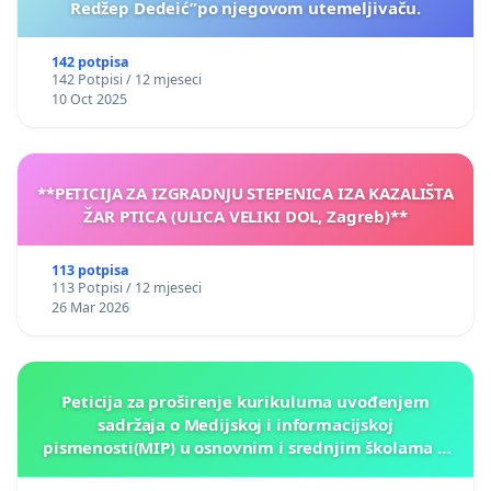
Redžep Dedeić”po njegovom utemeljivaču.
142 potpisa
142 Potpisi / 12 mjeseci
10 Oct 2025
**PETICIJA ZA IZGRADNJU STEPENICA IZA KAZALIŠTA
ŽAR PTICA (ULICA VELIKI DOL, Zagreb)**
113 potpisa
113 Potpisi / 12 mjeseci
26 Mar 2026
Peticija za proširenje kurikuluma uvođenjem
sadržaja o Medijskoj i informacijskoj
pismenosti(MIP) u osnovnim i srednjim školama u
Kantonu Sarajevo po kros-kurikularnom modelu (u