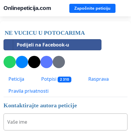
Onlinepeticija.com
Započnite peticiju
NE VUCICU U POTOCARIMA
Podijeli na Facebook-u
Peticija
Potpisi
Rasprava
2 310
Pravila privatnosti
Kontaktirajte autora peticije
Vaše ime