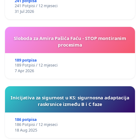
241 potpisa
241 Potpisi / 12 mjeseci
31 Jul 2026
Sloboda za Amira Pašića Faću - STOP montiranim
procesima
189 potpisa
189 Potpisi / 12 mjeseci
7 Apr 2026
Inicijativa za sigurnost u KS: sigurnosna adaptacija
raskrsnice između B i C faze
186 potpisa
186 Potpisi / 12 mjeseci
18 Aug 2025