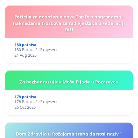
Peticija za donošenje nove Tarife o nagradama i
naknadama troškova za rad vještaka u Federaciji
BiH
180 potpisa
180 Potpisi / 12 mjeseci
21 Aug 2025
Za bezbednu ulicu Moše Pijade u Pozarevcu
178 potpisa
178 Potpisi / 12 mjeseci
26 Oct 2025
Dom Zdravlja u Rožajama treba da nosi naziv “