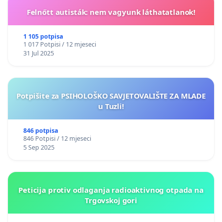
Felnőtt autisták: nem vagyunk láthatatlanok!
1 105 potpisa
1 017 Potpisi / 12 mjeseci
31 Jul 2025
Potpišite za PSIHOLOŠKO SAVJETOVALIŠTE ZA MLADE
u Tuzli!
846 potpisa
846 Potpisi / 12 mjeseci
5 Sep 2025
Peticija protiv odlaganja radioaktivnog otpada na
Trgovskoj gori