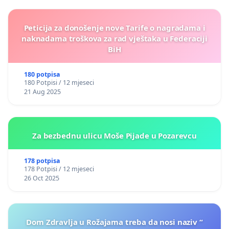
Peticija za donošenje nove Tarife o nagradama i
naknadama troškova za rad vještaka u Federaciji
BiH
180 potpisa
180 Potpisi / 12 mjeseci
21 Aug 2025
Za bezbednu ulicu Moše Pijade u Pozarevcu
178 potpisa
178 Potpisi / 12 mjeseci
26 Oct 2025
Dom Zdravlja u Rožajama treba da nosi naziv “