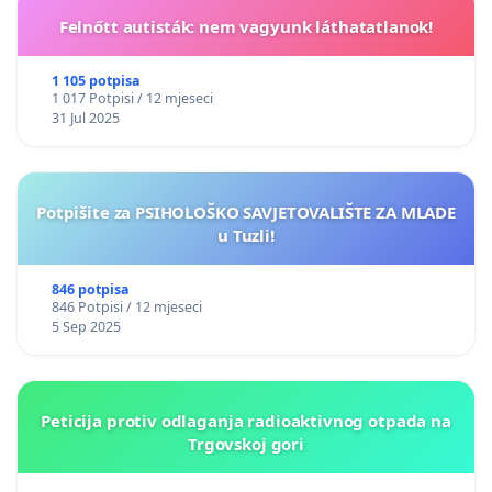
Felnőtt autisták: nem vagyunk láthatatlanok!
1 105 potpisa
1 017 Potpisi / 12 mjeseci
31 Jul 2025
Potpišite za PSIHOLOŠKO SAVJETOVALIŠTE ZA MLADE
u Tuzli!
846 potpisa
846 Potpisi / 12 mjeseci
5 Sep 2025
Peticija protiv odlaganja radioaktivnog otpada na
Trgovskoj gori