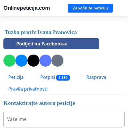
Onlinepeticija.com
Započnite peticiju
Tuzba protiv Ivana Ivanovica
Podijeli na Facebook-u
Peticija
Potpisi
Rasprava
1 380
Pravila privatnosti
Kontaktirajte autora peticije
Vaše ime