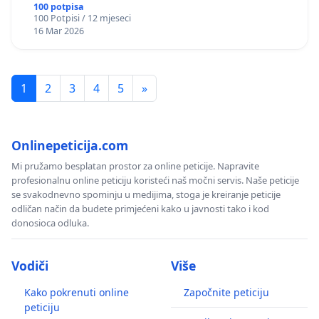
okviru više predmeta)
100 potpisa
100 Potpisi / 12 mjeseci
16 Mar 2026
1
2
3
4
5
»
Onlinepeticija.com
Mi pružamo besplatan prostor za online peticije. Napravite
profesionalnu online peticiju koristeći naš močni servis. Naše peticije
se svakodnevno spominju u medijima, stoga je kreiranje peticije
odličan način da budete primjećeni kako u javnosti tako i kod
donosioca odluka.
Vodiči
Više
Kako pokrenuti online
Započnite peticiju
peticiju