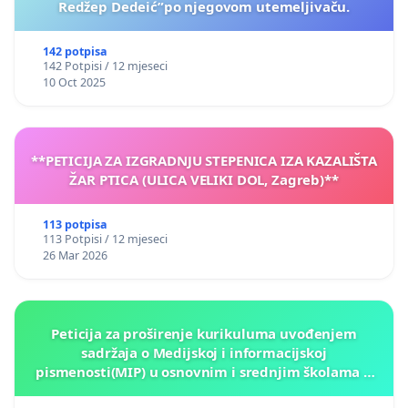
Redžep Dedeić”po njegovom utemeljivaču.
142 potpisa
142 Potpisi / 12 mjeseci
10 Oct 2025
**PETICIJA ZA IZGRADNJU STEPENICA IZA KAZALIŠTA
ŽAR PTICA (ULICA VELIKI DOL, Zagreb)**
113 potpisa
113 Potpisi / 12 mjeseci
26 Mar 2026
Peticija za proširenje kurikuluma uvođenjem
sadržaja o Medijskoj i informacijskoj
pismenosti(MIP) u osnovnim i srednjim školama u
Kantonu Sarajevo po kros-kurikularnom modelu (u