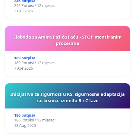
246 potpisa
246 Potpisi / 12 mjeseci
31 Jul 2026
Sloboda za Amira Pašića Faću - STOP montiranim
procesima
189 potpisa
189 Potpisi / 12 mjeseci
7 Apr 2026
Inicijativa za sigurnost u KS: sigurnosna adaptacija
raskrsnice između B i C faze
186 potpisa
186 Potpisi / 12 mjeseci
18 Aug 2025