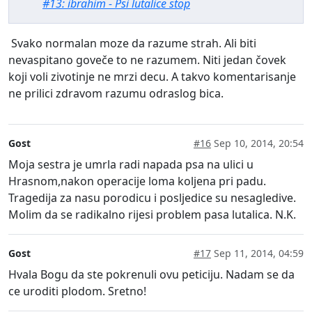
#13: ibrahim - Psi lutalice stop
Svako normalan moze da razume strah. Ali biti
nevaspitano goveče to ne razumem. Niti jedan čovek
koji voli zivotinje ne mrzi decu. A takvo komentarisanje
ne prilici zdravom razumu odraslog bica.
Gost
#16
Sep 10, 2014, 20:54
Moja sestra je umrla radi napada psa na ulici u
Hrasnom,nakon operacije loma koljena pri padu.
Tragedija za nasu porodicu i posljedice su nesagledive.
Molim da se radikalno rijesi problem pasa lutalica. N.K.
Gost
#17
Sep 11, 2014, 04:59
Hvala Bogu da ste pokrenuli ovu peticiju. Nadam se da
ce uroditi plodom. Sretno!