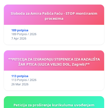
Sloboda za Amira Pašića Faću - STOP montiranim
procesima
189 potpisa
189 Potpisi / 2026
7 Apr 2026
**PETICIJA ZA IZGRADNJU STEPENICA IZA KAZALIŠTA
ŽAR PTICA (ULICA VELIKI DOL, Zagreb)**
113 potpisa
113 Potpisi / 2026
26 Mar 2026
Peticija za proširenje kurikuluma uvođenjem