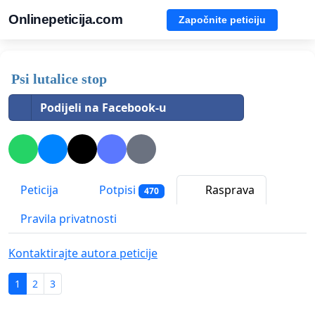
Onlinepeticija.com
Započnite peticiju
Psi lutalice stop
Podijeli na Facebook-u
Peticija
Potpisi
Rasprava
470
Pravila privatnosti
Kontaktirajte autora peticije
1
2
3