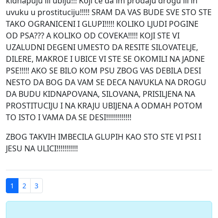
kidnapuju ili ubiju!!! Koji ce da im prodaju drogu ili ih
uvuku u prostituciju!!!!! SRAM DA VAS BUDE SVE STO STE
TAKO OGRANICENI I GLUPI!!!!! KOLIKO LJUDI POGINE
OD PSA??? A KOLIKO OD COVEKA!!!!! KOJI STE VI
UZALUDNI DEGENI UMESTO DA RESITE SILOVATELJE,
DILERE, MAKROE I UBICE VI STE SE OKOMILI NA JADNE
PSE!!!!! AKO SE BILO KOM PSU ZBOG VAS DEBILA DESI
NESTO DA BOG DA VAM SE DECA NAVUKLA NA DROGU
DA BUDU KIDNAPOVANA, SILOVANA, PRISILJENA NA
PROSTITUCIJU I NA KRAJU UBIJENA A ODMAH POTOM
TO ISTO I VAMA DA SE DESI!!!!!!!!!!!!!
ZBOG TAKVIH IMBECILA GLUPIH KAO STO STE VI PSI I
JESU NA ULICI!!!!!!!!!!!
1
2
3