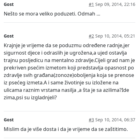
Gost
#1
Sep 09, 2014, 22:16
Nešto se mora veliko poduzeti. Odmah ...
Gost
#2
Sep 10, 2014, 05:21
Krajnje je vrijeme da se poduzmu određene radnje,jer
sigurnost djece i odraslih je ugrožena,a ujed ostavlja
trajnu posljedicu na mentalno zdravlje.Cijeli grad nam je
prekriven psećim izmetom koji predstavlja opasnost po
zdravlje svih građana(zonoze)oboljenja koja se prenose
iz psećeg izmeta.A i same životinje su izložene na
ulicama raznim vrstama nasilja ,a šta je sa azilima?Ide
zima,psi su izgladnjeli?
Gost
#3
Sep 10, 2014, 06:37
Mislim da je više dosta i da je vrijeme da se zaštitimo.