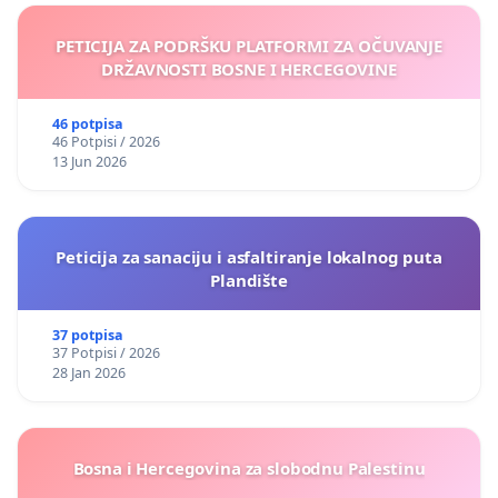
PETICIJA ZA PODRŠKU PLATFORMI ZA OČUVANJE
DRŽAVNOSTI BOSNE I HERCEGOVINE
46 potpisa
46 Potpisi / 2026
13 Jun 2026
Peticija za sanaciju i asfaltiranje lokalnog puta
Plandište
37 potpisa
37 Potpisi / 2026
28 Jan 2026
Bosna i Hercegovina za slobodnu Palestinu