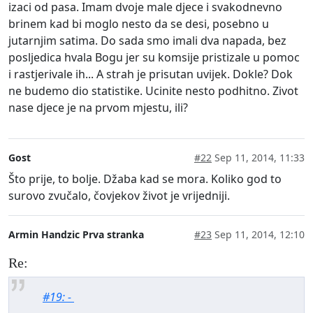
izaci od pasa. Imam dvoje male djece i svakodnevno
brinem kad bi moglo nesto da se desi, posebno u
jutarnjim satima. Do sada smo imali dva napada, bez
posljedica hvala Bogu jer su komsije pristizale u pomoc
i rastjerivale ih... A strah je prisutan uvijek. Dokle? Dok
ne budemo dio statistike. Ucinite nesto podhitno. Zivot
nase djece je na prvom mjestu, ili?
Gost
#22
Sep 11, 2014, 11:33
Što prije, to bolje. Džaba kad se mora. Koliko god to
surovo zvučalo, čovjekov život je vrijedniji.
Armin Handzic Prva stranka
#23
Sep 11, 2014, 12:10
Re:
#19: -