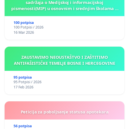
sadržaja o Medijskoj i informacijskoj
pismenosti(MIP) u osnovnim i srednjim školama u
Kantonu Sarajevo po kros-kurikularnom modelu (u
okviru više predmeta)
100 potpisa
100 Potpisi / 2026
16 Mar 2026
ZAUSTAVIMO NEOUSTAŠTVO I ZAŠTITIMO
ANTIFAŠISTIČKE TEMELJE BOSNE I HERCEGOVINE
95 potpisa
95 Potpisi / 2026
17 Feb 2026
Peticija za poboljsanje statusa apotekara
56 potpisa