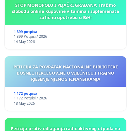
STOP MONOPOLU I PLJAČKI GRAĐANA: Tražimo
slobodu online kupovine vitamina i suplemenata
za ličnu upotrebu u BiH!
1 399 potpisa
1 399 Potpisi / 2026
14 May 2026
PETICIJA ZA POVRATAK NACIONALNE BIBLIOTEKE
BOSNE I HERCEGOVINE U VIJEĆNICU I TRAJNO
RJEŠENJE NJENOG FINANSIRANJA
1 172 potpisa
1 172 Potpisi / 2026
18 May 2026
Peticija protiv odlaganja radioaktivnog otpada na