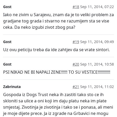
Gost
#18
Sep 11, 2014, 07:22
Iako ne zivim u Sarajevu, znam da je to veliki problem za
gradjane tog grada i stvarno ne razumijem sta se vise
ceka. Da neko izgubi zivot zbog psa?
Gost
#19
Sep 11, 2014, 09:49
Uz ovu peticiju treba da ide zahtjev da se vrate sintori.
Gost
#20
Sep 11, 2014, 10:58
PSI NIKAD NE BI NAPALI ZENE!!!!!! TO SU VESTICE!!!!!!!!!!!!
Zabrinuta
#21
Sep 11, 2014, 11:02
Gospoda iz Dogs Trust neka ih zastiti tako sto ce ih
skloniti sa ulice a oni koji im daju platu neka im plate
smjestaj. Zivotinja je zivotinja i tako se i ponasa, ali meni
je moje dijete prece. Ja iz zgrade na Grbavici ne mogu