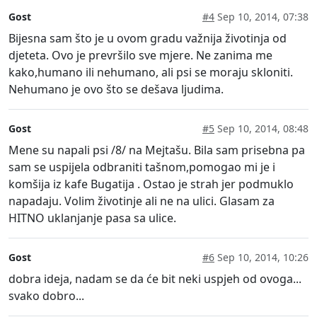
Gost
#4
Sep 10, 2014, 07:38
Bijesna sam što je u ovom gradu važnija životinja od
djeteta. Ovo je prevršilo sve mjere. Ne zanima me
kako,humano ili nehumano, ali psi se moraju skloniti.
Nehumano je ovo što se dešava ljudima.
Gost
#5
Sep 10, 2014, 08:48
Mene su napali psi /8/ na Mejtašu. Bila sam prisebna pa
sam se uspijela odbraniti tašnom,pomogao mi je i
komšija iz kafe Bugatija . Ostao je strah jer podmuklo
napadaju. Volim životinje ali ne na ulici. Glasam za
HITNO uklanjanje pasa sa ulice.
Gost
#6
Sep 10, 2014, 10:26
dobra ideja, nadam se da će bit neki uspjeh od ovoga...
svako dobro...