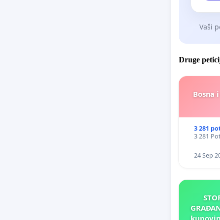
Vaši p
Druge petici
Bosna i
3 281 po
3 281 Pot
24 Sep 2
STO
GRAĐANA
kupovin