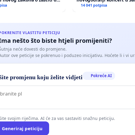
porodici!
pisa
poplavljenim područjima
14 041 potpisa
POKRENITE VLASTITU PETICIJU
Ima nešto što biste htjeli promijeniti?
Šutnja neće dovesti do promjene.
Autor ove peticije se pokrenuo i poduzeo inicijativu. Hoćete li i vi ur
Pokreće AI
ite promjenu koju želite vidjeti
ite svojim riječima. AI će za vas sastaviti snažnu peticiju.
Generiraj peticiju