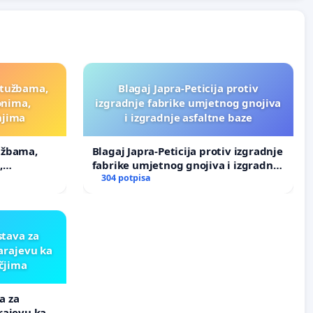
ptužbama,
Blagaj Japra-Peticija protiv
onima,
izgradnje fabrike umjetnog gnojiva
njima
i izgradnje asfaltne baze
užbama,
Blagaj Japra-Peticija protiv izgradnje
,
fabrike umjetnog gnojiva i izgradnje
asfaltne baze
304 potpisa
tava za
arajevu ka
čjima
a za
rajevu ka