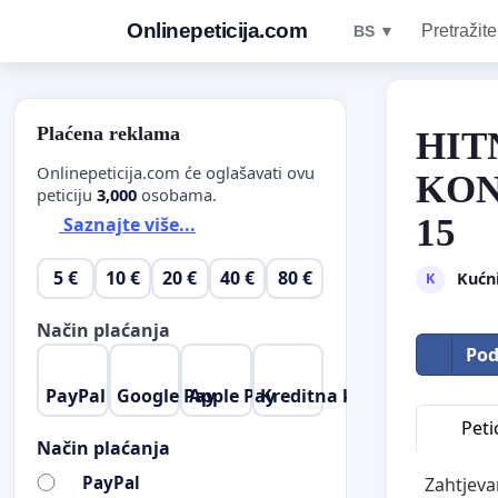
Onlinepeticija.com
Pretražite
BS ▼
Plaćena reklama
HIT
Onlinepeticija.com će oglašavati ovu
KON
peticiju
3,000
osobama.
15
Saznajte više...
5 €
10 €
20 €
40 €
80 €
Kućni
K
Način plaćanja
Pod
PayPal
Google Pay
Apple Pay
Kreditna kartica
Petic
Način plaćanja
PayPal
Zahtjeva