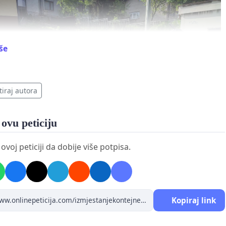
iše
tiraj autora
 ovu peticiju
voj peticiji da dobije više potpisa.
Kopiraj link