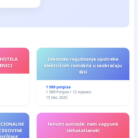
 HOTELA
Zakonsko regulisanje upotrebe
ENICI
električnih romobila u saobraćaju
BiH
1 589 potpisa
1 589 Potpisi / 12 mjeseci
15 Dec 2025
NACIONALNE
Felnőtt autisták: nem vagyunk
RCEGOVINE
láthatatlanok!
RJEŠENJE