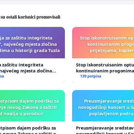
 su ostali korisnici promovisali
ija za zaštitu integriteta
Stop iskonstruisanim o
", najvećeg mjesta zločina
kontinuiranim prog
ima u historiji grada Tuzla
prijetnjama, hapše
a zaštitu integriteta
Stop iskonstruisanim opt
 najvećeg mjesta zločina
kontinuiranim progonima
ma u historiji grada Tuzla
isa
prijetnjama, hapšenjima
139 potpisa
potpisom dajem podršku za
Preusmjeravanje sreds
je novog Zakona o zaštiti
novogodišnji koncert u S
d nasilja u porodici!
poplavljenim podru
otpisom dajem podršku za
Preusmjeravanje sredstav
 novog Zakona o zaštiti od
novogodišnji koncert u Sa