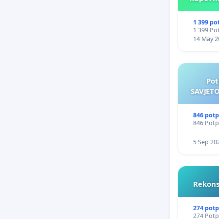
za 
1 399 po
1 399 Pot
14 May 2
Pot
SAVJETO
846 potp
846 Potpi
5 Sep 20
Rekons
274 potp
274 Potpi