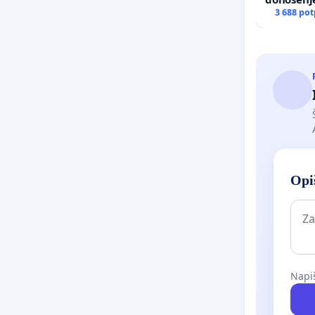
nasilja u 
3 688 pot
Opiš
Napiš