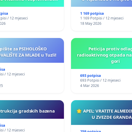
ličnu upotrebu u BiH!
NJENOG FINANSIR
tpisa
1 169 potpisa
pisi / 12 mjeseci
1 169 Potpisi / 12 mjeseci
026
18 May 2026
pišite za PSIHOLOŠKO
Peticija protiv odla
VALIŠTE ZA MLADE u Tuzli!
radioaktivnog otpada na
gori
isa
si / 12 mjeseci
693 potpisa
693 Potpisi / 12 mjeseci
25
4 Mar 2026
trukcija gradskih bazena
🌟 APEL: VRATITE ALMED
U ZVEZDE GRANDA!
isa
si / 12 mjeseci
259 potpisa