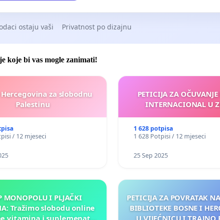
odaci ostaju vaši
Privatnost po dizajnu
je koje bi vas mogle zanimati!
 Hercegovina za slobodnu
PETICIJA ZA OČUVANJE
Palestinu
INTERNACIONAL U Z
tpisa
1 628 potpisa
pisi / 12 mjeseci
1 628 Potpisi / 12 mjeseci
025
25 Sep 2025
P MONOPOLU I PLJAČKI
PETICIJA ZA POVRATAK 
: Tražimo slobodu online
BIBLIOTEKE BOSNE I HE
e vitamina i suplemenata
U VIJEĆNICU I TRAJNO 