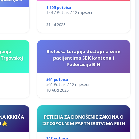
ANJA
1 105 potpisa
1 017 Potpisi / 12 mjeseci
31 Jul 2025
ganja
Bioloska terapija dostupna svim
 Trgovskoj
pacijentima SBK kantona i
Federacije BiH
561 potpisa
561 Potpisi / 12 mjeseci
10 Aug 2025
INA KRKIĆA
PETICIJA ZA DONOŠENJE ZAKONA O
 🌟
ISTOSPOLNIM PARTNERSTVIMA FBIH
248 potpisa