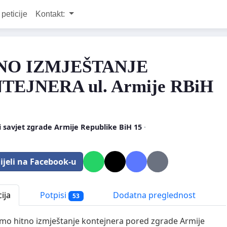
 peticije
Kontakt:
NO IZMJEŠTANJE
TEJNERA ul. Armije RBiH
 savjet zgrade Armije Republike BiH 15
·
ijeli na Facebook-u
ija
Potpisi
Dodatna preglednost
53
mo hitno izmještanje kontejnera pored zgrade Armije