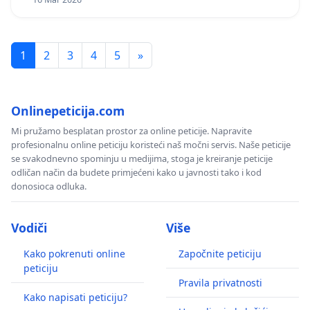
1
2
3
4
5
»
Onlinepeticija.com
Mi pružamo besplatan prostor za online peticije. Napravite
profesionalnu online peticiju koristeći naš močni servis. Naše peticije
se svakodnevno spominju u medijima, stoga je kreiranje peticije
odličan način da budete primjećeni kako u javnosti tako i kod
donosioca odluka.
Vodiči
Više
Kako pokrenuti online
Započnite peticiju
peticiju
Pravila privatnosti
Kako napisati peticiju?