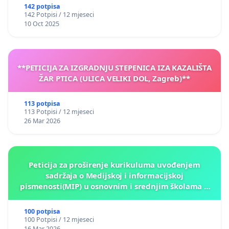
142 potpisa
142 Potpisi / 12 mjeseci
10 Oct 2025
**PETICIJA ZA IZGRADNJU STEPENICA IZA KAZALIŠTA
ŽAR PTICA (ULICA VELIKI DOL, Zagreb)**
113 potpisa
113 Potpisi / 12 mjeseci
26 Mar 2026
Peticija za proširenje kurikuluma uvođenjem
sadržaja o Medijskoj i informacijskoj
pismenosti(MIP) u osnovnim i srednjim školama u
Kantonu Sarajevo po kros-kurikularnom modelu (u
okviru više predmeta)
100 potpisa
100 Potpisi / 12 mjeseci
16 Mar 2026