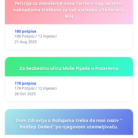
Peticija za donošenje nove Tarife o nagradama i
naknadama troškova za rad vještaka u Federaciji
BiH
180 potpisa
180 Potpisi / 12 mjeseci
21 Aug 2025
Za bezbednu ulicu Moše Pijade u Pozarevcu
178 potpisa
178 Potpisi / 12 mjeseci
26 Oct 2025
Dom Zdravlja u Rožajama treba da nosi naziv “
Redžep Dedeić”po njegovom utemeljivaču.