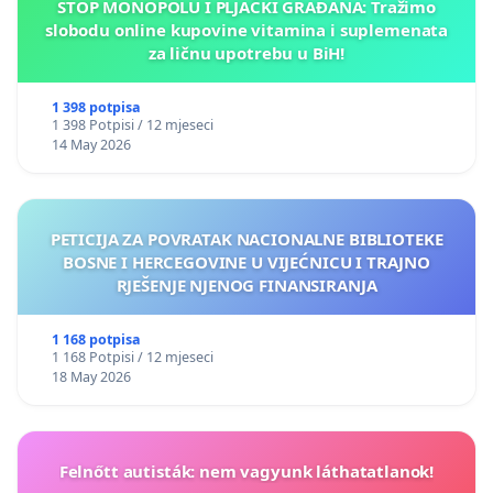
STOP MONOPOLU I PLJAČKI GRAĐANA: Tražimo
slobodu online kupovine vitamina i suplemenata
za ličnu upotrebu u BiH!
1 398 potpisa
1 398 Potpisi / 12 mjeseci
14 May 2026
PETICIJA ZA POVRATAK NACIONALNE BIBLIOTEKE
BOSNE I HERCEGOVINE U VIJEĆNICU I TRAJNO
RJEŠENJE NJENOG FINANSIRANJA
1 168 potpisa
1 168 Potpisi / 12 mjeseci
18 May 2026
Felnőtt autisták: nem vagyunk láthatatlanok!