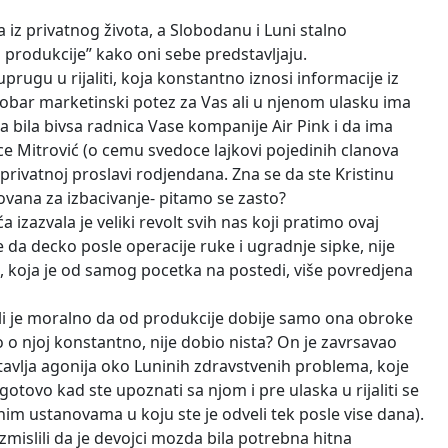
ja iz privatnog života, a Slobodanu i Luni stalno
či produkcije” kako oni sebe predstavljaju.
rugu u rijaliti, koja konstantno iznosi informacije iz
to dobar marketinski potez za Vas ali u njenom ulasku ima
 bila bivsa radnica Vase kompanije Air Pink i da ima
e Mitrović (o cemu svedoce lajkovi pojedinih clanova
 privatnoj proslavi rodjendana. Zna se da ste Kristinu
inovana za izbacivanje- pitamo se zasto?
azvala je veliki revolt svih nas koji pratimo ovaj
e da decko posle operacije ruke i ugradnje sipke, nije
, koja je od samog pocetka na postedi, više povredjena
a li je moralno da od produkcije dobije samo ona obroke
nuo o njoj konstantno, nije dobio nista? On je zavrsavao
astavlja agonija oko Luninih zdravstvenih problema, koje
otovo kad ste upoznati sa njom i pre ulaska u rijaliti se
m ustanovama u koju ste je odveli tek posle vise dana).
mislili da je devojci mozda bila potrebna hitna