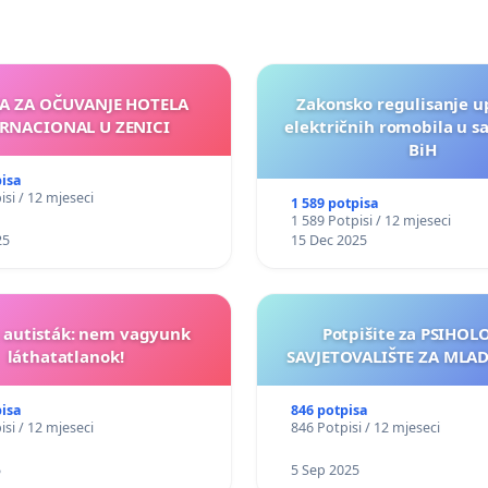
JA ZA OČUVANJE HOTELA
Zakonsko regulisanje u
RNACIONAL U ZENICI
električnih romobila u s
BiH
pisa
isi / 12 mjeseci
1 589 potpisa
1 589 Potpisi / 12 mjeseci
25
15 Dec 2025
t autisták: nem vagyunk
Potpišite za PSIHO
láthatatlanok!
SAVJETOVALIŠTE ZA MLADE
pisa
846 potpisa
isi / 12 mjeseci
846 Potpisi / 12 mjeseci
5
5 Sep 2025