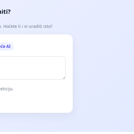
iti?
Hoćete li i vi uraditi isto?
eće AI
eticiju.