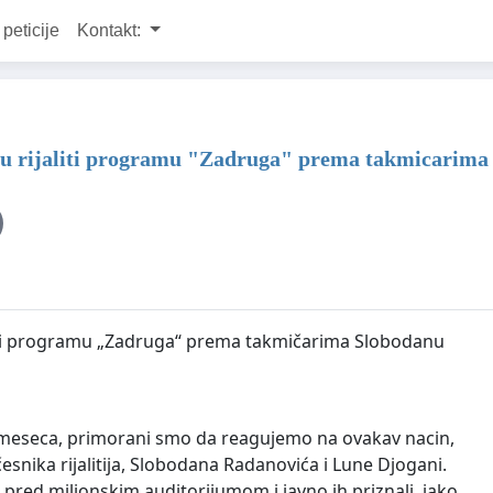
 peticije
Kontakt:
e u rijaliti programu "Zadruga" prema takmicarima
aliti programu „Zadruga“ prema takmičarima Slobodanu
 3 meseca, primorani smo da reagujemo na ovakav nacin,
učesnika rijalitija, Slobodana Radanovića i Lune Djogani.
e pred milionskim auditorijumom i javno ih priznali, iako