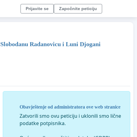
Prijavite se
Započnite peticiju
 Slobodanu Radanovicu i Luni Djogani
Obavještenje od administratora ove web stranice
Zatvorili smo ovu peticiju i uklonili smo lične
podatke potpisnika.