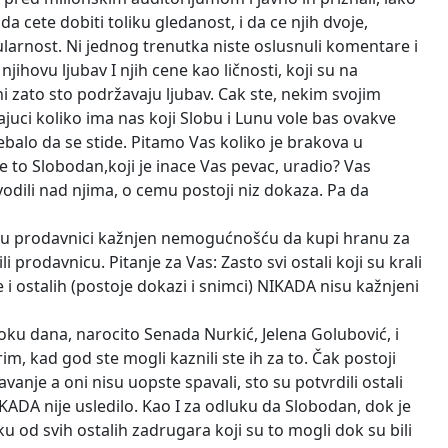
da cete dobiti toliku gledanost, i da ce njih dvoje,
opularnost. Ni jednog trenutka niste oslusnuli komentare i
 njihovu ljubav I njih cene kao ličnosti, koji su na
i zato sto podržavaju ljubav. Cak ste, nekim svojim
ajuci koliko ima nas koji Slobu i Lunu vole bas ovakve
rebalo da se stide. Pitamo Vas koliko je brakova u
 to Slobodan,koji je inace Vas pevac, uradio? Vas
vodili nad njima, o cemu postoji niz dokaza. Pa da
adje u prodavnici kažnjen nemogućnošću da kupi hranu za
li prodavnicu. Pitanje za Vas: Zasto svi ostali koji su krali
ke i ostalih (postoje dokazi i snimci) NIKADA nisu kažnjeni
 toku dana, narocito Senada Nurkić, Jelena Golubović, i
m, kad god ste mogli kaznili ste ih za to. Čak postoji
anje a oni nisu uopste spavali, sto su potvrdili ostali
IKADA nije usledilo. Kao I za odluku da Slobodan, dok je
ku od svih ostalih zadrugara koji su to mogli dok su bili