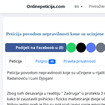
Onlinepeticija.com
Pretražite
BS ▼
Peticija povodom nepravilnosti kone su ucinjen
Podijeli na Facebook-u (8)
Peticija
Potpisi
Pravila privatnosti
45
Peticija povodom nepravilnosti koje su učinjene u rij
Radanoviću i Luni Djogani
Zbog svih desavanja u realitiju " Zadruga" u protekla
kako bi zaustavili psihicko i fizicko maltetiranje dvoje 
Njihov jedini greh je što su pokazali javno svoje emocij