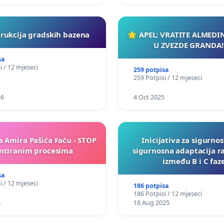
rukcija gradskih bazena
🌟 APEL: VRATITE ALMEDI
U ZVEZDE GRANDA!
sa
i / 12 mjeseci
259 potpisa
259 Potpisi / 12 mjeseci
26
4 Oct 2025
a Amira Pašića Faću - STOP
Inicijativa za sigurnos
tiranim procesima
sigurnosna adaptacija r
između B i C faz
sa
i / 12 mjeseci
186 potpisa
186 Potpisi / 12 mjeseci
6
18 Aug 2025