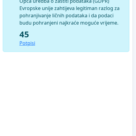
Opća uredba o zaštiti podataka (GDPR)
Evropske unije zahtijeva legitiman razlog za
pohranjivanje ličnih podataka i da podaci
budu pohranjeni najkraće moguće vrijeme.
45
Potpisi