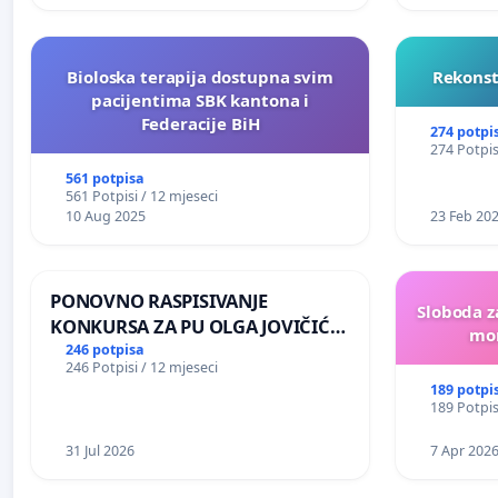
Bioloska terapija dostupna svim
Rekonst
pacijentima SBK kantona i
Federacije BiH
274 potpi
274 Potpis
561 potpisa
561 Potpisi / 12 mjeseci
10 Aug 2025
23 Feb 20
PONOVNO RASPISIVANJE
Sloboda z
KONKURSA ZA PU OLGA JOVIČIĆ
mon
RITA KRALJEVO
246 potpisa
246 Potpisi / 12 mjeseci
189 potpi
189 Potpis
31 Jul 2026
7 Apr 202