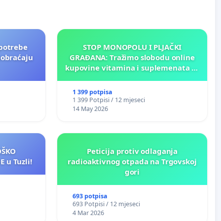
potrebe
STOP MONOPOLU I PLJAČKI
aobraćaju
GRAĐANA: Tražimo slobodu online
kupovine vitamina i suplemenata za
ličnu upotrebu u BiH!
1 399 potpisa
1 399 Potpisi / 12 mjeseci
14 May 2026
LOŠKO
Peticija protiv odlaganja
 u Tuzli!
radioaktivnog otpada na Trgovskoj
gori
693 potpisa
693 Potpisi / 12 mjeseci
4 Mar 2026