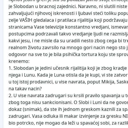
je Slobodan u bracnoj zajednici. Naravno, ni slutili niste 
zahvaljujući njihovoj iskrenosti i ljubavi steći toliku p
zelje VAŠIH gledalaca i pratilaca rijalitija koji podržavaju
stranicama Vase televizije konstantno vredjani, ismevan
postupcima podrzavali takvo vredjanje ljudi ne razmislj
kakvi jesu, i ne misle da su uradili nesto zbog cega bi t
realnom životu zavrsilo na mnogo gori nacin nego sto je
odgovor na sve to je bila psihička tortura koju ste spro
krenemo:
1. Slobodan je jedini učesnik rijalitija koji je zbog kr
njega i Lunu. Kada je Luna otisla da je kupi, vi ste zatvori
u toj istoj prodavnici, u vise navrata, poput Mikija, Sas
na takav nacin?
2. U vise navrata zadrugari su krsili pravilo spavanja u
zbog toga nisu sankcionisani. O Slobi i Luni da ne govori
dokaz (snimak), da ste ih jednom greskom kaznili za spav
zadrugari. Vasa odluka ili makar izvinjenje za gresku N
bio potrcko, nije mogao da leži u spavaćoj sobi, za razli