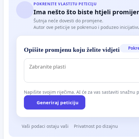
POKRENITE VLASTITU PETICIJU
Ima nešto što biste htjeli promijen
Šutnja neće dovesti do promjene.
Autor ove peticije se pokrenuo i poduzeo inicijativu. 
Pokr
Opišite promjenu koju želite vidjeti
Napišite svojim riječima. AI će za vas sastaviti snažnu p
Generiraj peticiju
Vaši podaci ostaju vaši
Privatnost po dizajnu