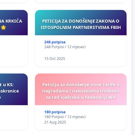
NA KRKIĆA
PETICIJA ZA DONOŠENJE ZAKONA O
 🌟
ISTOSPOLNIM PARTNERSTVIMA FBIH
248 potpisa
248 Potpisi / 12 mjeseci
15 Oct 2025
t u KS:
Peticija za donošenje nove Tarife o
askrsnice
nagradama i naknadama troškova
e
za rad vještaka u Federaciji BiH
180 potpisa
180 Potpisi / 12 mjeseci
21 Aug 2025