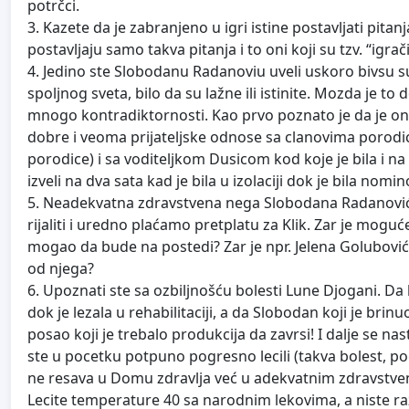
potrčci.
3. Kazete da je zabranjeno u igri istine postavljati pitan
postavljaju samo takva pitanja i to oni koji su tzv. “igra
4. Jedino ste Slobodanu Radanoviu uveli uskoro bivsu sup
spoljnog sveta, bilo da su lažne ili istinite. Mozda je 
mnogo kontradiktornosti. Kao prvo poznato je da je ona
dobre i veoma prijateljske odnose sa clanovima porodic
porodice) i sa voditeljkom Dusicom kod koje je bila i na
izveli na dva sata kad je bila u izolaciji dok je bila nom
5. Neadekvatna zdravstvena nega Slobodana Radanovića iz
rijaliti i uredno plaćamo pretplatu za Klik. Zar je moguć
mogao da bude na postedi? Zar je npr. Jelena Golubović
od njega?
6. Upoznati ste sa ozbiljnošću bolesti Lune Djogani. D
dok je lezala u rehabilitaciji, a da Slobodan koji je bri
posao koji je trebalo produkcija da zavrsi! I dalje se n
ste u pocetku potpuno pogresno lecili (takva bolest, pog
ne resava u Domu zdravlja već u adekvatnim zdravstveni
Lecite temperature 40 sa narodnim lekovima, a niste raz