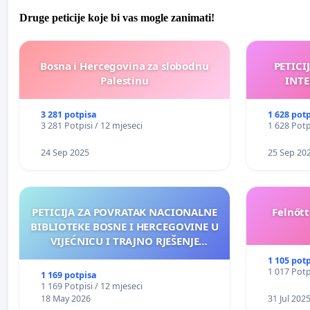
Druge peticije koje bi vas mogle zanimati!
Bosna i Hercegovina za slobodnu
PETICI
Palestinu
INTE
3 281 potpisa
1 628 pot
3 281 Potpisi / 12 mjeseci
1 628 Potp
24 Sep 2025
25 Sep 20
PETICIJA ZA POVRATAK NACIONALNE
Felnőt
BIBLIOTEKE BOSNE I HERCEGOVINE U
VIJEĆNICU I TRAJNO RJEŠENJE
NJENOG FINANSIRANJA
1 105 pot
1 017 Potp
1 169 potpisa
1 169 Potpisi / 12 mjeseci
18 May 2026
31 Jul 202