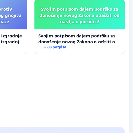
protiv
Svojim potpisom dajem podršku za
og gnojiva
donošenje novog Zakona o zaštiti od
 baze
nasilja u porodici!
v izgradnje
Svojim potpisom dajem podršku za
 izgradnje
donošenje novog Zakona o zaštiti od
nasilja u porodici!
3 688 potpisa