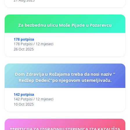
21 Aug 2025
Za bezbednu ulicu Moše Pijade u Pozarevcu
178 potpisa
178 Potpisi / 12 mjeseci
26 Oct 2025
Dom Zdravlja u Rožajama treba da nosi naziv “
Redžep Dedeić”po njegovom utemeljivaču.
142 potpisa
142 Potpisi / 12 mjeseci
10 Oct 2025
**PETICIJA ZA IZGRADNJU STEPENICA IZA KAZALIŠTA