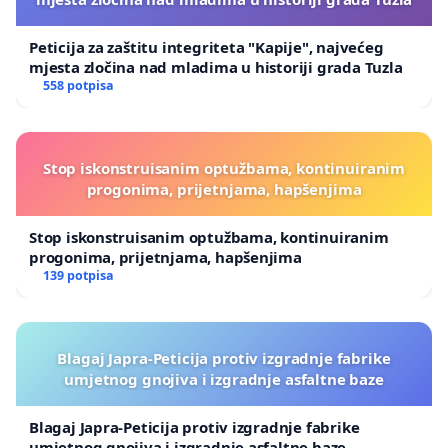
Peticija za zaštitu integriteta "Kapije", najvećeg
mjesta zločina nad mladima u historiji grada Tuzla
558 potpisa
Stop iskonstruisanim optužbama, kontinuiranim
progonima, prijetnjama, hapšenjima
Stop iskonstruisanim optužbama, kontinuiranim
progonima, prijetnjama, hapšenjima
139 potpisa
Blagaj Japra-Peticija protiv izgradnje fabrike
umjetnog gnojiva i izgradnje asfaltne baze
Blagaj Japra-Peticija protiv izgradnje fabrike
umjetnog gnojiva i izgradnje asfaltne baze