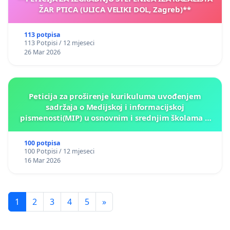
ŽAR PTICA (ULICA VELIKI DOL, Zagreb)**
113 potpisa
113 Potpisi / 12 mjeseci
26 Mar 2026
Peticija za proširenje kurikuluma uvođenjem
sadržaja o Medijskoj i informacijskoj
pismenosti(MIP) u osnovnim i srednjim školama u
Kantonu Sarajevo po kros-kurikularnom modelu (u
okviru više predmeta)
100 potpisa
100 Potpisi / 12 mjeseci
16 Mar 2026
1
2
3
4
5
»