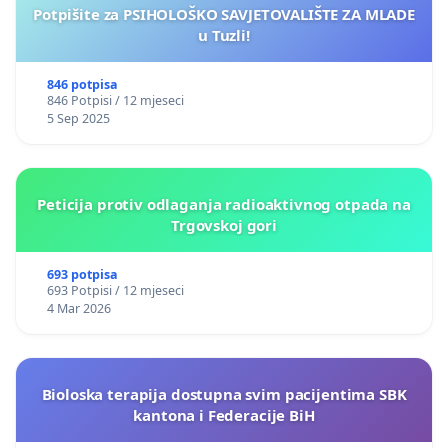
Potpišite za PSIHOLOŠKO SAVJETOVALIŠTE ZA MLADE
u Tuzli!
846 potpisa
846 Potpisi / 12 mjeseci
5 Sep 2025
Peticija protiv odlaganja radioaktivnog otpada na
Trgovskoj gori
693 potpisa
693 Potpisi / 12 mjeseci
4 Mar 2026
Bioloska terapija dostupna svim pacijentima SBK
kantona i Federacije BiH