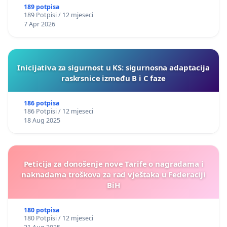
189 potpisa
189 Potpisi / 12 mjeseci
7 Apr 2026
Inicijativa za sigurnost u KS: sigurnosna adaptacija
raskrsnice između B i C faze
186 potpisa
186 Potpisi / 12 mjeseci
18 Aug 2025
Peticija za donošenje nove Tarife o nagradama i
naknadama troškova za rad vještaka u Federaciji
BiH
180 potpisa
180 Potpisi / 12 mjeseci