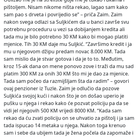
pištoljem. Nisam nikome ništa rekao, lagao sam kako
sam pao s drveta i povrijedio se” – priča Zaim. Zaim
nakon svega odlazi sa Suljkićem da u banci završe svu
potrebnu proceduru u vezi sa dobijanjem kredita ali
tada mu je bilo potrebno 30 KM kako bi mogao platiti
mjenice. Tih 30 KM daje mu Suljkić. “Završimo kredit i ja
mu u njegovom džipu predam novac 8.000 KM. Tada
sam mislio da je stvar gotova i da je to to. Međutim,
kroz 15-ak dana on mene ponovo zove i traži da mu sad
platim 300 KM za onih 30 KM što mi je dao za mjenice.
Tada sam počeo da razmijšljam šta da radim” – govori
ovaj penzioner iz Tuzle. Zaim je odlučio da pozove
Suljkića svojoj kući i nakon što je on došao uperio je
pušku u njega i rekao kako će pozvat policiju pa da se
vidi jel njegovih 500 KM vrijedi 8000 KM. “Kada sam
rekao da ću zvati policiju on se uhvatio za pištolj i ja sam
tada ispucao 14 metaka u njega. Nakon toga krenuo
sam i sebe da ubijem tada je žena počela da zapomaže i