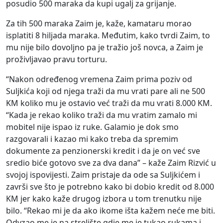
posudio 500 maraka da kupi ugalj za grijanje.
Za tih 500 maraka Zaim je, kaže, kamataru morao
isplatiti 8 hiljada maraka. Međutim, kako tvrdi Zaim, to
mu nije bilo dovoljno pa je tražio još novca, a Zaim je
proživljavao pravu torturu.
“Nakon određenog vremena Zaim prima poziv od
Suljkića koji od njega traži da mu vrati pare ali ne 500
KM koliko mu je ostavio već traži da mu vrati 8.000 KM.
“Kada je rekao koliko traži da mu vratim zamalo mi
mobitel nije ispao iz ruke. Galamio je dok smo
razgovarali i kazao mi kako treba da spremim
dokumente za penzionerski kredit i da je on već sve
sredio biće gotovo sve za dva dana” – kaže Zaim Rizvić u
svojoj ispovijesti. Zaim pristaje da ode sa Suljkićem i
završi sve što je potrebno kako bi dobio kredit od 8.000
KM jer kako kaže drugog izbora u tom trenutku nije
bilo. “Rekao mi je da ako ikome išta kažem neće me biti.
Odvzao me je na strelište gdje me je tukao rukama i