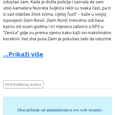
odustao sam. Kada je došla policija i saznala da sam
ubio kamatara Nusreta Suljkića rekli su svaka čast, pa ti
si sad olakšao život svima, cijeloj Tuzli” – kaže u svojoj
ispovijesti Zaim Rizvić. Zaim Rizvić trenutno izdržava
kaznu od osam godina i tri mjeseca zatvora u KPZ-u
“Zenica” gdje su prema njemu kako kaži svi maksimalno
korektni. Već dva puta Zaim je pokušao sebi da oduzme
život. Jednom su ga stražari spasili kada se pokušao
objestiti.
...Prikaži više
Kontaktiraj autora
Obavještenje od administratora ove web stranice