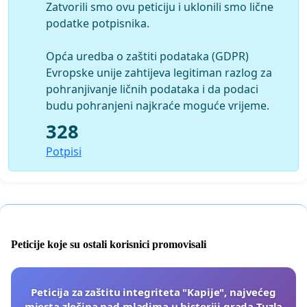
Zatvorili smo ovu peticiju i uklonili smo lične
podatke potpisnika.
Opća uredba o zaštiti podataka (GDPR)
Evropske unije zahtijeva legitiman razlog za
pohranjivanje ličnih podataka i da podaci
budu pohranjeni najkraće moguće vrijeme.
328
Potpisi
Peticije koje su ostali korisnici promovisali
Peticija za zaštitu integriteta "Kapije", najvećeg
mjesta zločina nad mladima u historiji grada Tuzla