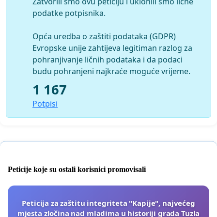
Zatvorili smo ovu peticiju i uklonili smo lične
podatke potpisnika.
Opća uredba o zaštiti podataka (GDPR)
Evropske unije zahtijeva legitiman razlog za
pohranjivanje ličnih podataka i da podaci
budu pohranjeni najkraće moguće vrijeme.
1 167
Potpisi
Peticije koje su ostali korisnici promovisali
Peticija za zaštitu integriteta "Kapije", najvećeg
mjesta zločina nad mladima u historiji grada Tuzla