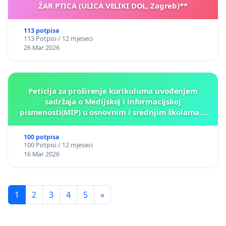
ŽAR PTICA (ULICA VELIKI DOL, Zagreb)**
113 potpisa
113 Potpisi / 12 mjeseci
26 Mar 2026
Peticija za proširenje kurikuluma uvođenjem
sadržaja o Medijskoj i informacijskoj
pismenosti(MIP) u osnovnim i srednjim školama u
Kantonu Sarajevo po kros-kurikularnom modelu (u
okviru više predmeta)
100 potpisa
100 Potpisi / 12 mjeseci
16 Mar 2026
1
2
3
4
5
»