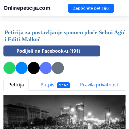
Onlinepeticija.com
Započnite peticiju
Peticija za postavljanje spomen ploče Selmi Agić
i Editi Malkoč
Podijeli na Facebook-u (191)
Peticija
Potpisi
Pravila privatnosti
1 167