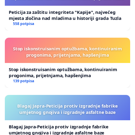
Peticija za zaštitu integriteta "Kapije", najvećeg
mjesta zločina nad mladima u historiji grada Tuzla
558 potpisa
Stop iskonstruisanim optužbama, kontinuiranim
progonima, prijetnjama, hapšenjima
Stop iskonstruisanim optužbama, kontinuiranim
progonima, prijetnjama, hapšenjima
139 potpisa
Blagaj Japra-Peticija protiv izgradnje fabrike
umjetnog gnojiva i izgradnje asfaltne baze
Blagaj Japra-Peticija protiv izgradnje fabrike
umjetnog gnojiva i izgradnje asfaltne baze