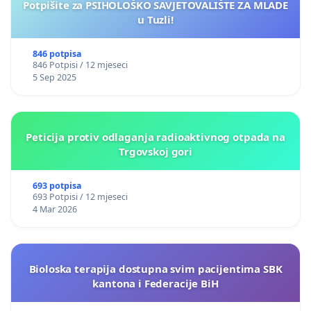
Potpišite za PSIHOLOŠKO SAVJETOVALIŠTE ZA MLADE
u Tuzli!
846 potpisa
846 Potpisi / 12 mjeseci
5 Sep 2025
Peticija protiv odlaganja radioaktivnog otpada na
Trgovskoj gori
693 potpisa
693 Potpisi / 12 mjeseci
4 Mar 2026
Bioloska terapija dostupna svim pacijentima SBK
kantona i Federacije BiH