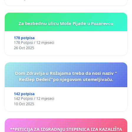
Za bezbednu ulicu Moše Pijade u Pozarevcu
178 potpisa
178 Potpisi / 12 mjeseci
26 Oct 2025
Dom Zdravlja u Rožajama treba da nosi naziv “
Redžep Dedeić”po njegovom utemeljivaču.
142 potpisa
142 Potpisi / 12 mjeseci
10 Oct 2025
**PETICIJA ZA IZGRADNJU STEPENICA IZA KAZALIŠTA