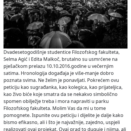
Dvadesetogodišnje studentice Filozofskog fakulteta,
Selma Agić i Edita Malkoč, brutalno su usmrćene na
pješačkom prelazu 10.10.2016.godine u večernjim
satima. Hronologija događaja je više-manje dobro
poznata svima. Ne želim je ponavljati. Pokrećem ovu
peticiju kao sugrađanka, kao kolegica, kao prijateljica,
kao živo biće koje smatra da se nekakvo simbolično
spomen obilježje treba i mora napraviti u parku
Filozofskog fakulteta. Molim Vas da mi u tome
pomognete. Ispunite ovu peticiju i dijelite je dalje kako
bismo efikasno, ali i što je najvažnije, zajedno, uspjeli
realizovati ovaj projekat. Ovaj grad to duguje i njima, ali