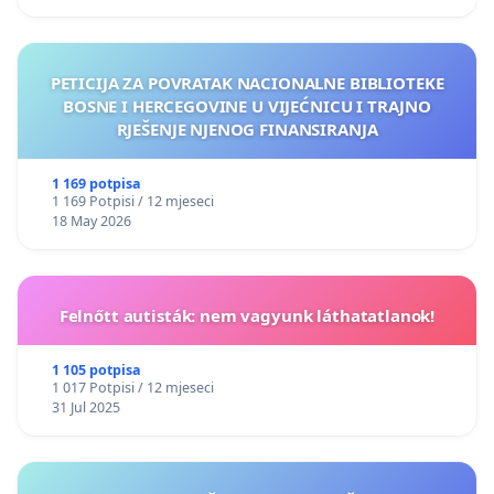
PETICIJA ZA POVRATAK NACIONALNE BIBLIOTEKE
BOSNE I HERCEGOVINE U VIJEĆNICU I TRAJNO
RJEŠENJE NJENOG FINANSIRANJA
1 169 potpisa
1 169 Potpisi / 12 mjeseci
18 May 2026
Felnőtt autisták: nem vagyunk láthatatlanok!
1 105 potpisa
1 017 Potpisi / 12 mjeseci
31 Jul 2025