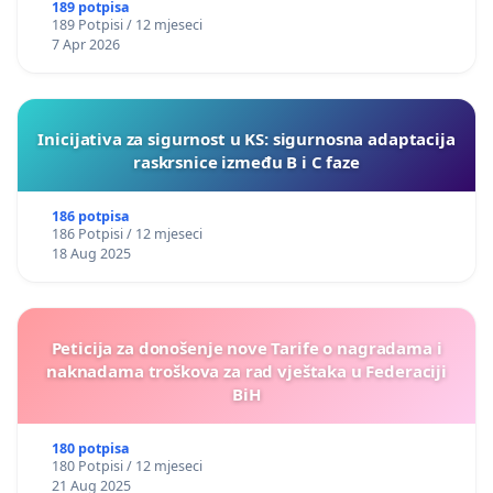
189 potpisa
189 Potpisi / 12 mjeseci
7 Apr 2026
Inicijativa za sigurnost u KS: sigurnosna adaptacija
raskrsnice između B i C faze
186 potpisa
186 Potpisi / 12 mjeseci
18 Aug 2025
Peticija za donošenje nove Tarife o nagradama i
naknadama troškova za rad vještaka u Federaciji
BiH
180 potpisa
180 Potpisi / 12 mjeseci
21 Aug 2025