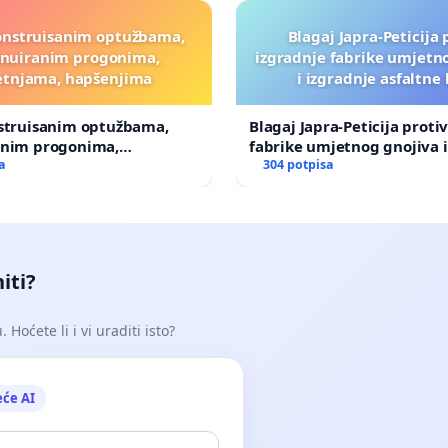
onstruisanim optužbama,
Blagaj Japra-Peticija 
inuiranim progonima,
izgradnje fabrike umjetn
etnjama, hapšenjima
i izgradnje asfaltne
nstruisanim optužbama,
Blagaj Japra-Peticija proti
anim progonima,
fabrike umjetnog gnojiva i
ma, hapšenjima
a
asfaltne baze
304 potpisa
iti?
Hoćete li i vi uraditi isto?
eće AI