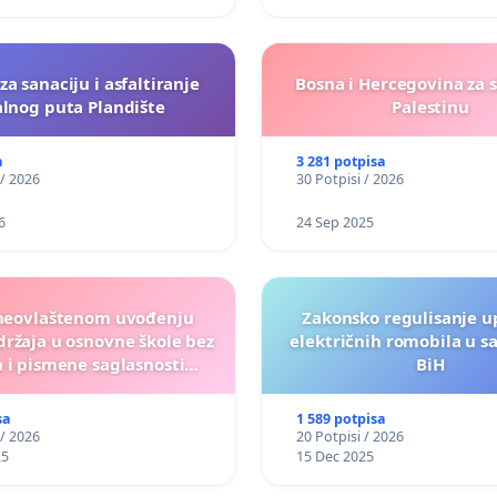
 za sanaciju i asfaltiranje
Bosna i Hercegovina za 
alnog puta Plandište
Palestinu
a
3 281 potpisa
 / 2026
30 Potpisi / 2026
6
24 Sep 2025
neovlaštenom uvođenju
Zakonsko regulisanje u
ržaja u osnovne škole bez
električnih romobila u s
 i pismene saglasnosti
BiH
roditelja"
sa
1 589 potpisa
 / 2026
20 Potpisi / 2026
25
15 Dec 2025