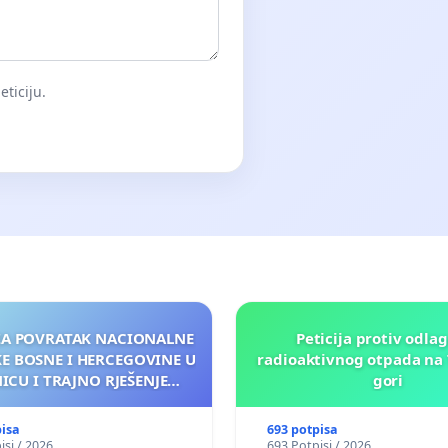
eticiju.
 ZA POVRATAK NACIONALNE
Peticija protiv odla
KE BOSNE I HERCEGOVINE U
radioaktivnog otpada na 
NICU I TRAJNO RJEŠENJE
gori
ENOG FINANSIRANJA
pisa
693 potpisa
isi / 2026
693 Potpisi / 2026