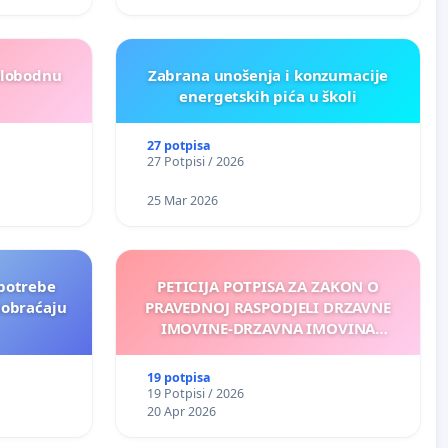
slobodnu
Zabrana unošenja i konzumacije
energetskih pića u školi
27 potpisa
27 Potpisi / 2026
25 Mar 2026
potrebe
PETICIJA POTPISA ZA ZAKON O
aobraćaju
PRAVEDNOJ RASPODJELI DRZAVNE
IMOVINE-DRZAVNA IMOVINA
PRIPADA SVIM GRAĐANIMA BOSNE I
HERCEGOVINE
19 potpisa
19 Potpisi / 2026
20 Apr 2026