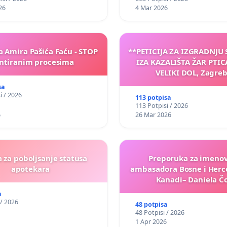
26
4 Mar 2026
a Amira Pašića Faću - STOP
**PETICIJA ZA IZGRADNJU
tiranim procesima
IZA KAZALIŠTA ŽAR PTIC
VELIKI DOL, Zagreb
sa
i / 2026
113 potpisa
113 Potpisi / 2026
6
26 Mar 2026
a za poboljsanje statusa
Preporuka za imeno
apotekara
ambasadora Bosne i Herc
Kanadi– Daniela Čo
a
 / 2026
48 potpisa
48 Potpisi / 2026
1 Apr 2026