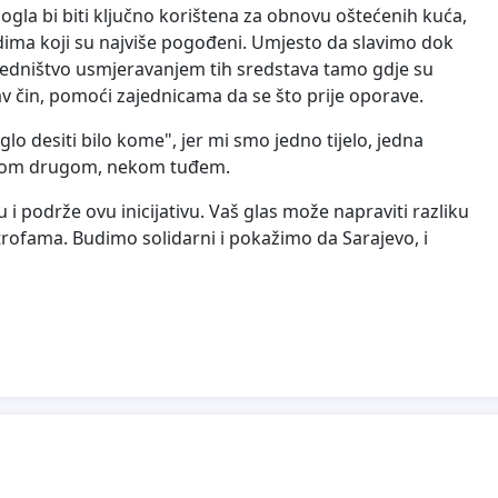
gla bi biti ključno korištena za obnovu oštećenih kuća,
udima koji su najviše pogođeni. Umjesto da slavimo dok
jedništvo usmjeravanjem tih sredstava tamo gdje su
v čin, pomoći zajednicama da se što prije oporave.
 desiti bilo kome", jer mi smo jedno tijelo, jedna
nekom drugom, nekom tuđem.
u i podrže ovu inicijativu. Vaš glas može napraviti razliku
rofama. Budimo solidarni i pokažimo da Sarajevo, i