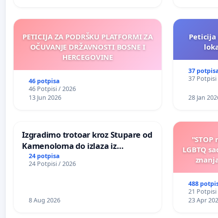
PETICIJA ZA PODRŠKU PLATFORMI ZA
Peticija
OČUVANJE DRŽAVNOSTI BOSNE I
lok
HERCEGOVINE
37 potpis
37 Potpisi
46 potpisa
46 Potpisi / 2026
13 Jun 2026
28 Jan 202
Izgradimo trotoar kroz Stupare od
"STOP 
Kamenoloma do izlaza iz
LGBTQ sad
Prijanovića
24 potpisa
znanja
24 Potpisi / 2026
488 potpi
21 Potpisi
8 Aug 2026
23 Apr 20