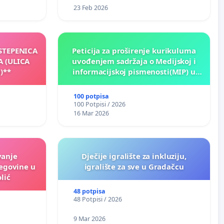
23 Feb 2026
 STEPENICA
Peticija za proširenje kurikuluma
A (ULICA
uvođenjem sadržaja o Medijskoj i
)**
informacijskoj pismenosti(MIP) u
osnovnim i srednjim školama u
Kantonu Sarajevo po kros-
100 potpisa
kurikularnom modelu (u okviru više
100 Potpisi / 2026
predmeta)
16 Mar 2026
vanje
Dječije igralište za inkluziju,
egovine u
igralište za sve u Gradačcu
lić
48 potpisa
48 Potpisi / 2026
9 Mar 2026