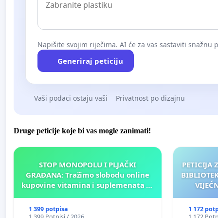
Napišite svojim riječima. AI će za vas sastaviti snažnu p
Generiraj peticiju
Vaši podaci ostaju vaši
Privatnost po dizajnu
Druge peticije koje bi vas mogle zanimati!
STOP MONOPOLU I PLJAČKI
PETICIJA
GRAĐANA: Tražimo slobodu online
BIBLIOTE
kupovine vitamina i suplemenata za
VIJEĆ
ličnu upotrebu u BiH!
NJ
1 399 potpisa
1 172 pot
1 399 Potpisi / 2026
1 172 Potp