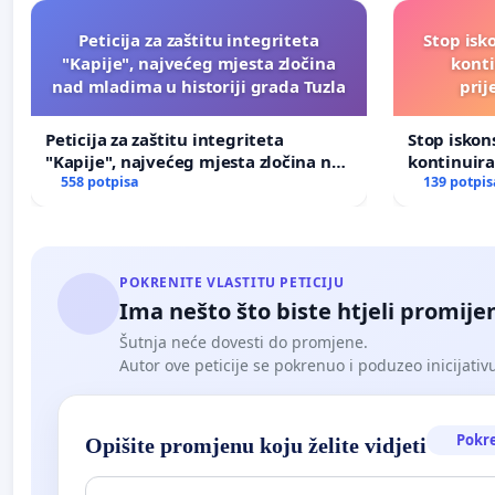
Peticija za zaštitu integriteta
Stop isk
"Kapije", najvećeg mjesta zločina
kont
nad mladima u historiji grada Tuzla
prij
Peticija za zaštitu integriteta
Stop isko
"Kapije", najvećeg mjesta zločina nad
kontinuir
mladima u historiji grada Tuzla
558 potpisa
prijetnja
139 potpis
POKRENITE VLASTITU PETICIJU
Ima nešto što biste htjeli promijen
Šutnja neće dovesti do promjene.
Autor ove peticije se pokrenuo i poduzeo inicijativu. 
Pokr
Opišite promjenu koju želite vidjeti