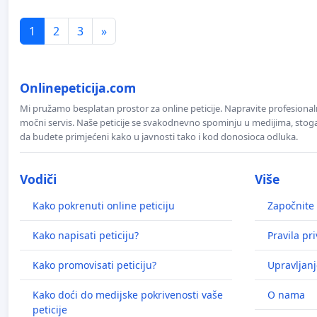
1
2
3
»
Onlinepeticija.com
Mi pružamo besplatan prostor za online peticije. Napravite profesionaln
močni servis. Naše peticije se svakodnevno spominju u medijima, stoga j
da budete primjećeni kako u javnosti tako i kod donosioca odluka.
Vodiči
Više
Kako pokrenuti online peticiju
Započnite 
Kako napisati peticiju?
Pravila pr
Kako promovisati peticiju?
Upravljanj
Kako doći do medijske pokrivenosti vaše
O nama
peticije