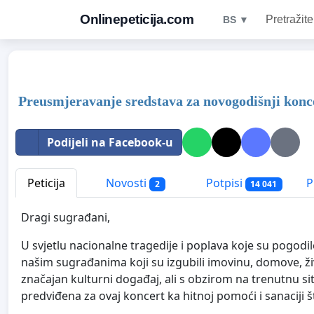
Onlinepeticija.com
Pretražite
BS ▼
Preusmjeravanje sredstava za novogodišnji konc
Podijeli na Facebook-u
Peticija
Novosti
Potpisi
P
2
14 041
Dragi sugrađani,
U svjetlu nacionalne tragedije i poplava koje su pogodi
našim sugrađanima koji su izgubili imovinu, domove, ži
značajan kulturni događaj, ali s obzirom na trenutnu si
predviđena za ovaj koncert ka hitnoj pomoći i sanaciji 