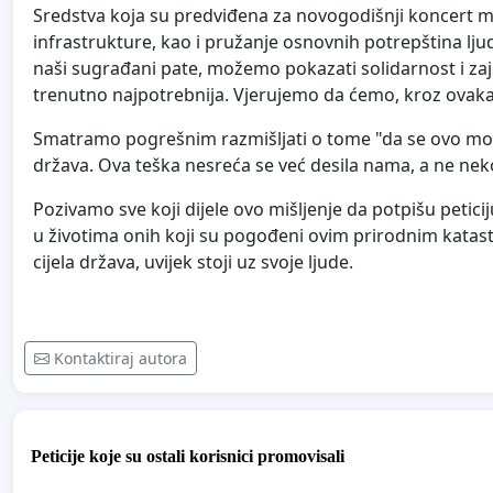
Sredstva koja su predviđena za novogodišnji koncert mo
infrastrukture, kao i pružanje osnovnih potrepština lj
naši sugrađani pate, možemo pokazati solidarnost i za
trenutno najpotrebnija. Vjerujemo da ćemo, kroz ovaka
Smatramo pogrešnim razmišljati o tome "da se ovo moglo
država. Ova teška nesreća se već desila nama, a ne 
Pozivamo sve koji dijele ovo mišljenje da potpišu peticij
u životima onih koji su pogođeni ovim prirodnim katast
cijela država, uvijek stoji uz svoje ljude.
Kontaktiraj autora
Peticije koje su ostali korisnici promovisali