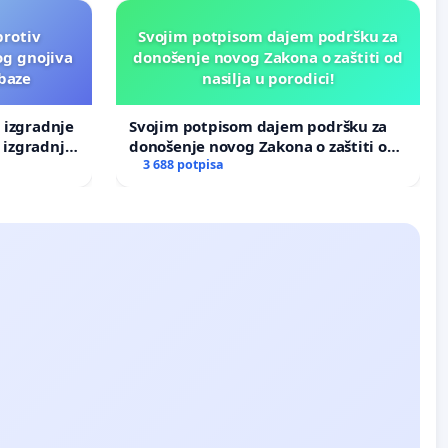
protiv
Svojim potpisom dajem podršku za
og gnojiva
donošenje novog Zakona o zaštiti od
 baze
nasilja u porodici!
v izgradnje
Svojim potpisom dajem podršku za
 izgradnje
donošenje novog Zakona o zaštiti od
nasilja u porodici!
3 688 potpisa