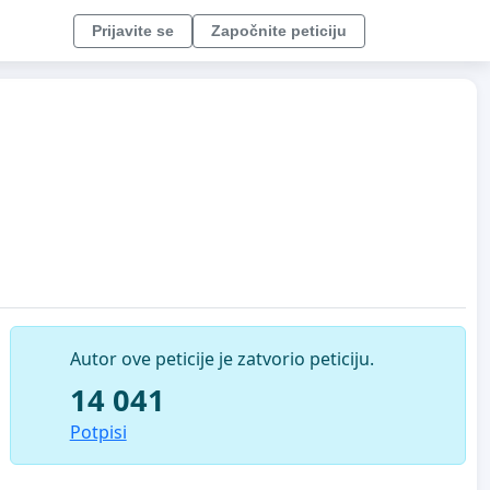
Prijavite se
Započnite peticiju
Autor ove peticije je zatvorio peticiju.
14 041
Potpisi