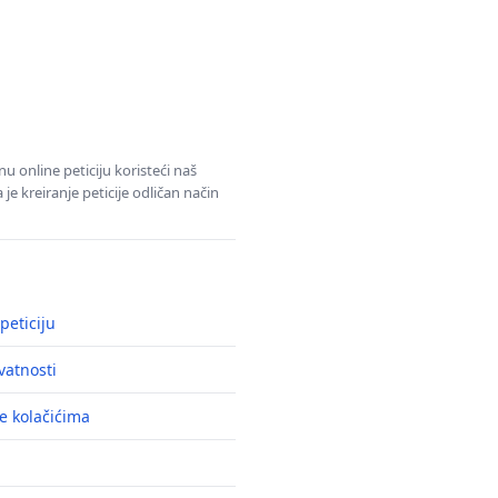
u online peticiju koristeći naš
e kreiranje peticije odličan način
peticiju
ivatnosti
e kolačićima