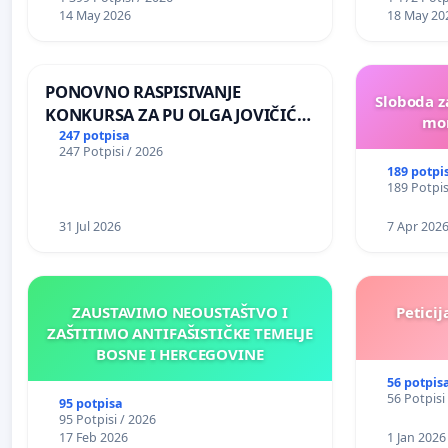
14 May 2026
18 May 20
PONOVNO RASPISIVANJE
Sloboda z
KONKURSA ZA PU OLGA JOVIČIĆ
mon
RITA KRALJEVO
247 potpisa
247 Potpisi / 2026
189 potpi
189 Potpis
31 Jul 2026
7 Apr 202
ZAUSTAVIMO NEOUSTAŠTVO I
Peticij
ZAŠTITIMO ANTIFAŠISTIČKE TEMELJE
BOSNE I HERCEGOVINE
56 potpis
56 Potpisi
95 potpisa
95 Potpisi / 2026
17 Feb 2026
1 Jan 2026