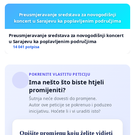
Preusmjeravanje sredstava za novogodišnji
koncert u Sarajevu ka poplavljenim područjima
Preusmjeravanje sredstava za novogodišnji koncert
u Sarajevu ka poplavljenim područjima
14 041 potpisa
POKRENITE VLASTITU PETICIJU
Ima nešto što biste htjeli
promijeniti?
Šutnja neće dovesti do promjene.
Autor ove peticije se pokrenuo i poduzeo
inicijativu. Hoćete li i vi uraditi isto?
Opišite promjenu koju želite vidjeti