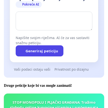
Pokreće AI
Napišite svojim riječima. AI će za vas sastaviti
snažnu peticiju.
Generiraj peticiju
Vaši podaci ostaju vaši
Privatnost po dizajnu
Druge peticije koje bi vas mogle zanimati!
STOP MONOPOLU I PLJAČKI GRAĐANA: Tražimo
slobodu online kupovine vitamina i suplemenata