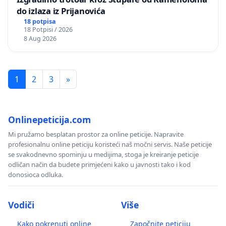
do izlaza iz Prijanovića
18 potpisa
18 Potpisi / 2026
8 Aug 2026
1
2
3
»
Onlinepeticija.com
Mi pružamo besplatan prostor za online peticije. Napravite
profesionalnu online peticiju koristeći naš močni servis. Naše peticije
se svakodnevno spominju u medijima, stoga je kreiranje peticije
odličan način da budete primjećeni kako u javnosti tako i kod
donosioca odluka.
Vodiči
Više
Kako pokrenuti online
Započnite peticiju