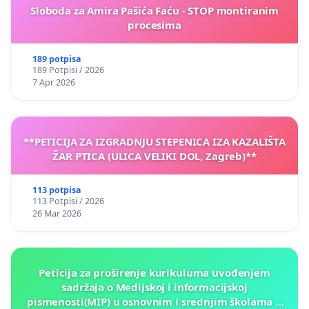
Sloboda za Amira Pašića Faću - STOP montiranim
procesima
189 potpisa
189 Potpisi / 2026
7 Apr 2026
**PETICIJA ZA IZGRADNJU STEPENICA IZA KAZALIŠTA
ŽAR PTICA (ULICA VELIKI DOL, Zagreb)**
113 potpisa
113 Potpisi / 2026
26 Mar 2026
Peticija za proširenje kurikuluma uvođenjem
sadržaja o Medijskoj i informacijskoj
pismenosti(MIP) u osnovnim i srednjim školama u