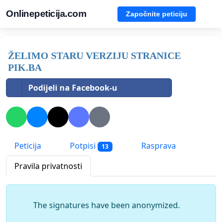
Onlinepeticija.com
Započnite peticiju
ŽELIMO STARU VERZIJU STRANICE
PIK.BA
Podijeli na Facebook-u
Peticija
Potpisi
Rasprava
13
Pravila privatnosti
The signatures have been anonymized.