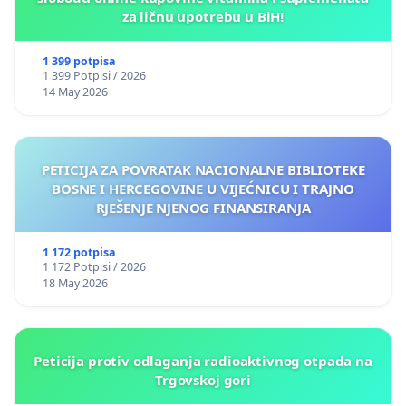
za ličnu upotrebu u BiH!
1 399 potpisa
1 399 Potpisi / 2026
14 May 2026
PETICIJA ZA POVRATAK NACIONALNE BIBLIOTEKE
BOSNE I HERCEGOVINE U VIJEĆNICU I TRAJNO
RJEŠENJE NJENOG FINANSIRANJA
1 172 potpisa
1 172 Potpisi / 2026
18 May 2026
Peticija protiv odlaganja radioaktivnog otpada na
Trgovskoj gori