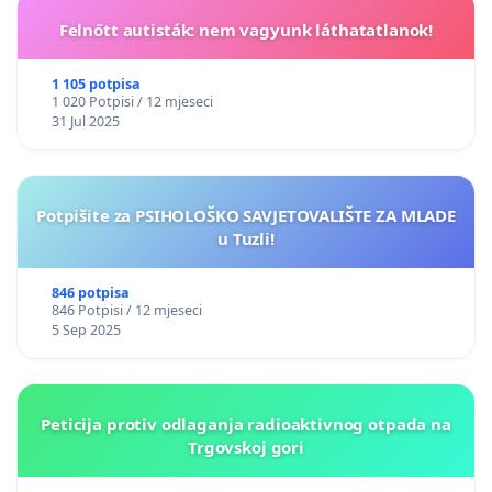
Felnőtt autisták: nem vagyunk láthatatlanok!
1 105 potpisa
1 020 Potpisi / 12 mjeseci
31 Jul 2025
Potpišite za PSIHOLOŠKO SAVJETOVALIŠTE ZA MLADE
u Tuzli!
846 potpisa
846 Potpisi / 12 mjeseci
5 Sep 2025
Peticija protiv odlaganja radioaktivnog otpada na
Trgovskoj gori