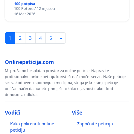
okviru više predmeta)
100 potpisa
100 Potpisi / 12 mjeseci
16 Mar 2026
1
2
3
4
5
»
Onlinepeticija.com
Mi pružamo besplatan prostor za online peticije. Napravite
profesionalnu online peticiju koristeći naš močni servis. Naše peticije
se svakodnevno spominju u medijima, stoga je kreiranje peticije
odličan način da budete primjećeni kako u javnosti tako i kod
donosioca odluka.
Vodiči
Više
Kako pokrenuti online
Započnite peticiju
peticiju