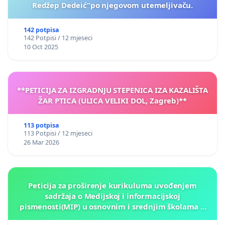
Redžep Dedeić”po njegovom utemeljivaču.
142 potpisa
142 Potpisi / 12 mjeseci
10 Oct 2025
**PETICIJA ZA IZGRADNJU STEPENICA IZA KAZALIŠTA
ŽAR PTICA (ULICA VELIKI DOL, Zagreb)**
113 potpisa
113 Potpisi / 12 mjeseci
26 Mar 2026
Peticija za proširenje kurikuluma uvođenjem
sadržaja o Medijskoj i informacijskoj
pismenosti(MIP) u osnovnim i srednjim školama u
Kantonu Sarajevo po kros-kurikularnom modelu (u