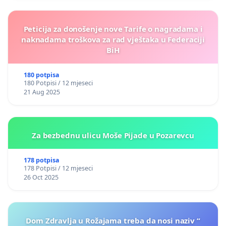
Peticija za donošenje nove Tarife o nagradama i
naknadama troškova za rad vještaka u Federaciji
BiH
180 potpisa
180 Potpisi / 12 mjeseci
21 Aug 2025
Za bezbednu ulicu Moše Pijade u Pozarevcu
178 potpisa
178 Potpisi / 12 mjeseci
26 Oct 2025
Dom Zdravlja u Rožajama treba da nosi naziv “