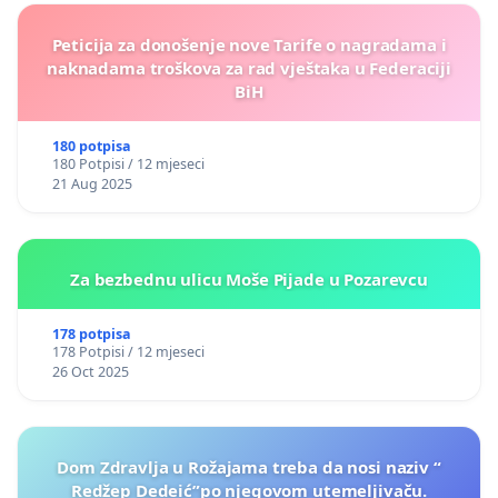
Peticija za donošenje nove Tarife o nagradama i
naknadama troškova za rad vještaka u Federaciji
BiH
180 potpisa
180 Potpisi / 12 mjeseci
21 Aug 2025
Za bezbednu ulicu Moše Pijade u Pozarevcu
178 potpisa
178 Potpisi / 12 mjeseci
26 Oct 2025
Dom Zdravlja u Rožajama treba da nosi naziv “
Redžep Dedeić”po njegovom utemeljivaču.