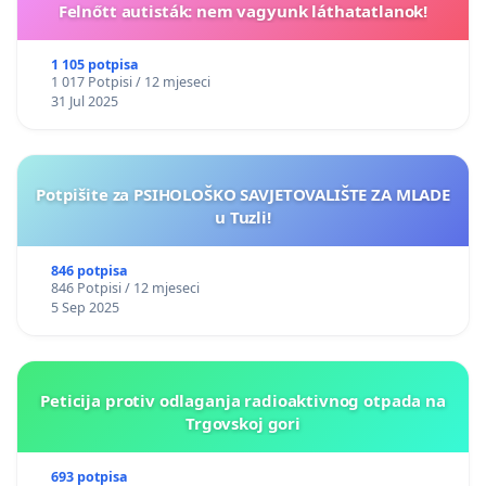
Felnőtt autisták: nem vagyunk láthatatlanok!
1 105 potpisa
1 017 Potpisi / 12 mjeseci
31 Jul 2025
Potpišite za PSIHOLOŠKO SAVJETOVALIŠTE ZA MLADE
u Tuzli!
846 potpisa
846 Potpisi / 12 mjeseci
5 Sep 2025
Peticija protiv odlaganja radioaktivnog otpada na
Trgovskoj gori
693 potpisa