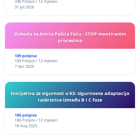
246 Potpisi / 12 mjeseci
31 Jul 2026
Sloboda za Amira Pašića Faću - STOP montiranim
procesima
189 potpisa
189 Potpisi / 12 mjeseci
7 Apr 2026
Inicijativa za sigurnost u KS: sigurnosna adaptacija
raskrsnice između B i C faze
186 potpisa
186 Potpisi / 12 mjeseci
18 Aug 2025