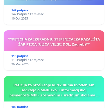
142 potpisa
142 Potpisi / 12 mjeseci
10 Oct 2025
**PETICIJA ZA IZGRADNJU STEPENICA IZA KAZALIŠTA
ŽAR PTICA (ULICA VELIKI DOL, Zagreb)**
113 potpisa
113 Potpisi / 12 mjeseci
26 Mar 2026
Peticija za proširenje kurikuluma uvođenjem
sadržaja o Medijskoj i informacijskoj
pismenosti(MIP) u osnovnim i srednjim školama u
Kantonu Sarajevo po kros-kurikularnom modelu (u
okviru više predmeta)
100 potpisa