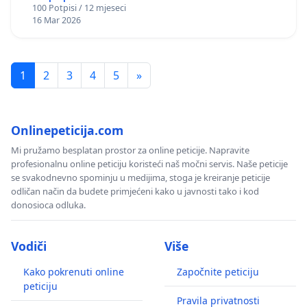
100 Potpisi / 12 mjeseci
16 Mar 2026
1
2
3
4
5
»
Onlinepeticija.com
Mi pružamo besplatan prostor za online peticije. Napravite
profesionalnu online peticiju koristeći naš močni servis. Naše peticije
se svakodnevno spominju u medijima, stoga je kreiranje peticije
odličan način da budete primjećeni kako u javnosti tako i kod
donosioca odluka.
Vodiči
Više
Kako pokrenuti online
Započnite peticiju
peticiju
Pravila privatnosti