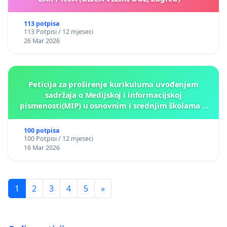
113 potpisa
113 Potpisi / 12 mjeseci
26 Mar 2026
Peticija za proširenje kurikuluma uvođenjem
sadržaja o Medijskoj i informacijskoj
pismenosti(MIP) u osnovnim i srednjim školama u
Kantonu Sarajevo po kros-kurikularnom modelu (u
okviru više predmeta)
100 potpisa
100 Potpisi / 12 mjeseci
16 Mar 2026
1
2
3
4
5
»