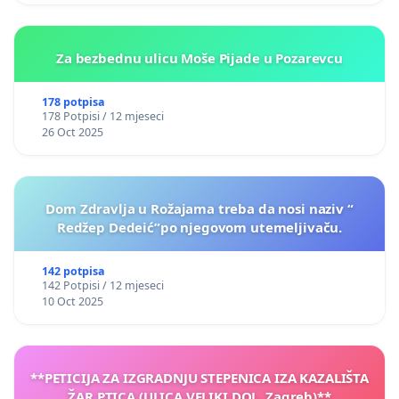
Za bezbednu ulicu Moše Pijade u Pozarevcu
178 potpisa
178 Potpisi / 12 mjeseci
26 Oct 2025
Dom Zdravlja u Rožajama treba da nosi naziv “
Redžep Dedeić”po njegovom utemeljivaču.
142 potpisa
142 Potpisi / 12 mjeseci
10 Oct 2025
**PETICIJA ZA IZGRADNJU STEPENICA IZA KAZALIŠTA
ŽAR PTICA (ULICA VELIKI DOL, Zagreb)**