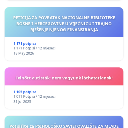
PETICIJA ZA POVRATAK NACIONALNE BIBLIOTEKE
BOSNE I HERCEGOVINE U VIJEĆNICU I TRAJNO
RJEŠENJE NJENOG FINANSIRANJA
1 171 potpisa
1 171 Potpisi / 12 mjeseci
18 May 2026
Felnőtt autisták: nem vagyunk láthatatlanok!
1 105 potpisa
1 011 Potpisi / 12 mjeseci
31 Jul 2025
Potpišite za PSIHOLOŠKO SAVJETOVALIŠTE ZA MLADE