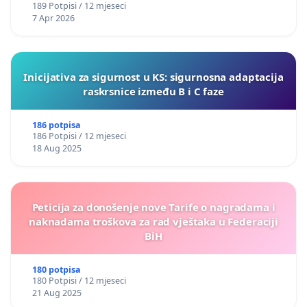
189 Potpisi / 12 mjeseci
7 Apr 2026
Inicijativa za sigurnost u KS: sigurnosna adaptacija
raskrsnice između B i C faze
186 potpisa
186 Potpisi / 12 mjeseci
18 Aug 2025
Peticija za donošenje nove Tarife o nagradama i
naknadama troškova za rad vještaka u Federaciji
BiH
180 potpisa
180 Potpisi / 12 mjeseci
21 Aug 2025