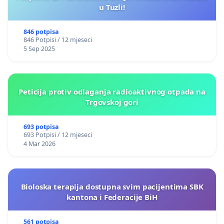
u Tuzli!
846 potpisa
846 Potpisi / 12 mjeseci
5 Sep 2025
Peticija protiv odlaganja radioaktivnog otpada na
Trgovskoj gori
693 potpisa
693 Potpisi / 12 mjeseci
4 Mar 2026
Bioloska terapija dostupna svim pacijentima SBK
kantona i Federacije BiH
561 potpisa