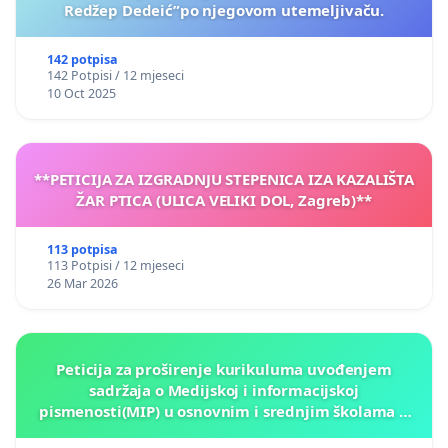
Redžep Dedeić”po njegovom utemeljivaču.
142 potpisa
142 Potpisi / 12 mjeseci
10 Oct 2025
**PETICIJA ZA IZGRADNJU STEPENICA IZA KAZALIŠTA
ŽAR PTICA (ULICA VELIKI DOL, Zagreb)**
113 potpisa
113 Potpisi / 12 mjeseci
26 Mar 2026
Peticija za proširenje kurikuluma uvođenjem
sadržaja o Medijskoj i informacijskoj
pismenosti(MIP) u osnovnim i srednjim školama u
Kantonu Sarajevo po kros-kurikularnom modelu (u