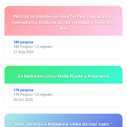
Peticija za donošenje nove Tarife o nagradama i
naknadama troškova za rad vještaka u Federaciji
BiH
180 potpisa
180 Potpisi / 12 mjeseci
21 Aug 2025
Za bezbednu ulicu Moše Pijade u Pozarevcu
178 potpisa
178 Potpisi / 12 mjeseci
26 Oct 2025
Dom Zdravlja u Rožajama treba da nosi naziv “