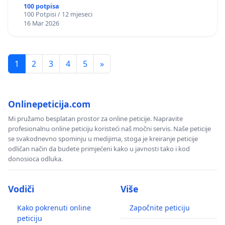
okviru više predmeta)
100 potpisa
100 Potpisi / 12 mjeseci
16 Mar 2026
1
2
3
4
5
»
Onlinepeticija.com
Mi pružamo besplatan prostor za online peticije. Napravite
profesionalnu online peticiju koristeći naš močni servis. Naše peticije
se svakodnevno spominju u medijima, stoga je kreiranje peticije
odličan način da budete primjećeni kako u javnosti tako i kod
donosioca odluka.
Vodiči
Više
Kako pokrenuti online
Započnite peticiju
peticiju