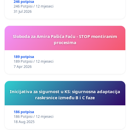
246 potpisa
246 Potpisi / 12 mjeseci
31 Jul 2026
Sloboda za Amira Pašića Faću - STOP montiranim
procesima
189 potpisa
189 Potpisi / 12 mjeseci
7 Apr 2026
Inicijativa za sigurnost u KS: sigurnosna adaptacija
raskrsnice između B i C faze
186 potpisa
186 Potpisi / 12 mjeseci
18 Aug 2025