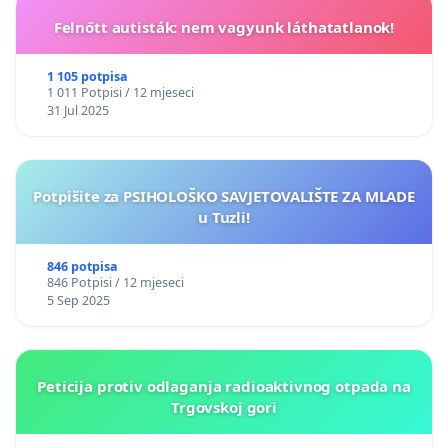
Felnőtt autisták: nem vagyunk láthatatlanok!
1 105 potpisa
1 011 Potpisi / 12 mjeseci
31 Jul 2025
Potpišite za PSIHOLOŠKO SAVJETOVALIŠTE ZA MLADE
u Tuzli!
846 potpisa
846 Potpisi / 12 mjeseci
5 Sep 2025
Peticija protiv odlaganja radioaktivnog otpada na
Trgovskoj gori