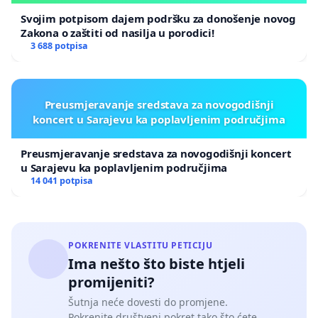
Svojim potpisom dajem podršku za donošenje novog
Zakona o zaštiti od nasilja u porodici!
3 688 potpisa
Preusmjeravanje sredstava za novogodišnji
koncert u Sarajevu ka poplavljenim područjima
Preusmjeravanje sredstava za novogodišnji koncert
u Sarajevu ka poplavljenim područjima
14 041 potpisa
POKRENITE VLASTITU PETICIJU
Ima nešto što biste htjeli
promijeniti?
Šutnja neće dovesti do promjene.
Pokrenite društveni pokret tako što ćete