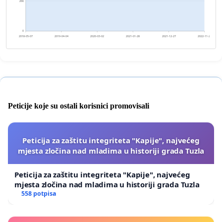
266
0
2018-05-07
2019-04-04
2020-03-02
2021-01-28
2021-12-27
2022-11-24
Peticije koje su ostali korisnici promovisali
Peticija za zaštitu integriteta "Kapije", najvećeg
mjesta zločina nad mladima u historiji grada Tuzla
Peticija za zaštitu integriteta "Kapije", najvećeg
mjesta zločina nad mladima u historiji grada Tuzla
558 potpisa