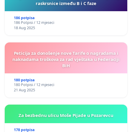
raskrsnice između B i C faze
186 potpisa
186 Potpisi / 12 mjeseci
18 Aug 2025
Peticija za donošenje nove Tarife o nagradama i
naknadama troškova za rad vještaka u Federaciji
BiH
180 potpisa
180 Potpisi / 12 mjeseci
21 Aug 2025
Za bezbednu ulicu Moše Pijade u Pozarevcu
178 potpisa