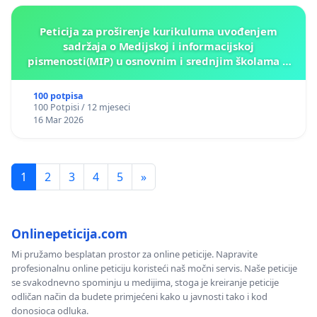
Peticija za proširenje kurikuluma uvođenjem
sadržaja o Medijskoj i informacijskoj
pismenosti(MIP) u osnovnim i srednjim školama u
Kantonu Sarajevo po kros-kurikularnom modelu (u
okviru više predmeta)
100 potpisa
100 Potpisi / 12 mjeseci
16 Mar 2026
1
2
3
4
5
»
Onlinepeticija.com
Mi pružamo besplatan prostor za online peticije. Napravite
profesionalnu online peticiju koristeći naš močni servis. Naše peticije
se svakodnevno spominju u medijima, stoga je kreiranje peticije
odličan način da budete primjećeni kako u javnosti tako i kod
donosioca odluka.