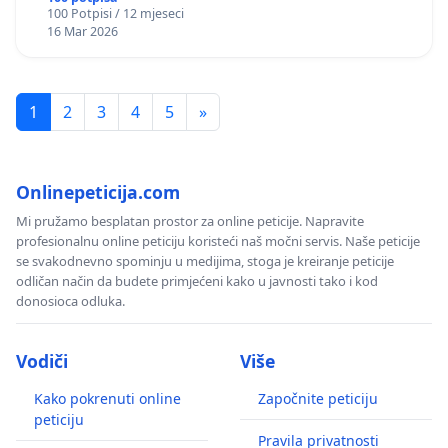
100 Potpisi / 12 mjeseci
16 Mar 2026
1
2
3
4
5
»
Onlinepeticija.com
Mi pružamo besplatan prostor za online peticije. Napravite
profesionalnu online peticiju koristeći naš močni servis. Naše peticije
se svakodnevno spominju u medijima, stoga je kreiranje peticije
odličan način da budete primjećeni kako u javnosti tako i kod
donosioca odluka.
Vodiči
Više
Kako pokrenuti online
Započnite peticiju
peticiju
Pravila privatnosti