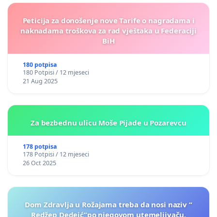
Peticija za donošenje nove Tarife o nagradama i
naknadama troškova za rad vještaka u Federaciji
BiH
180 potpisa
180 Potpisi / 12 mjeseci
21 Aug 2025
Za bezbednu ulicu Moše Pijade u Pozarevcu
178 potpisa
178 Potpisi / 12 mjeseci
26 Oct 2025
Dom Zdravlja u Rožajama treba da nosi naziv “
Redžep Dedeić”po njegovom utemeljivaču.