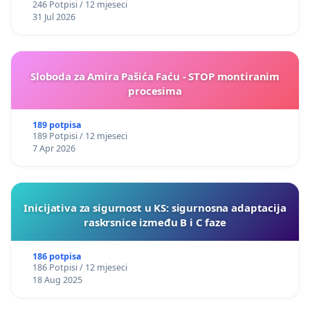
246 Potpisi / 12 mjeseci
31 Jul 2026
Sloboda za Amira Pašića Faću - STOP montiranim
procesima
189 potpisa
189 Potpisi / 12 mjeseci
7 Apr 2026
Inicijativa za sigurnost u KS: sigurnosna adaptacija
raskrsnice između B i C faze
186 potpisa
186 Potpisi / 12 mjeseci
18 Aug 2025