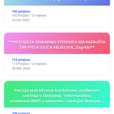
142 potpisa
142 Potpisi / 12 mjeseci
10 Oct 2025
**PETICIJA ZA IZGRADNJU STEPENICA IZA KAZALIŠTA
ŽAR PTICA (ULICA VELIKI DOL, Zagreb)**
113 potpisa
113 Potpisi / 12 mjeseci
26 Mar 2026
Peticija za proširenje kurikuluma uvođenjem
sadržaja o Medijskoj i informacijskoj
pismenosti(MIP) u osnovnim i srednjim školama u
Kantonu Sarajevo po kros-kurikularnom modelu (u
okviru više predmeta)
100 potpisa