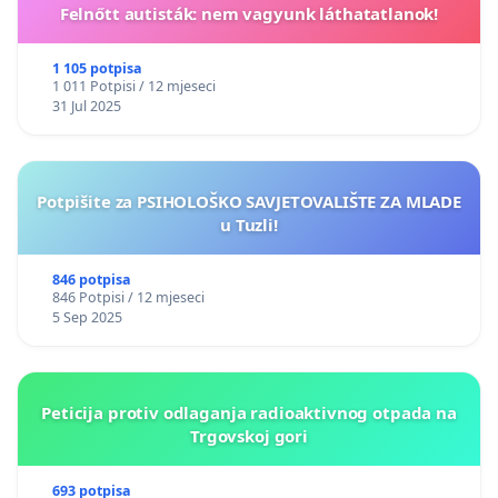
Felnőtt autisták: nem vagyunk láthatatlanok!
1 105 potpisa
1 011 Potpisi / 12 mjeseci
31 Jul 2025
Potpišite za PSIHOLOŠKO SAVJETOVALIŠTE ZA MLADE
u Tuzli!
846 potpisa
846 Potpisi / 12 mjeseci
5 Sep 2025
Peticija protiv odlaganja radioaktivnog otpada na
Trgovskoj gori
693 potpisa