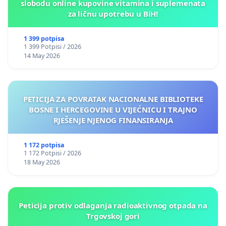
slobodu online kupovine vitamina i suplemenata
za ličnu upotrebu u BiH!
1 399 potpisa
1 399 Potpisi / 2026
14 May 2026
PETICIJA ZA POVRATAK NACIONALNE BIBLIOTEKE
BOSNE I HERCEGOVINE U VIJEĆNICU I TRAJNO
RJEŠENJE NJENOG FINANSIRANJA
1 172 potpisa
1 172 Potpisi / 2026
18 May 2026
Peticija protiv odlaganja radioaktivnog otpada na
Trgovskoj gori