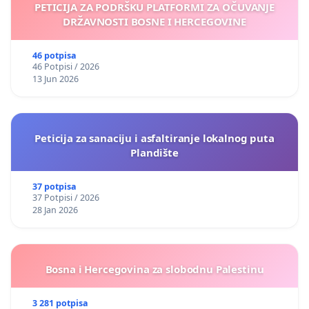
PETICIJA ZA PODRŠKU PLATFORMI ZA OČUVANJE
DRŽAVNOSTI BOSNE I HERCEGOVINE
46 potpisa
46 Potpisi / 2026
13 Jun 2026
Peticija za sanaciju i asfaltiranje lokalnog puta
Plandište
37 potpisa
37 Potpisi / 2026
28 Jan 2026
Bosna i Hercegovina za slobodnu Palestinu
3 281 potpisa