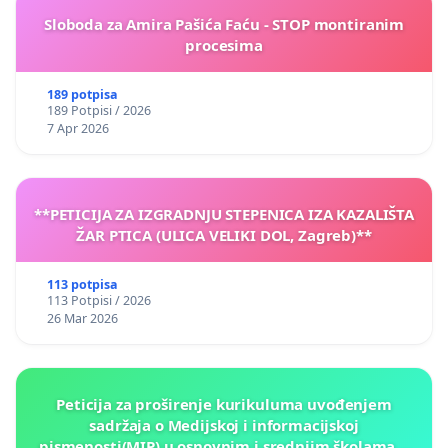
Sloboda za Amira Pašića Faću - STOP montiranim
procesima
189 potpisa
189 Potpisi / 2026
7 Apr 2026
**PETICIJA ZA IZGRADNJU STEPENICA IZA KAZALIŠTA
ŽAR PTICA (ULICA VELIKI DOL, Zagreb)**
113 potpisa
113 Potpisi / 2026
26 Mar 2026
Peticija za proširenje kurikuluma uvođenjem
sadržaja o Medijskoj i informacijskoj
pismenosti(MIP) u osnovnim i srednjim školama u