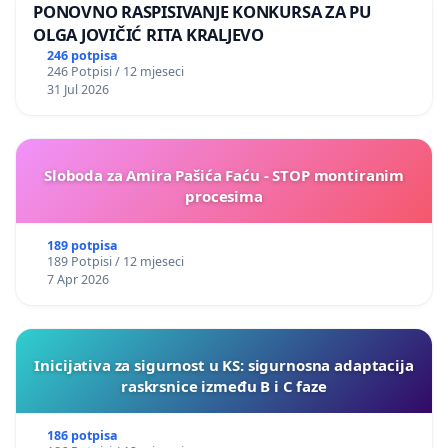
PONOVNO RASPISIVANJE KONKURSA ZA PU
OLGA JOVIČIĆ RITA KRALJEVO
246 potpisa
246 Potpisi / 12 mjeseci
31 Jul 2026
Sloboda za Amira Pašića Faću - STOP montiranim
procesima
189 potpisa
189 Potpisi / 12 mjeseci
7 Apr 2026
Inicijativa za sigurnost u KS: sigurnosna adaptacija
raskrsnice između B i C faze
186 potpisa