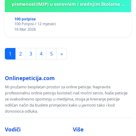
pismenosti(MIP) u osnovnim i srednjim školama u
Kantonu Sarajevo po kros-kurikularnom modelu (u
okviru više predmeta)
100 potpisa
100 Potpisi / 12 mjeseci
16 Mar 2026
1
2
3
4
5
»
Onlinepeticija.com
Mi pružamo besplatan prostor za online peticije. Napravite
profesionalnu online peticiju koristeći naš močni servis. Naše peticije
se svakodnevno spominju u medijima, stoga je kreiranje peticije
odličan način da budete primjećeni kako u javnosti tako i kod
donosioca odluka.
Vodiči
Više