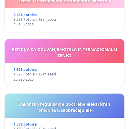
Bosna i Hercegovina za slobodnu Palestinu
3 281 potpisa
3 281 Potpisi / 12 mjeseci
24 Sep 2025
PETICIJA ZA OČUVANJE HOTELA INTERNACIONAL U
ZENICI
1 628 potpisa
1 628 Potpisi / 12 mjeseci
25 Sep 2025
Zakonsko regulisanje upotrebe električnih
romobila u saobraćaju BiH
1 589 potpisa
1 589 Potpisi / 12 mjeseci