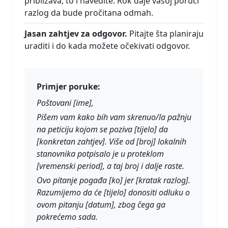
približava, to i navedite. Rok daje vašoj poruci
razlog da bude pročitana odmah.
Jasan zahtjev za odgovor.
Pitajte šta planiraju
uraditi i do kada možete očekivati odgovor.
Primjer poruke:
Poštovani [ime],
Pišem vam kako bih vam skrenuo/la pažnju
na peticiju kojom se poziva [tijelo] da
[konkretan zahtjev]. Više od [broj] lokalnih
stanovnika potpisalo je u proteklom
[vremenski period], a taj broj i dalje raste.
Ovo pitanje pogađa [ko] jer [kratak razlog].
Razumijemo da će [tijelo] donositi odluku o
ovom pitanju [datum], zbog čega ga
pokrećemo sada.