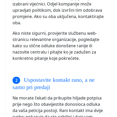
izabrani vijećnici. Odjel kompanije može
upravljati politikom, dok izvršni tim odobrava
promjene. Ako su oba uključena, kontaktirajte
oba.
Ako niste sigurni, provjerite službenu web-
stranicu relevantne organizacije, pogledajte
kako su slične odluke donošene ranije ili
nazovite centralu i pitajte ko je zadužen za
konkretno pitanje koje pokrećete.
Uspostavite kontakt rano, a ne
samo pri predaji
Ne morate čekati da prikupite hiljade potpisa
prije nego što obavijestite donosioca odluka
da vaša peticija postoji. Rani kontakt ima dvije
svrhe: pokazuje da ste ozbiljni i daje vam