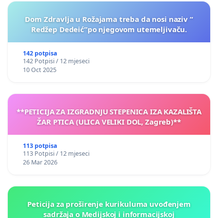
Dom Zdravlja u Rožajama treba da nosi naziv “
Redžep Dedeić”po njegovom utemeljivaču.
142 potpisa
142 Potpisi / 12 mjeseci
10 Oct 2025
**PETICIJA ZA IZGRADNJU STEPENICA IZA KAZALIŠTA
ŽAR PTICA (ULICA VELIKI DOL, Zagreb)**
113 potpisa
113 Potpisi / 12 mjeseci
26 Mar 2026
Peticija za proširenje kurikuluma uvođenjem
sadržaja o Medijskoj i informacijskoj