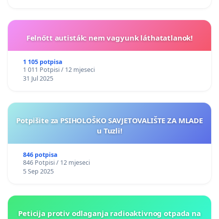
Felnőtt autisták: nem vagyunk láthatatlanok!
1 105 potpisa
1 011 Potpisi / 12 mjeseci
31 Jul 2025
Potpišite za PSIHOLOŠKO SAVJETOVALIŠTE ZA MLADE
u Tuzli!
846 potpisa
846 Potpisi / 12 mjeseci
5 Sep 2025
Peticija protiv odlaganja radioaktivnog otpada na