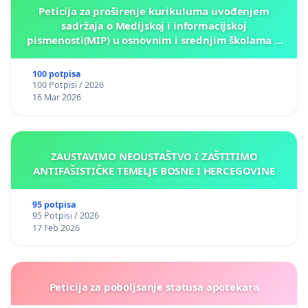
Peticija za proširenje kurikuluma uvođenjem
sadržaja o Medijskoj i informacijskoj
pismenosti(MIP) u osnovnim i srednjim školama u
Kantonu Sarajevo po kros-kurikularnom modelu (u
okviru više predmeta)
100 potpisa
100 Potpisi / 2026
16 Mar 2026
ZAUSTAVIMO NEOUSTAŠTVO I ZAŠTITIMO
ANTIFAŠISTIČKE TEMELJE BOSNE I HERCEGOVINE
95 potpisa
95 Potpisi / 2026
17 Feb 2026
Peticija za poboljsanje statusa apotekara