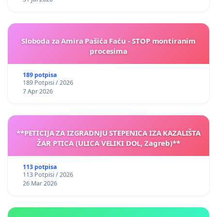
Sloboda za Amira Pašića Faću - STOP montiranim
procesima
189 potpisa
189 Potpisi / 2026
7 Apr 2026
**PETICIJA ZA IZGRADNJU STEPENICA IZA KAZALIŠTA
ŽAR PTICA (ULICA VELIKI DOL, Zagreb)**
113 potpisa
113 Potpisi / 2026
26 Mar 2026