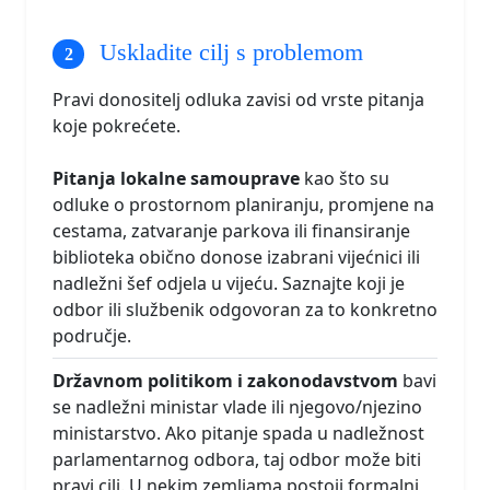
Uskladite cilj s problemom
Pravi donositelj odluka zavisi od vrste pitanja
koje pokrećete.
Pitanja lokalne samouprave
kao što su
odluke o prostornom planiranju, promjene na
cestama, zatvaranje parkova ili finansiranje
biblioteka obično donose izabrani vijećnici ili
nadležni šef odjela u vijeću. Saznajte koji je
odbor ili službenik odgovoran za to konkretno
područje.
Državnom politikom i zakonodavstvom
bavi
se nadležni ministar vlade ili njegovo/njezino
ministarstvo. Ako pitanje spada u nadležnost
parlamentarnog odbora, taj odbor može biti
pravi cilj. U nekim zemljama postoji formalni