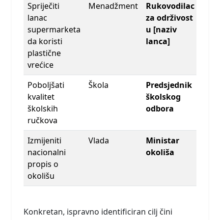
Spriječiti
Menadžment
Rukovodilac
lanac
za održivost
supermarketa
u [naziv
da koristi
lanca]
plastične
vrećice
Poboljšati
Škola
Predsjednik
kvalitet
školskog
školskih
odbora
ručkova
Izmijeniti
Vlada
Ministar
nacionalni
okoliša
propis o
okolišu
Konkretan, ispravno identificiran cilj čini