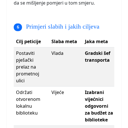
da se mišljenje pomjeri u tom smjeru.
Primjeri slabih i jakih ciljeva
Cilj peticije
Slaba meta
Jaka meta
Postaviti
Vlada
Gradski šef
pješački
transporta
prelaz na
prometnoj
ulici
Održati
Vijeće
Izabrani
otvorenom
vijećnici
lokalnu
odgovorni
biblioteku
za budžet za
biblioteke