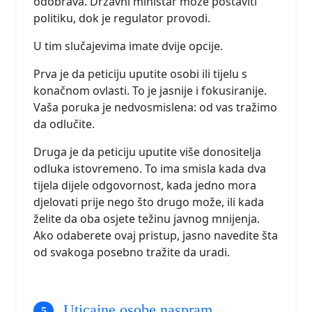
odobrava. Državni ministar može postaviti
politiku, dok je regulator provodi.
U tim slučajevima imate dvije opcije.
Prva je da peticiju uputite osobi ili tijelu s
konačnom ovlasti. To je jasnije i fokusiranije.
Vaša poruka je nedvosmislena: od vas tražimo
da odlučite.
Druga je da peticiju uputite više donositelja
odluka istovremeno. To ima smisla kada dva
tijela dijele odgovornost, kada jedno mora
djelovati prije nego što drugo može, ili kada
želite da oba osjete težinu javnog mnijenja.
Ako odaberete ovaj pristup, jasno navedite šta
od svakoga posebno tražite da uradi.
Uticajne osobe naspram