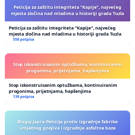
Peticija za zaštitu integriteta "Kapije", najvećeg
mjesta zločina nad mladima u historiji grada Tuzla
Peticija za zaštitu integriteta "Kapije", najvećeg
mjesta zločina nad mladima u historiji grada Tuzla
558 potpisa
Stop iskonstruisanim optužbama, kontinuiranim
progonima, prijetnjama, hapšenjima
Stop iskonstruisanim optužbama, kontinuiranim
progonima, prijetnjama, hapšenjima
139 potpisa
Blagaj Japra-Peticija protiv izgradnje fabrike
umjetnog gnojiva i izgradnje asfaltne baze