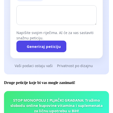
Napišite svojim riječima. AI će za vas sastaviti
snažnu peticiju.
Generiraj peticiju
Vaši podaci ostaju vaši
Privatnost po dizajnu
Druge peticije koje bi vas mogle zanimati!
STOP MONOPOLU I PLJAČKI GRAĐANA: Tražimo
slobodu online kupovine vitamina i suplemenata
za ličnu upotrebu u BiH!