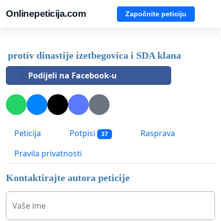
Onlinepeticija.com
Započnite peticiju
protiv dinastije izetbegovica i SDA klana
Podijeli na Facebook-u
Peticija
Potpisi
Rasprava
37
Pravila privatnosti
Kontaktirajte autora peticije
Vaše ime