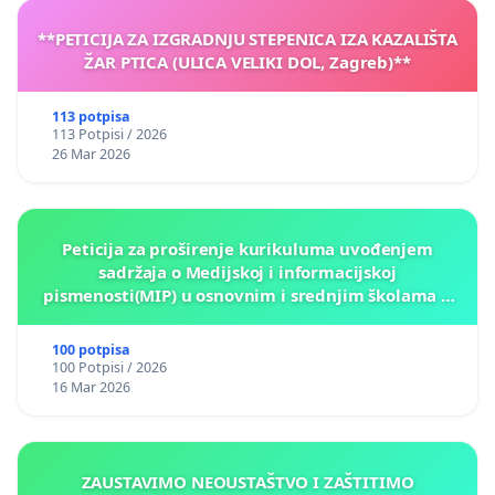
**PETICIJA ZA IZGRADNJU STEPENICA IZA KAZALIŠTA
ŽAR PTICA (ULICA VELIKI DOL, Zagreb)**
113 potpisa
113 Potpisi / 2026
26 Mar 2026
Peticija za proširenje kurikuluma uvođenjem
sadržaja o Medijskoj i informacijskoj
pismenosti(MIP) u osnovnim i srednjim školama u
Kantonu Sarajevo po kros-kurikularnom modelu (u
okviru više predmeta)
100 potpisa
100 Potpisi / 2026
16 Mar 2026
ZAUSTAVIMO NEOUSTAŠTVO I ZAŠTITIMO