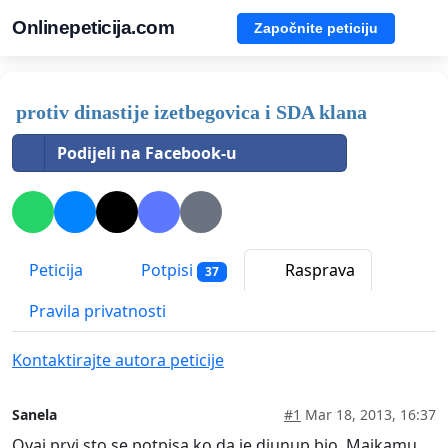
Onlinepeticija.com
Započnite peticiju
protiv dinastije izetbegovica i SDA klana
Podijeli na Facebook-u
Peticija
Potpisi
Rasprava
37
Pravila privatnosti
Kontaktirajte autora peticije
Sanela
#1
Mar 18, 2013, 16:37
Ovaj prvi sto se potpisa ko da je djunup bio. Majkamu