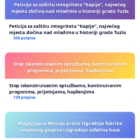
Peticija za zaštitu integriteta "Kapije", najvećeg
mjesta zločina nad mladima u historiji grada Tuzla
Peticija za zaštitu integriteta "Kapije", najvećeg
mjesta zločina nad mladima u historiji grada Tuzla
558 potpisa
Stop iskonstruisanim optužbama, kontinuiranim
progonima, prijetnjama, hapšenjima
Stop iskonstruisanim optužbama, kontinuiranim
progonima, prijetnjama, hapšenjima
139 potpisa
Blagaj Japra-Peticija protiv izgradnje fabrike
umjetnog gnojiva i izgradnje asfaltne baze