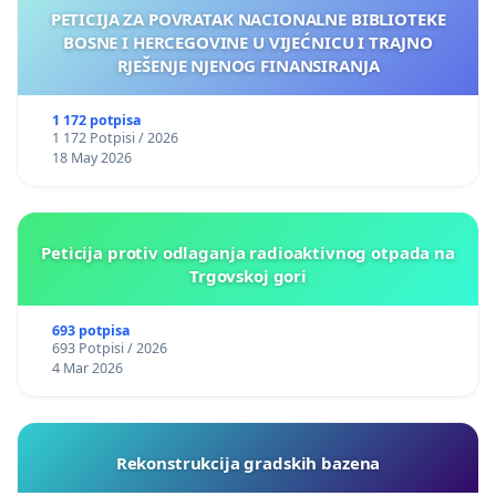
PETICIJA ZA POVRATAK NACIONALNE BIBLIOTEKE
BOSNE I HERCEGOVINE U VIJEĆNICU I TRAJNO
RJEŠENJE NJENOG FINANSIRANJA
1 172 potpisa
1 172 Potpisi / 2026
18 May 2026
Peticija protiv odlaganja radioaktivnog otpada na
Trgovskoj gori
693 potpisa
693 Potpisi / 2026
4 Mar 2026
Rekonstrukcija gradskih bazena