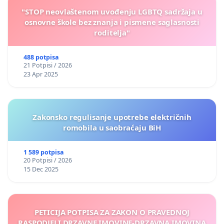
"STOP neovlaštenom uvođenju LGBTQ sadržaja u
osnovne škole bez znanja i pismene saglasnosti
roditelja"
488 potpisa
21 Potpisi / 2026
23 Apr 2025
Zakonsko regulisanje upotrebe električnih
romobila u saobraćaju BiH
1 589 potpisa
20 Potpisi / 2026
15 Dec 2025
PETICIJA POTPISA ZA ZAKON O PRAVEDNOJ
RASPODJELI DRZAVNE IMOVINE-DRZAVNA IMOVINA