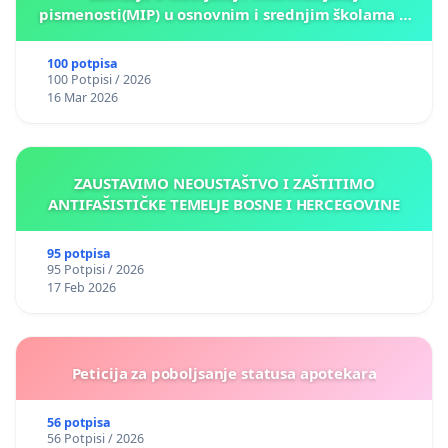
pismenosti(MIP) u osnovnim i srednjim školama u
Kantonu Sarajevo po kros-kurikularnom modelu (u
okviru više predmeta)
100 potpisa
100 Potpisi / 2026
16 Mar 2026
ZAUSTAVIMO NEOUSTAŠTVO I ZAŠTITIMO
ANTIFAŠISTIČKE TEMELJE BOSNE I HERCEGOVINE
95 potpisa
95 Potpisi / 2026
17 Feb 2026
Peticija za poboljsanje statusa apotekara
56 potpisa
56 Potpisi / 2026