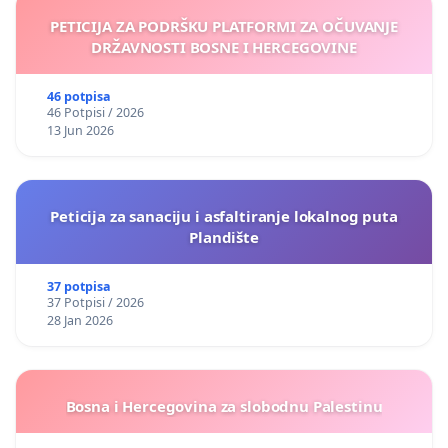
PETICIJA ZA PODRŠKU PLATFORMI ZA OČUVANJE
DRŽAVNOSTI BOSNE I HERCEGOVINE
46 potpisa
46 Potpisi / 2026
13 Jun 2026
Peticija za sanaciju i asfaltiranje lokalnog puta
Plandište
37 potpisa
37 Potpisi / 2026
28 Jan 2026
Bosna i Hercegovina za slobodnu Palestinu