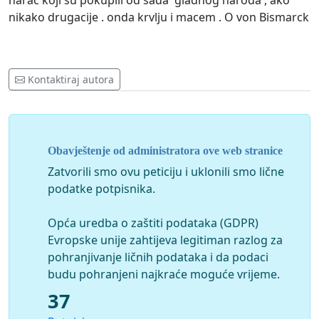
harac koji su pokupili od sada gladnog naroda , ako
nikako drugacije . onda krvlju i macem . O von Bismarck
Kontaktiraj autora
Obavještenje od administratora ove web stranice
Zatvorili smo ovu peticiju i uklonili smo lične
podatke potpisnika.
Opća uredba o zaštiti podataka (GDPR)
Evropske unije zahtijeva legitiman razlog za
pohranjivanje ličnih podataka i da podaci
budu pohranjeni najkraće moguće vrijeme.
37