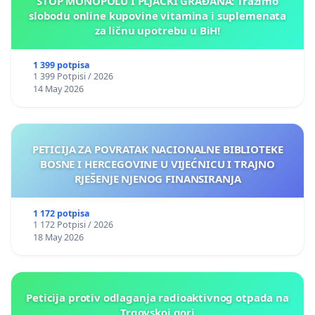
STOP MONOPOLU I PLJAČKI GRAĐANA: Tražimo
slobodu online kupovine vitamina i suplemenata
za ličnu upotrebu u BiH!
1 399 potpisa
1 399 Potpisi / 2026
14 May 2026
PETICIJA ZA POVRATAK NACIONALNE BIBLIOTEKE
BOSNE I HERCEGOVINE U VIJEĆNICU I TRAJNO
RJEŠENJE NJENOG FINANSIRANJA
1 172 potpisa
1 172 Potpisi / 2026
18 May 2026
Peticija protiv odlaganja radioaktivnog otpada na
Trgovskoj gori