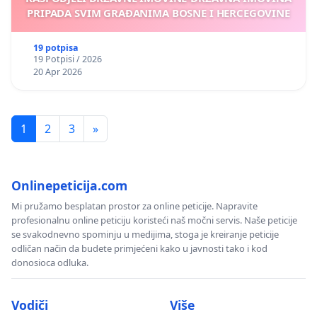
PRIPADA SVIM GRAĐANIMA BOSNE I HERCEGOVINE
19 potpisa
19 Potpisi / 2026
20 Apr 2026
1
2
3
»
Onlinepeticija.com
Mi pružamo besplatan prostor za online peticije. Napravite
profesionalnu online peticiju koristeći naš močni servis. Naše peticije
se svakodnevno spominju u medijima, stoga je kreiranje peticije
odličan način da budete primjećeni kako u javnosti tako i kod
donosioca odluka.
Vodiči
Više