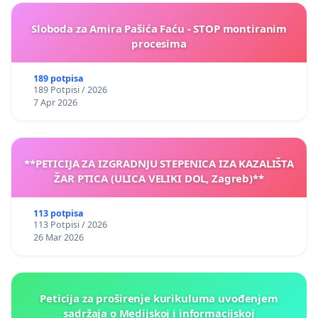
Sloboda za Amira Pašića Faću - STOP montiranim
procesima
189 potpisa
189 Potpisi / 2026
7 Apr 2026
**PETICIJA ZA IZGRADNJU STEPENICA IZA KAZALIŠTA
ŽAR PTICA (ULICA VELIKI DOL, Zagreb)**
113 potpisa
113 Potpisi / 2026
26 Mar 2026
Peticija za proširenje kurikuluma uvođenjem
sadržaja o Medijskoj i informacijskoj