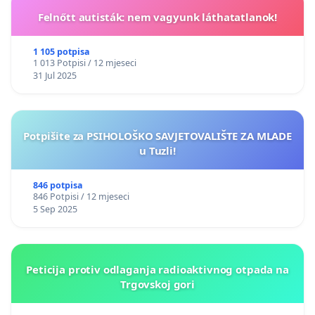
Felnőtt autisták: nem vagyunk láthatatlanok!
1 105 potpisa
1 013 Potpisi / 12 mjeseci
31 Jul 2025
Potpišite za PSIHOLOŠKO SAVJETOVALIŠTE ZA MLADE
u Tuzli!
846 potpisa
846 Potpisi / 12 mjeseci
5 Sep 2025
Peticija protiv odlaganja radioaktivnog otpada na
Trgovskoj gori