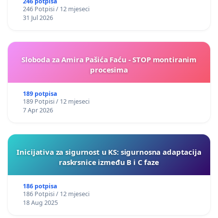
246 potpisa
246 Potpisi / 12 mjeseci
31 Jul 2026
Sloboda za Amira Pašića Faću - STOP montiranim
procesima
189 potpisa
189 Potpisi / 12 mjeseci
7 Apr 2026
Inicijativa za sigurnost u KS: sigurnosna adaptacija
raskrsnice između B i C faze
186 potpisa
186 Potpisi / 12 mjeseci
18 Aug 2025