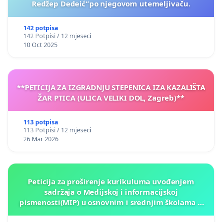
Redžep Dedeić”po njegovom utemeljivaču.
142 potpisa
142 Potpisi / 12 mjeseci
10 Oct 2025
**PETICIJA ZA IZGRADNJU STEPENICA IZA KAZALIŠTA
ŽAR PTICA (ULICA VELIKI DOL, Zagreb)**
113 potpisa
113 Potpisi / 12 mjeseci
26 Mar 2026
Peticija za proširenje kurikuluma uvođenjem
sadržaja o Medijskoj i informacijskoj
pismenosti(MIP) u osnovnim i srednjim školama u
Kantonu Sarajevo po kros-kurikularnom modelu (u