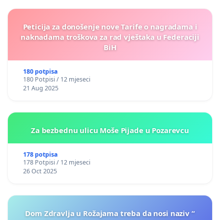
Peticija za donošenje nove Tarife o nagradama i
naknadama troškova za rad vještaka u Federaciji
BiH
180 potpisa
180 Potpisi / 12 mjeseci
21 Aug 2025
Za bezbednu ulicu Moše Pijade u Pozarevcu
178 potpisa
178 Potpisi / 12 mjeseci
26 Oct 2025
Dom Zdravlja u Rožajama treba da nosi naziv “