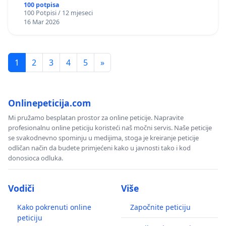
okviru više predmeta)
100 potpisa
100 Potpisi / 12 mjeseci
16 Mar 2026
1
2
3
4
5
»
Onlinepeticija.com
Mi pružamo besplatan prostor za online peticije. Napravite
profesionalnu online peticiju koristeći naš močni servis. Naše peticije
se svakodnevno spominju u medijima, stoga je kreiranje peticije
odličan način da budete primjećeni kako u javnosti tako i kod
donosioca odluka.
Vodiči
Više
Kako pokrenuti online
Započnite peticiju
peticiju