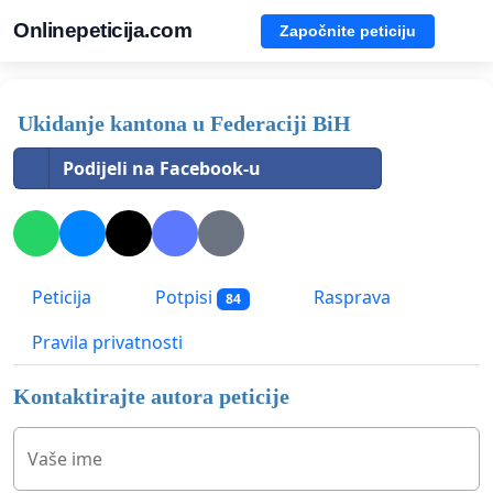
Onlinepeticija.com
Započnite peticiju
Ukidanje kantona u Federaciji BiH
Podijeli na Facebook-u
Peticija
Potpisi
Rasprava
84
Pravila privatnosti
Kontaktirajte autora peticije
Vaše ime