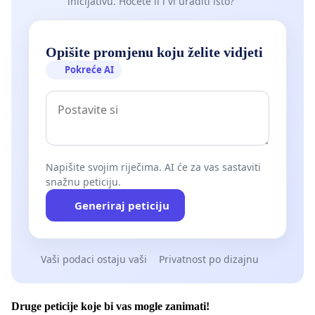
inicijativu. Hoćete li i vi uraditi isto?
Opišite promjenu koju želite vidjeti
Pokreće AI
Napišite svojim riječima. AI će za vas sastaviti
snažnu peticiju.
Generiraj peticiju
Vaši podaci ostaju vaši
Privatnost po dizajnu
Druge peticije koje bi vas mogle zanimati!