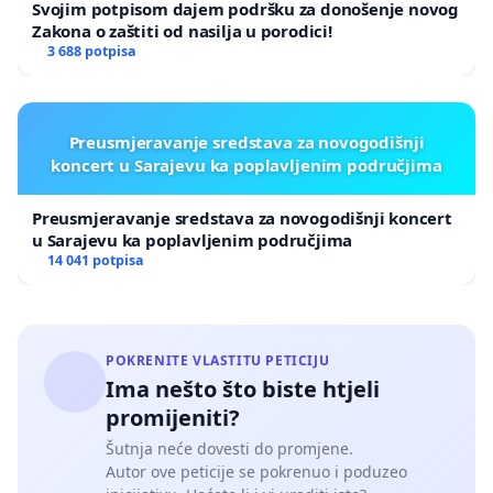
Svojim potpisom dajem podršku za donošenje novog
Zakona o zaštiti od nasilja u porodici!
3 688 potpisa
Preusmjeravanje sredstava za novogodišnji
koncert u Sarajevu ka poplavljenim područjima
Preusmjeravanje sredstava za novogodišnji koncert
u Sarajevu ka poplavljenim područjima
14 041 potpisa
POKRENITE VLASTITU PETICIJU
Ima nešto što biste htjeli
promijeniti?
Šutnja neće dovesti do promjene.
Autor ove peticije se pokrenuo i poduzeo