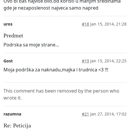
Ovo bi bas najvise bilo.od koristi u manjim sredinama
gde je nezaposlenost najveca samo napred
uros
#18
Jan 15, 2014, 21:28
Predmet
Podrska sa moje strane...
Gost
#19
Jan 15, 2014, 22:25
Moja podrška za naknadu,majka i trudnica <3 !!!
This comment has been removed by the person who
wrote it.
razumna
#21
Jan 27, 2014, 17:02
Re: Peticija