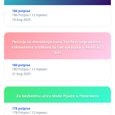
186 potpisa
186 Potpisi / 12 mjeseci
18 Aug 2025
Peticija za donošenje nove Tarife o nagradama i
naknadama troškova za rad vještaka u Federaciji
BiH
180 potpisa
180 Potpisi / 12 mjeseci
21 Aug 2025
Za bezbednu ulicu Moše Pijade u Pozarevcu
178 potpisa
178 Potpisi / 12 mjeseci