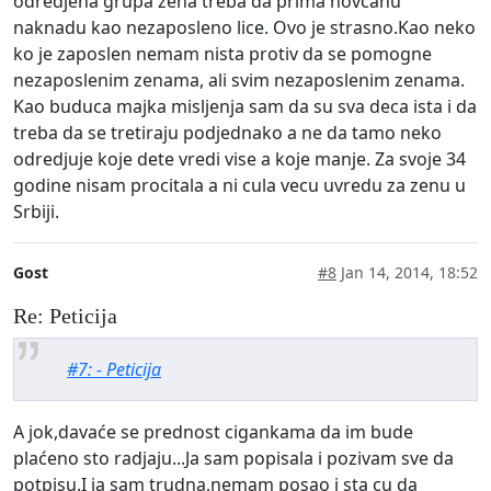
odredjena grupa zena treba da prima novcanu
naknadu kao nezaposleno lice. Ovo je strasno.Kao neko
ko je zaposlen nemam nista protiv da se pomogne
nezaposlenim zenama, ali svim nezaposlenim zenama.
Kao buduca majka misljenja sam da su sva deca ista i da
treba da se tretiraju podjednako a ne da tamo neko
odredjuje koje dete vredi vise a koje manje. Za svoje 34
godine nisam procitala a ni cula vecu uvredu za zenu u
Srbiji.
Gost
#8
Jan 14, 2014, 18:52
Re: Peticija
#7: - Peticija
A jok,davaće se prednost cigankama da im bude
plaćeno sto radjaju...Ja sam popisala i pozivam sve da
potpisu.I ja sam trudna,nemam posao i sta cu da