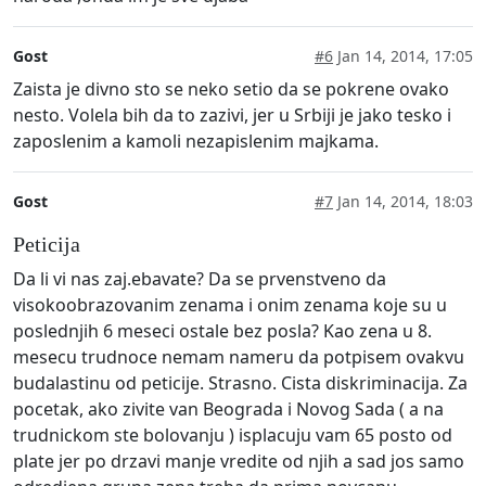
Gost
#6
Jan 14, 2014, 17:05
Zaista je divno sto se neko setio da se pokrene ovako
nesto. Volela bih da to zazivi, jer u Srbiji je jako tesko i
zaposlenim a kamoli nezapislenim majkama.
Gost
#7
Jan 14, 2014, 18:03
Peticija
Da li vi nas zaj.ebavate? Da se prvenstveno da
visokoobrazovanim zenama i onim zenama koje su u
poslednjih 6 meseci ostale bez posla? Kao zena u 8.
mesecu trudnoce nemam nameru da potpisem ovakvu
budalastinu od peticije. Strasno. Cista diskriminacija. Za
pocetak, ako zivite van Beograda i Novog Sada ( a na
trudnickom ste bolovanju ) isplacuju vam 65 posto od
plate jer po drzavi manje vredite od njih a sad jos samo