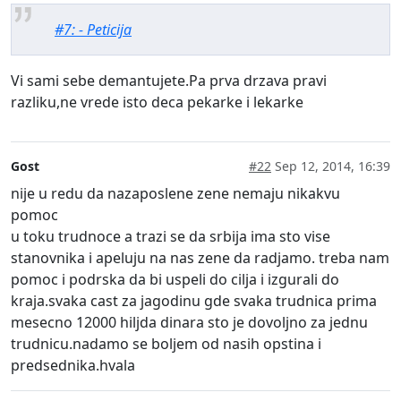
#7: - Peticija
Vi sami sebe demantujete.Pa prva drzava pravi
razliku,ne vrede isto deca pekarke i lekarke
Gost
#22
Sep 12, 2014, 16:39
nije u redu da nazaposlene zene nemaju nikakvu
pomoc
u toku trudnoce a trazi se da srbija ima sto vise
stanovnika i apeluju na nas zene da radjamo. treba nam
pomoc i podrska da bi uspeli do cilja i izgurali do
kraja.svaka cast za jagodinu gde svaka trudnica prima
mesecno 12000 hiljda dinara sto je dovoljno za jednu
trudnicu.nadamo se boljem od nasih opstina i
predsednika.hvala