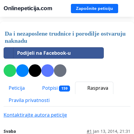
Onlinepeticija.com
Započnite peticiju
Da i nezaposlene trudnice i porodilje ostvaruju
naknadu
Podijeli na Facebook-u
Peticija
Potpisi
Rasprava
159
Pravila privatnosti
Kontaktirajte autora peticije
Svaba
#1
Jan 13, 2014, 21:31