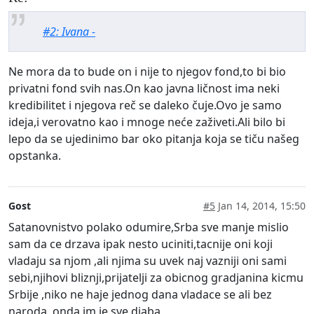
#2: Ivana -
Ne mora da to bude on i nije to njegov fond,to bi bio
privatni fond svih nas.On kao javna ličnost ima neki
kredibilitet i njegova reč se daleko čuje.Ovo je samo
ideja,i verovatno kao i mnoge neće zaživeti.Ali bilo bi
lepo da se ujedinimo bar oko pitanja koja se tiču našeg
opstanka.
Gost
#5
Jan 14, 2014, 15:50
Satanovnistvo polako odumire,Srba sve manje mislio
sam da ce drzava ipak nesto uciniti,tacnije oni koji
vladaju sa njom ,ali njima su uvek naj vazniji oni sami
sebi,njihovi bliznji,prijatelji za obicnog gradjanina kicmu
Srbije ,niko ne haje jednog dana vladace se ali bez
naroda ,onda im je sve djaba