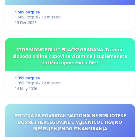
1 589 potpisa
1 589 Potpisi / 12 mjeseci
15 Dec 2025
STOP MONOPOLU I PLJAČKI GRAĐANA: Tražimo
slobodu online kupovine vitamina i suplemenata
za ličnu upotrebu u BiH!
1 399 potpisa
1 399 Potpisi / 12 mjeseci
14 May 2026
PETICIJA ZA POVRATAK NACIONALNE BIBLIOTEKE
BOSNE I HERCEGOVINE U VIJEĆNICU I TRAJNO
RJEŠENJE NJENOG FINANSIRANJA