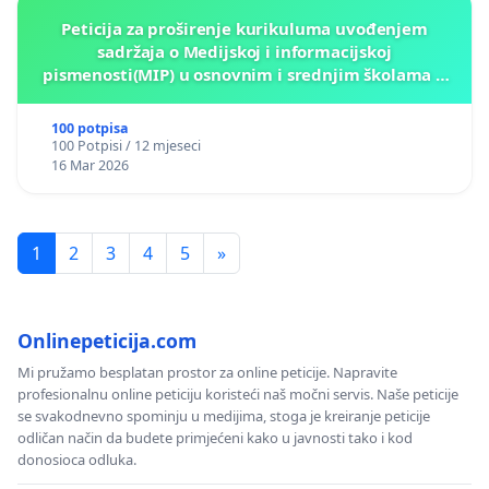
Peticija za proširenje kurikuluma uvođenjem
sadržaja o Medijskoj i informacijskoj
pismenosti(MIP) u osnovnim i srednjim školama u
Kantonu Sarajevo po kros-kurikularnom modelu (u
okviru više predmeta)
100 potpisa
100 Potpisi / 12 mjeseci
16 Mar 2026
1
2
3
4
5
»
Onlinepeticija.com
Mi pružamo besplatan prostor za online peticije. Napravite
profesionalnu online peticiju koristeći naš močni servis. Naše peticije
se svakodnevno spominju u medijima, stoga je kreiranje peticije
odličan način da budete primjećeni kako u javnosti tako i kod
donosioca odluka.