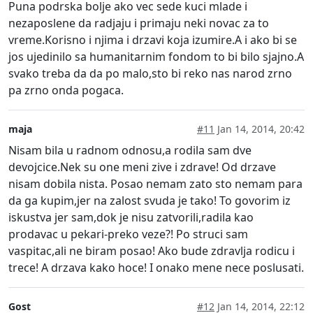
Puna podrska bolje ako vec sede kuci mlade i
nezaposlene da radjaju i primaju neki novac za to
vreme.Korisno i njima i drzavi koja izumire.A i ako bi se
jos ujedinilo sa humanitarnim fondom to bi bilo sjajno.A
svako treba da da po malo,sto bi reko nas narod zrno
pa zrno onda pogaca.
maja
#11
Jan 14, 2014, 20:42
Nisam bila u radnom odnosu,a rodila sam dve
devojcice.Nek su one meni zive i zdrave! Od drzave
nisam dobila nista. Posao nemam zato sto nemam para
da ga kupim,jer na zalost svuda je tako! To govorim iz
iskustva jer sam,dok je nisu zatvorili,radila kao
prodavac u pekari-preko veze?! Po struci sam
vaspitac,ali ne biram posao! Ako bude zdravlja rodicu i
trece! A drzava kako hoce! I onako mene nece poslusati.
Gost
#12
Jan 14, 2014, 22:12