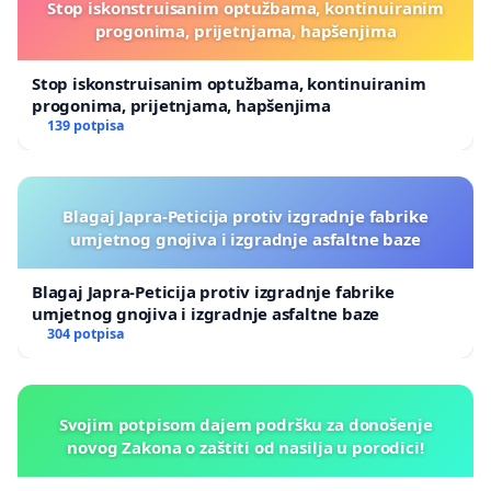
Stop iskonstruisanim optužbama, kontinuiranim
progonima, prijetnjama, hapšenjima
Stop iskonstruisanim optužbama, kontinuiranim
progonima, prijetnjama, hapšenjima
139 potpisa
Blagaj Japra-Peticija protiv izgradnje fabrike
umjetnog gnojiva i izgradnje asfaltne baze
Blagaj Japra-Peticija protiv izgradnje fabrike
umjetnog gnojiva i izgradnje asfaltne baze
304 potpisa
Svojim potpisom dajem podršku za donošenje
novog Zakona o zaštiti od nasilja u porodici!