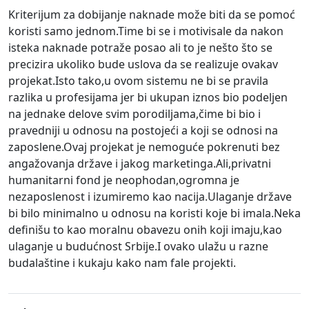
Kriterijum za dobijanje naknade može biti da se pomoć
koristi samo jednom.Time bi se i motivisale da nakon
isteka naknade potraže posao ali to je nešto što se
precizira ukoliko bude uslova da se realizuje ovakav
projekat.Isto tako,u ovom sistemu ne bi se pravila
razlika u profesijama jer bi ukupan iznos bio podeljen
na jednake delove svim porodiljama,čime bi bio i
pravedniji u odnosu na postojeći a koji se odnosi na
zaposlene.Ovaj projekat je nemoguće pokrenuti bez
angažovanja države i jakog marketinga.Ali,privatni
humanitarni fond je neophodan,ogromna je
nezaposlenost i izumiremo kao nacija.Ulaganje države
bi bilo minimalno u odnosu na koristi koje bi imala.Neka
definišu to kao moralnu obavezu onih koji imaju,kao
ulaganje u budućnost Srbije.I ovako ulažu u razne
budalaštine i kukaju kako nam fale projekti.