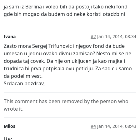
ja sam iz Berlina i voleo bih da postoji tako neki fond
gde bih mogao da budem od neke koristi otadzbini
Ivana
#2
Jan 14, 2014, 08:34
Zasto mora Sergej Trifunovic i njegov fond da bude
umesan u jednu ovako divnu zamisao? Nesto mi se ne
dopada taj covek. Da nije on ukljucen ja kao majka i
trudnica bi prva potpisala ovu peticiju. Za sad cu samo
da podelim vest.
Srdacan pozdrav,
This comment has been removed by the person who
wrote it.
Milos
#4
Jan 14, 2014, 08:43
Re: