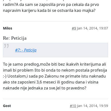
radim?A da sam se zaposlila prvo pa cekala da prvo
napravim karijeru kada bi se ostvarila kao majka?
Milos
#9
Jan 14, 2014, 19:07
Re: Peticija
#7: - Peticija
To je samo predlog,može biti bez ikakvih kriterijuma ali
imali bi problem što bi onda to nekom postala profesija
:-) Uostalom,i sada po Zakonu ne primate istu naknadu
ako ste zaposleni 3,6 meseci ili godinu dana i visina
naknade nije jednaka za sve.Jel to pravedno?
Gost
#10
Jan 14, 2014, 19:59