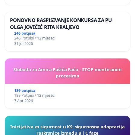
PONOVNO RASPISIVANJE KONKURSA ZA PU
OLGA JOVIČIĆ RITA KRALJEVO
246 potpisa
246 Potpisi / 12 mjeseci
31 Jul 2026
Sloboda za Amira Pašića Faću - STOP montiranim
procesima
189 potpisa
189 Potpisi / 12 mjeseci
7 Apr 2026
Inicijativa za sigurnost u KS: sigurnosna adaptacija
raskrsnice između B i C faze