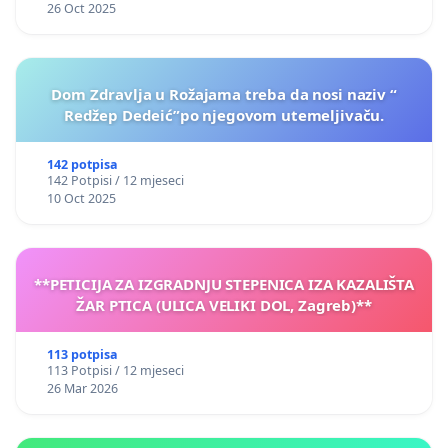
26 Oct 2025
Dom Zdravlja u Rožajama treba da nosi naziv “
Redžep Dedeić”po njegovom utemeljivaču.
142 potpisa
142 Potpisi / 12 mjeseci
10 Oct 2025
**PETICIJA ZA IZGRADNJU STEPENICA IZA KAZALIŠTA
ŽAR PTICA (ULICA VELIKI DOL, Zagreb)**
113 potpisa
113 Potpisi / 12 mjeseci
26 Mar 2026