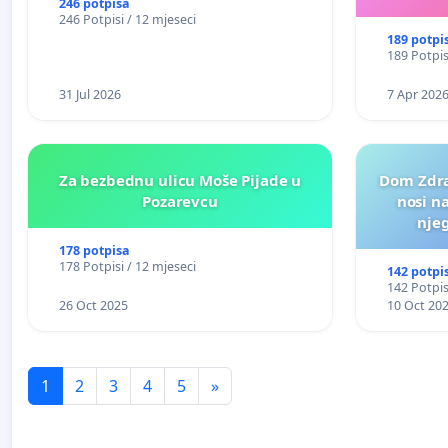
RITA KRALJEVO
246 potpisa
246 Potpisi / 12 mjeseci
189 potpi
189 Potpis
31 Jul 2026
7 Apr 202
Za bezbednu ulicu Moše Pijade u
Dom Zdra
Pozarevcu
nosi n
nje
178 potpisa
178 Potpisi / 12 mjeseci
142 potpi
142 Potpis
26 Oct 2025
10 Oct 20
1
2
3
4
5
»