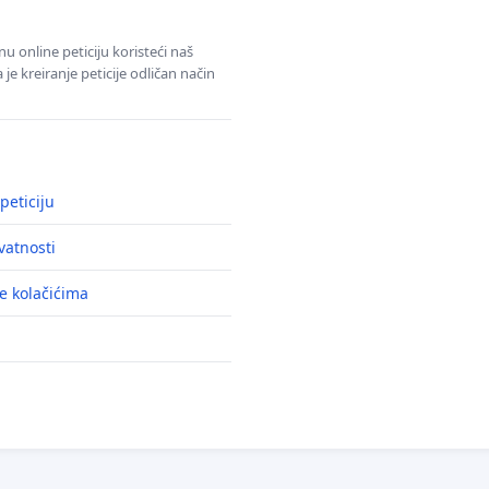
u online peticiju koristeći naš
e kreiranje peticije odličan način
peticiju
ivatnosti
e kolačićima