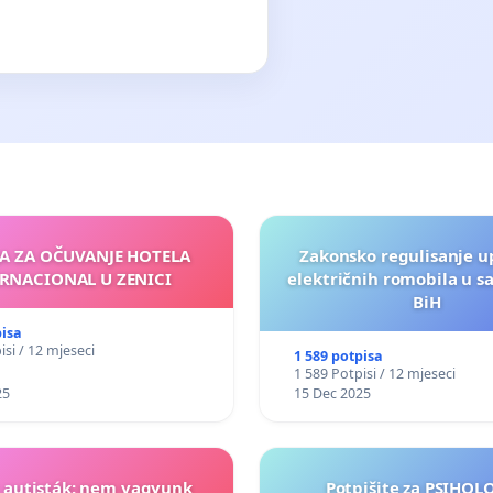
JA ZA OČUVANJE HOTELA
Zakonsko regulisanje u
RNACIONAL U ZENICI
električnih romobila u s
BiH
pisa
isi / 12 mjeseci
1 589 potpisa
1 589 Potpisi / 12 mjeseci
25
15 Dec 2025
t autisták: nem vagyunk
Potpišite za PSIHO