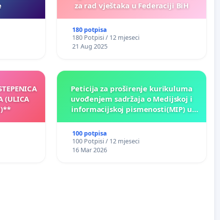
e
za rad vještaka u Federaciji BiH
180 potpisa
180 Potpisi / 12 mjeseci
21 Aug 2025
 STEPENICA
Peticija za proširenje kurikuluma
A (ULICA
uvođenjem sadržaja o Medijskoj i
)**
informacijskoj pismenosti(MIP) u
osnovnim i srednjim školama u
Kantonu Sarajevo po kros-
100 potpisa
kurikularnom modelu (u okviru više
100 Potpisi / 12 mjeseci
predmeta)
16 Mar 2026