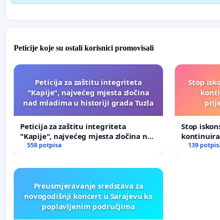
Peticije koje su ostali korisnici promovisali
Peticija za zaštitu integriteta
Stop isk
"Kapije", najvećeg mjesta zločina
kont
nad mladima u historiji grada Tuzla
prij
Peticija za zaštitu integriteta
Stop isko
"Kapije", najvećeg mjesta zločina nad
kontinuir
mladima u historiji grada Tuzla
558 potpisa
prijetnja
139 potpis
Preusmjeravanje sredstava za
novogodišnji koncert u Sarajevu ka
poplavljenim područjima