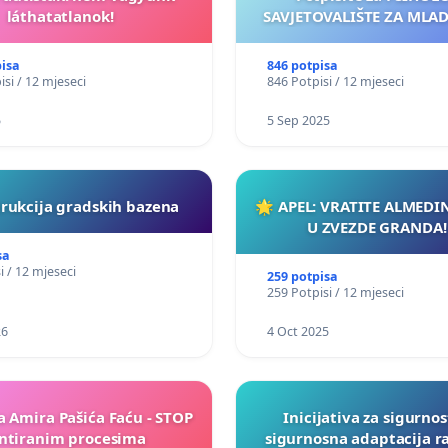
láthatatlanok!
SAVJETOVALIŠTE ZA MLADE
pisa
846 potpisa
isi / 12 mjeseci
846 Potpisi / 12 mjeseci
5
5 Sep 2025
rukcija gradskih bazena
🌟 APEL: VRATITE ALMEDI
U ZVEZDE GRANDA!
sa
i / 12 mjeseci
259 potpisa
259 Potpisi / 12 mjeseci
26
4 Oct 2025
a Amira Pašića Faću - STOP
Inicijativa za sigurnos
tiranim procesima
sigurnosna adaptacija r