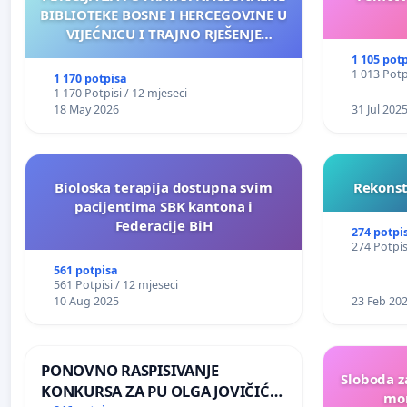
BIBLIOTEKE BOSNE I HERCEGOVINE U
VIJEĆNICU I TRAJNO RJEŠENJE
NJENOG FINANSIRANJA
1 105 pot
1 013 Potp
1 170 potpisa
1 170 Potpisi / 12 mjeseci
18 May 2026
31 Jul 202
Bioloska terapija dostupna svim
Rekonst
pacijentima SBK kantona i
Federacije BiH
274 potpi
274 Potpis
561 potpisa
561 Potpisi / 12 mjeseci
10 Aug 2025
23 Feb 20
PONOVNO RASPISIVANJE
Sloboda z
KONKURSA ZA PU OLGA JOVIČIĆ
mon