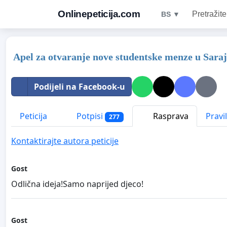
Onlinepeticija.com
Pretražite
BS ▼
Apel za otvaranje nove studentske menze u Saraj
Podijeli na Facebook-u
Peticija
Potpisi
Rasprava
Pravi
277
Kontaktirajte autora peticije
Gost
Odlična ideja!Samo naprijed djeco!
Gost