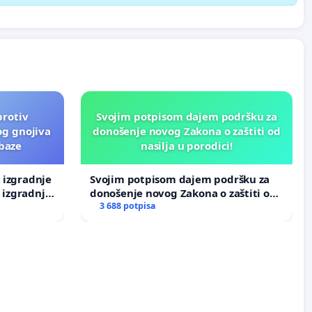
protiv
Svojim potpisom dajem podršku za
og gnojiva
donošenje novog Zakona o zaštiti od
 baze
nasilja u porodici!
v izgradnje
Svojim potpisom dajem podršku za
 izgradnje
donošenje novog Zakona o zaštiti od
nasilja u porodici!
3 688 potpisa