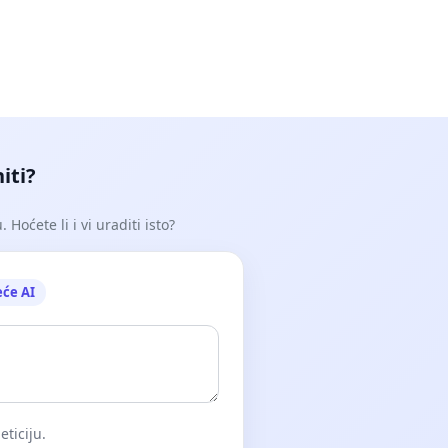
iti?
Hoćete li i vi uraditi isto?
eće AI
eticiju.