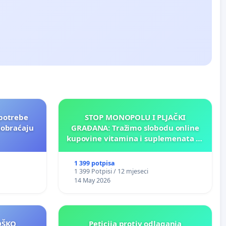
potrebe
STOP MONOPOLU I PLJAČKI
aobraćaju
GRAĐANA: Tražimo slobodu online
kupovine vitamina i suplemenata za
ličnu upotrebu u BiH!
1 399 potpisa
1 399 Potpisi / 12 mjeseci
14 May 2026
LOŠKO
Peticija protiv odlaganja