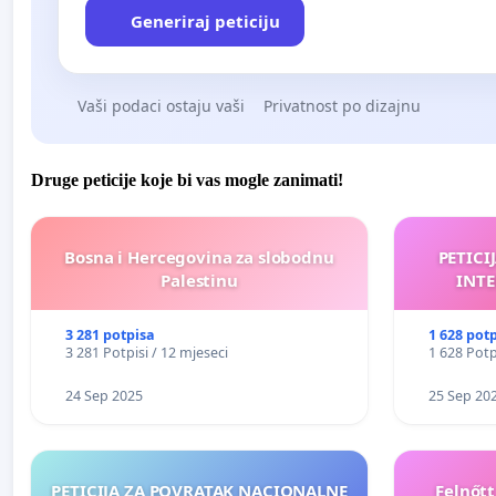
Generiraj peticiju
Vaši podaci ostaju vaši
Privatnost po dizajnu
Druge peticije koje bi vas mogle zanimati!
Bosna i Hercegovina za slobodnu
PETICI
Palestinu
INTE
3 281 potpisa
1 628 pot
3 281 Potpisi / 12 mjeseci
1 628 Potp
24 Sep 2025
25 Sep 20
PETICIJA ZA POVRATAK NACIONALNE
Felnőt