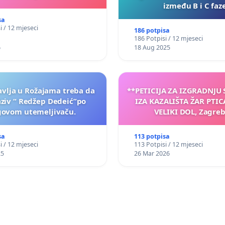
između B i C faz
sa
i / 12 mjeseci
186 potpisa
186 Potpisi / 12 mjeseci
6
18 Aug 2025
vlja u Rožajama treba da
**PETICIJA ZA IZGRADNJU
aziv “ Redžep Dedeić”po
IZA KAZALIŠTA ŽAR PTIC
govom utemeljivaču.
VELIKI DOL, Zagreb
sa
113 potpisa
i / 12 mjeseci
113 Potpisi / 12 mjeseci
25
26 Mar 2026