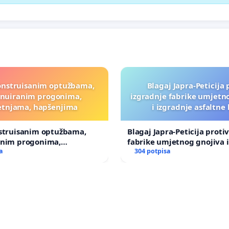
onstruisanim optužbama,
Blagaj Japra-Peticija 
inuiranim progonima,
izgradnje fabrike umjetn
etnjama, hapšenjima
i izgradnje asfaltne
nstruisanim optužbama,
Blagaj Japra-Peticija proti
anim progonima,
fabrike umjetnog gnojiva i
ma, hapšenjima
a
asfaltne baze
304 potpisa