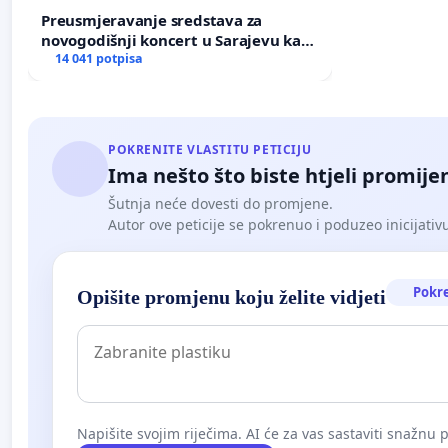
Preusmjeravanje sredstava za
novogodišnji koncert u Sarajevu ka
poplavljenim područjima
14 041 potpisa
POKRENITE VLASTITU PETICIJU
Ima nešto što biste htjeli promijen
Šutnja neće dovesti do promjene.
Autor ove peticije se pokrenuo i poduzeo inicijativu. 
Pokr
Opišite promjenu koju želite vidjeti
Napišite svojim riječima. AI će za vas sastaviti snažnu p