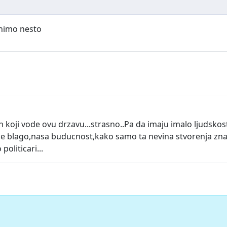
inimo nesto
koji vode ovu drzavu...strasno..Pa da imaju imalo ljudskost
jvece blago,nasa buducnost,kako samo ta nevina stvorenja zn
oliticari...