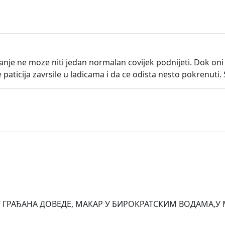
stanje ne moze niti jedan normalan covijek podnijeti. Dok o
ne paticija zavrsile u ladicama i da ce odista nesto pokrenuti
ВОТ ГРАЂАНА ДОВЕДЕ, МАКАР У БИРОКРАТСКИМ ВОДАМ