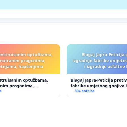
onstruisanim optužbama,
Blagaj Japra-Peticija 
inuiranim progonima,
izgradnje fabrike umjetn
etnjama, hapšenjima
i izgradnje asfaltne
nstruisanim optužbama,
Blagaj Japra-Peticija proti
anim progonima,
fabrike umjetnog gnojiva i
ma, hapšenjima
a
asfaltne baze
304 potpisa