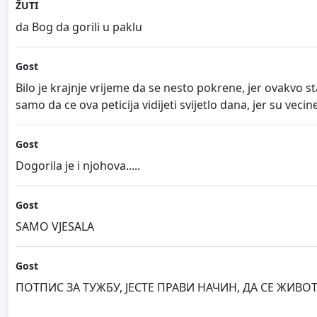
ŽUTI
da Bog da gorili u paklu
Gost
Bilo je krajnje vrijeme da se nesto pokrene, jer ovakvo 
samo da ce ova peticija vidijeti svijetlo dana, jer su veci
Gost
Dogorila je i njohova.....
Gost
SAMO VJESALA
Gost
ПОТПИС ЗА ТУЖБУ, ЈЕСТЕ ПРАВИ НАЧИН, ДА СЕ ЖИ