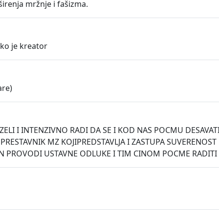
irenja mržnje i fašizma.
ko je kreator
are)
 I INTENZIVNO RADI DA SE I KOD NAS POCMU DESAVATI "PRO
 PRESTAVNIK MZ KOJIPREDSTAVLJA I ZASTUPA SUVERENOS
N PROVODI USTAVNE ODLUKE I TIM CINOM POCME RADITI ON