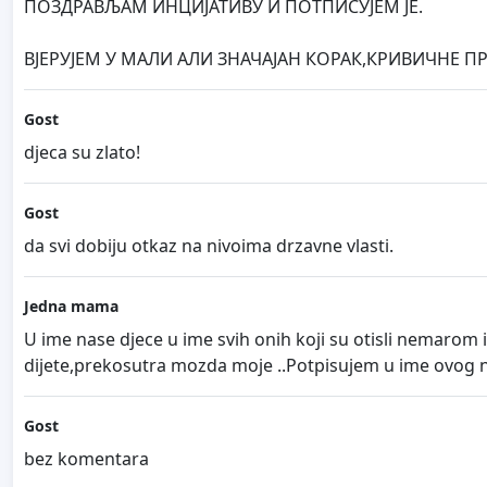
ПОЗДРАВЉАМ ИНЦИЈАТИВУ И ПОТПИСУЈЕМ ЈЕ.
ВЈЕРУЈЕМ У МАЛИ АЛИ ЗНАЧАЈАН КОРАК,КРИВИЧНЕ 
Gost
djeca su zlato!
Gost
da svi dobiju otkaz na nivoima drzavne vlasti.
Jedna mama
U ime nase djece u ime svih onih koji su otisli nemarom
dijete,prekosutra mozda moje ..Potpisujem u ime ovog na
Gost
bez komentara