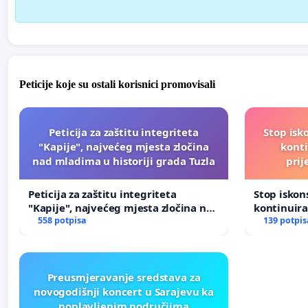
Peticije koje su ostali korisnici promovisali
Peticija za zaštitu integriteta
Stop isk
"Kapije", najvećeg mjesta zločina
kont
nad mladima u historiji grada Tuzla
prij
Peticija za zaštitu integriteta
Stop isko
"Kapije", najvećeg mjesta zločina nad
kontinuir
mladima u historiji grada Tuzla
558 potpisa
prijetnja
139 potpis
Preusmjeravanje sredstava za
novogodišnji koncert u Sarajevu ka
poplavljenim područjima