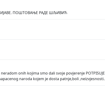
ПРИЈАВЕ. ПОШТОВАЊЕ РАДЕ ШЉИВИЋ
 i neradom onih kojima smo dali svoje povjerenje POTPISUJE
pacenog naroda kojem je dosta patnje,boli ,neizvjesnosti..