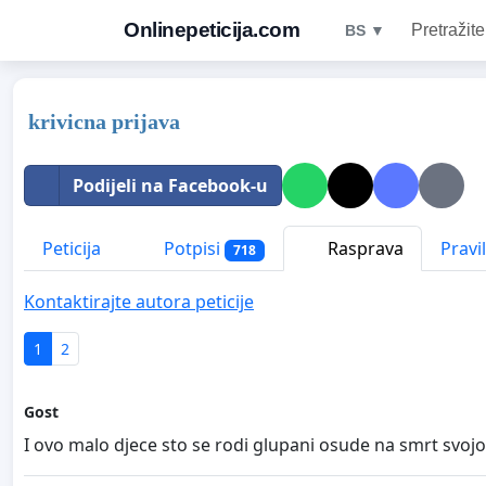
Onlinepeticija.com
Pretražite
BS ▼
krivicna prijava
Podijeli na Facebook-u
Peticija
Potpisi
Rasprava
Pravi
718
Kontaktirajte autora peticije
1
2
Gost
I ovo malo djece sto se rodi glupani osude na smrt svo