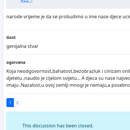
#22: -
narode vrijeme je da se probudimo u ime nase djece uc
Gost
genijalna stvar
ogorcena
Koja neodgovornost,bahatost,bezobrazluk i cinizam onih 
djetetu ,naudio je cijelom svijetu... A djeca su nase na
imaju..Nazalost,u ovoj zemlji mnogi je nemaju,a posebno p
1
2
This discussion has been closed.