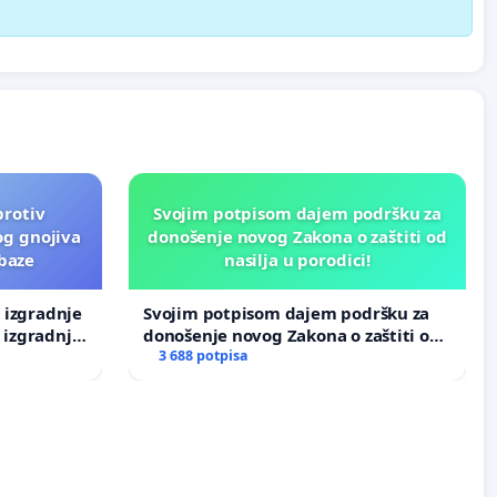
protiv
Svojim potpisom dajem podršku za
og gnojiva
donošenje novog Zakona o zaštiti od
 baze
nasilja u porodici!
v izgradnje
Svojim potpisom dajem podršku za
 izgradnje
donošenje novog Zakona o zaštiti od
nasilja u porodici!
3 688 potpisa