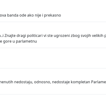
 ova banda ode ako nije i prekasno
..i Znajte dragi politicari vi ste ugrozeni zbog svojih veli
ite gore u parlametnu
enutih nedostaju, odnosno, nedostaje kompletan Parlament 