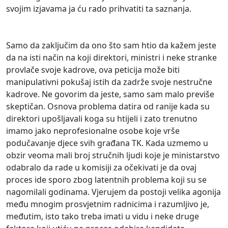
svojim izjavama ja ću rado prihvatiti ta saznanja.
Samo da zaključim da ono što sam htio da kažem jeste
da na isti način na koji direktori, ministri i neke stranke
provlače svoje kadrove, ova peticija može biti
manipulativni pokušaj istih da zadrže svoje nestručne
kadrove. Ne govorim da jeste, samo sam malo previše
skeptičan. Osnova problema datira od ranije kada su
direktori upošljavali koga su htijeli i zato trenutno
imamo jako neprofesionalne osobe koje vrše
podučavanje djece svih građana TK. Kada uzmemo u
obzir veoma mali broj stručnih ljudi koje je ministarstvo
odabralo da rade u komisiji za očekivati je da ovaj
proces ide sporo zbog latentnih problema koji su se
nagomilali godinama. Vjerujem da postoji velika agonija
među mnogim prosvjetnim radnicima i razumljivo je,
međutim, isto tako treba imati u vidu i neke druge