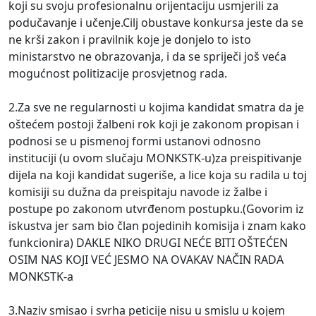
koji su svoju profesionalnu orijentaciju usmjerili za
podučavanje i učenje.Cilj obustave konkursa jeste da se
ne krši zakon i pravilnik koje je donjelo to isto
ministarstvo ne obrazovanja, i da se spriječi još veća
mogućnost politizacije prosvjetnog rada.
2.Za sve ne regularnosti u kojima kandidat smatra da je
oštećem postoji žalbeni rok koji je zakonom propisan i
podnosi se u pismenoj formi ustanovi odnosno
instituciji (u ovom slučaju MONKSTK-u)za preispitivanje
dijela na koji kandidat sugeriše, a lice koja su radila u toj
komisiji su dužna da preispitaju navode iz žalbe i
postupe po zakonom utvrđenom postupku.(Govorim iz
iskustva jer sam bio član pojedinih komisija i znam kako
funkcionira) DAKLE NIKO DRUGI NEĆE BITI OŠTEĆEN
OSIM NAS KOJI VEĆ JESMO NA OVAKAV NAČIN RADA
MONKSTK-a
3.Naziv smisao i svrha peticije nisu u smislu u kojem