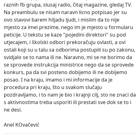
raznih fb grupa, slusaj radio, čitaj magazine, gledaj TV.
Na preambulu se nisam naravn licno potpisao jer su
ovo stavovi barem hiljadu ljudi, i mislim da to nije
mjesto za imei prezime, nego im je mjesto u formularu
peticije. U tekstu se kaze "pojedini direktori" su pod
utjecajem, i školski odbori prekoračuju ovlasti, a ovi
ostali koji su u talu sa odborima postupili su po zakonu,
svidjalo se to nama ili ne. Naravno, mi se ne borimo da
se sprovede instrukcija ministrice nego da se sprovede
konkurs, pa da svi posteno dobijemo ili ne dobijemo
posao. I na kraju, imamo i mi informacije da je
procedura pri kraju, što u svakom slučaju
pozdravljamo, i to nam je bio i krajnji cilj, sto ne znaci da
s aktivnostima treba usporiti ili prestati sve dok se to i
ne desi.
Anel KOvačević