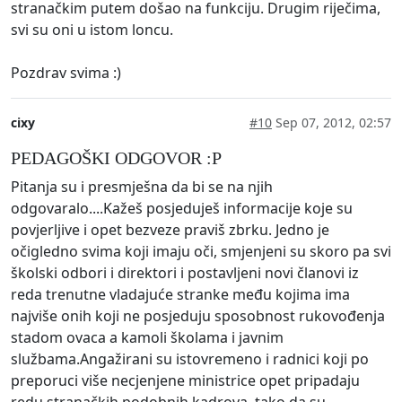
stranačkim putem došao na funkciju. Drugim riječima,
svi su oni u istom loncu.
Pozdrav svima :)
cixy
#10
Sep 07, 2012, 02:57
PEDAGOŠKI ODGOVOR :P
Pitanja su i presmješna da bi se na njih
odgovaralo....Kažeš posjeduješ informacije koje su
povjerljive i opet bezveze praviš zbrku. Jedno je
očigledno svima koji imaju oči, smjenjeni su skoro pa svi
školski odbori i direktori i postavljeni novi članovi iz
reda trenutne vladajuće stranke među kojima ima
najviše onih koji ne posjeduju sposobnost rukovođenja
stadom ovaca a kamoli školama i javnim
službama.Angažirani su istovremeno i radnici koji po
preporuci više necjenjene ministrice opet pripadaju
redu stranačkih podobnih kadrova, tako da su