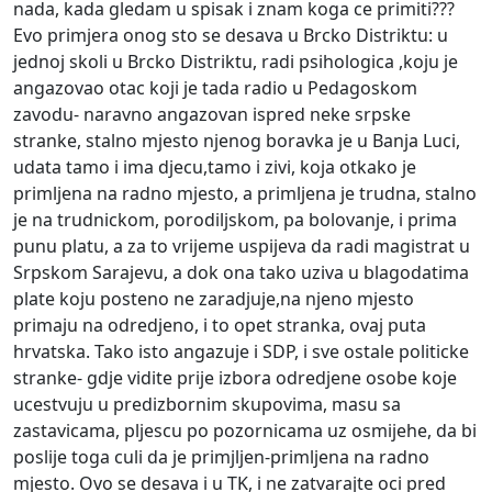
nada, kada gledam u spisak i znam koga ce primiti???
Evo primjera onog sto se desava u Brcko Distriktu: u
jednoj skoli u Brcko Distriktu, radi psihologica ,koju je
angazovao otac koji je tada radio u Pedagoskom
zavodu- naravno angazovan ispred neke srpske
stranke, stalno mjesto njenog boravka je u Banja Luci,
udata tamo i ima djecu,tamo i zivi, koja otkako je
primljena na radno mjesto, a primljena je trudna, stalno
je na trudnickom, porodiljskom, pa bolovanje, i prima
punu platu, a za to vrijeme uspijeva da radi magistrat u
Srpskom Sarajevu, a dok ona tako uziva u blagodatima
plate koju posteno ne zaradjuje,na njeno mjesto
primaju na odredjeno, i to opet stranka, ovaj puta
hrvatska. Tako isto angazuje i SDP, i sve ostale politicke
stranke- gdje vidite prije izbora odredjene osobe koje
ucestvuju u predizbornim skupovima, masu sa
zastavicama, pljescu po pozornicama uz osmijehe, da bi
poslije toga culi da je primjljen-primljena na radno
mjesto. Ovo se desava i u TK, i ne zatvarajte oci pred