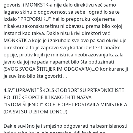
govoris, i MONKSTK-a nije dalo direktivu već samo
lagano skinulo odgovornost sa sebe i ogradilo se te
izdalo ''PREPORUKU'' halllo preporuku koja nema
nikakvu zakonsku težinu ni obavezu prema bilo kojoj
instanci kao takva. Dakle nisu krivi direktori već
MONKSTK-a koje je i zakuhalo sve ovo pa sad okrivljuje
direktore a to je zapravo svoj kadar iz iste stranačke
opcije, protiv kojih je ministrica neobrazovanja kazala
javno da joj ne pada napamet bilo šta poduzimati
(SVOG SVOGA ŠTITI JER IM ODGOVARA)...O konkurenciji
je suvišno bilo šta govoriti ...
4.SVI UPRAVNI I ŠKOLSKI ODBORI SU PRIPADNICI ISTE
POLITIČKE OPCIJE ILI KAKO IH TI NAZVA
''ISTOMIŠLJENICI'' KOJE JE OPET POSTAVILA MINISTRICA
(DA SVI SU U ISTOM LONCU)
Dakle suvišno je i smješno odgovarati na besmislenosti
koje svako ko je iole normalan vidi.Ipak mi ne