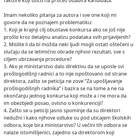
faktore koji utiću na proces odabira kandidata.
Imam nekoliko pitanja za autora i sve one koji mi
govore da ne poznajem problematiku:
1. Koji je krajnji cilj obustave konkursa ako se još nije
prošlo kroz detaljnu analizu podataka svih prijavljenih?
2. Mislite li da bi možda neki ljudi mogli ostati oštečeni u
slučaju da se letimićno obrade njihovi rezultati, sve s
ciljem ubrzavanja procedure?
3. Ako je ministarstvo dalo direktivu da se uposle svi
prošlogodišnji radnici a to nije ispoštovano od strane
direktora, zašto se peticija ne zove “Za upošljavanje
prošlogodišnjih radnika” i bazira se na tome a ne na
okončanju jednog konkursa koji može a i ne mora da
im obezbjedi posao, ovisno o konkurenciji?
4. Zašto se u peticiji jasno spominje da su direktori
nedužni i kako njihove odluke su pod uticajem školskih
odbora, koje bira ministarstvo? U večini tih odbora se
nalaze istomišljenici, zajedno sa direktorom koji