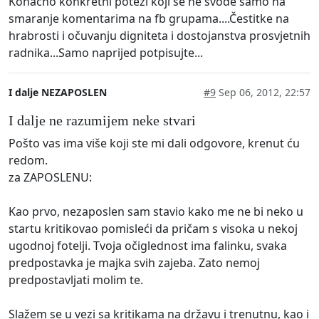
Konačno konkretni potezi koji se ne svode samo na
smaranje komentarima na fb grupama....Čestitke na
hrabrosti i očuvanju digniteta i dostojanstva prosvjetnih
radnika...Samo naprijed potpisujte...
I dalje NEZAPOSLEN
#9
Sep 06, 2012, 22:57
I dalje ne razumijem neke stvari
Pošto vas ima više koji ste mi dali odgovore, krenut ću
redom.
za ZAPOSLENU:
Kao prvo, nezaposlen sam stavio kako me ne bi neko u
startu kritikovao pomisleći da pričam s visoka u nekoj
ugodnoj fotelji. Tvoja očiglednost ima falinku, svaka
predpostavka je majka svih zajeba. Zato nemoj
predpostavljati molim te.
Slažem se u vezi sa kritikama na državu i trenutnu, kao i