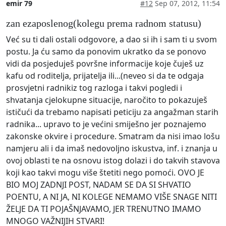
emir 79
#12
Sep 07, 2012, 11:54
zan ezaposlenog(kolegu prema radnom statusu)
Već su ti dali ostali odgovore, a dao si ih i sam ti u svom
postu. Ja ću samo da ponovim ukratko da se ponovo
vidi da posjeduješ površne informacije koje čuješ uz
kafu od roditelja, prijatelja ili...(neveo si da te odgaja
prosvjetni radnikiz tog razloga i takvi pogledi i
shvatanja cjelokupne situacije, naročito to pokazuješ
ističući da trebamo napisati peticiju za angažman starih
radnika... upravo to je većini smiješno jer poznajemo
zakonske okvire i procedure. Smatram da nisi imao lošu
namjeru ali i da imaš nedovoljno iskustva, inf. i znanja u
ovoj oblasti te na osnovu istog dolazi i do takvih stavova
koji kao takvi mogu više štetiti nego pomoći. OVO JE
BIO MOJ ZADNJI POST, NADAM SE DA SI SHVATIO
POENTU, A NI JA, NI KOLEGE NEMAMO VIŠE SNAGE NITI
ŽELJE DA TI POJAŠNJAVAMO, JER TRENUTNO IMAMO
MNOGO VAŽNIJIH STVARI!