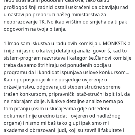
prošlogodišnji radnici ostali uskraćeni da obavljaju rad
u nastavi po preporuci našeg ministarstva za
neobrazovanje TK. No ikao vrištim od smjeha da ti pak
odgovorim na tvoja pitanja.
1.Imao sam iskustva u radu ovih komisija u MONKSTK-a
i nije mi jasno o kakvoj detaljnoj analizi govoriš, kad to
sistem-program razvrstava i kategoriše.Članovi komisije
treba da samo štrihiraju od ponuđenih opcija u
programu da li kandidat ispunjava uslove konkursom...
Kao npr. posjeduje ili ne posjeduje uvjerenje o
državljanstvu, odgovarajući stepen stručne spreme
tražen konkursom, pripravnički staž-stručni ispit i sl. da
ne nabrajam dalje. Nikakve detaljne analize nema po
tom pitanju (osim u slučajevima gdje određeni
dokument nije uredno izdat i ovjeren od nadležnog
organa) i nismo mi baš tako glupi ipak smo mi
akademski obrazovani ljudi, koji su završili fakultete i