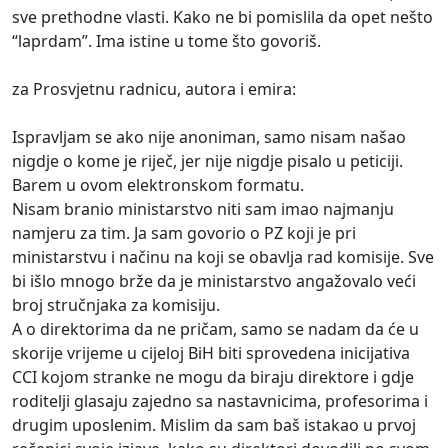
sve prethodne vlasti. Kako ne bi pomislila da opet nešto
“laprdam”. Ima istine u tome što govoriš.
za Prosvjetnu radnicu, autora i emira:
Ispravljam se ako nije anoniman, samo nisam našao
nigdje o kome je riječ, jer nije nigdje pisalo u peticiji.
Barem u ovom elektronskom formatu.
Nisam branio ministarstvo niti sam imao najmanju
namjeru za tim. Ja sam govorio o PZ koji je pri
ministarstvu i načinu na koji se obavlja rad komisije. Sve
bi išlo mnogo brže da je ministarstvo angažovalo veći
broj stručnjaka za komisiju.
A o direktorima da ne pričam, samo se nadam da će u
skorije vrijeme u cijeloj BiH biti sprovedena inicijativa
CCI kojom stranke ne mogu da biraju direktore i gdje
roditelji glasaju zajedno sa nastavnicima, profesorima i
drugim uposlenim. Mislim da sam baš istakao u prvoj