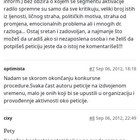
inform.) bez obzira o kojem se segmentu aktivacije
radilo spremne su samo da sve kritikuju, veliki broj istih
iz ljenosti, ličnog straha, političkih motiva, straha od
promjena, emocionalnih problema ali i mnogih dr.
razloga... Ostaj sretan i zadovoljan, a najmanje što
možeš da uradiš ako si nezaposlena osoba i ne želiš da
potpišeš peticiju jeste da o istoj ne komentarišeš!!!
optimista
#7
Sep 06, 2012, 18:18
Nadam se skorom okončanju konkursne
procedure.Svaka čast autoru peticije na izdvojenom
vremenu, malo je onih koji bi se upustili u organizaciju i
provođennje aktivnosti oko peticije.
cixy
#8
Sep 06, 2012, 22:49
Pety