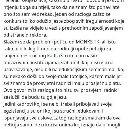
rečenici svoje izjave, kako su direktori dovodili po svom
htjenju koga su htjeli, tako da ne znam što ponavljate
ono što sam već rekao. Jedan od razloga zašto se
konkurs toliko odužio jeste zbog svih iregularnosti koje
su izašle na vidjelo u vezi s prethodnim zapošljavanjem
od strane direktora.
Slažem se da problemi potiću od MONKS TK, ali isto
tako bi bilo legitimno da roditelji upute peticiju za
smjenu nestručnog kadra što ima po našim
obrazovnim institucijama, svih onih koji nisu išli na
usavršavanje, nisu bili na edukacijskim seminarima i koji
su nekako došli do svoje male foteljice, kažem male jer
svi znamo da prosvjetni radnici imaju prosječnu platu.
Ovo govorim iz razloga što nisu svi prosvjetni radnici
zaslužili da budu tu gdje jesu.
Jedini kadrovi koji se ne bi trebali pribojavati svoje
egzistenciju su oni koji su stručni, edukovani i
ispunjavaju sve uslove. Iz tog razloga smatram da ova
peticija samo ide u korist onima koji znaju da bi mogli