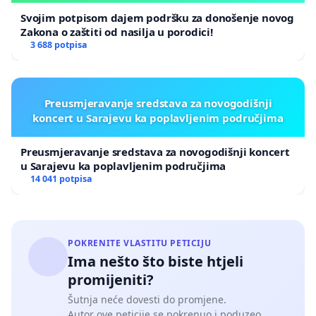
Svojim potpisom dajem podršku za donošenje novog
Zakona o zaštiti od nasilja u porodici!
3 688 potpisa
Preusmjeravanje sredstava za novogodišnji
koncert u Sarajevu ka poplavljenim područjima
Preusmjeravanje sredstava za novogodišnji koncert
u Sarajevu ka poplavljenim područjima
14 041 potpisa
POKRENITE VLASTITU PETICIJU
Ima nešto što biste htjeli
promijeniti?
Šutnja neće dovesti do promjene.
Autor ove peticije se pokrenuo i poduzeo