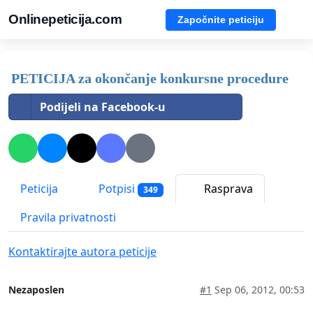
Onlinepeticija.com
Započnite peticiju
PETICIJA za okončanje konkursne procedure
Podijeli na Facebook-u
Peticija
Potpisi
Rasprava
349
Pravila privatnosti
Kontaktirajte autora peticije
Nezaposlen
#1
Sep 06, 2012, 00:53