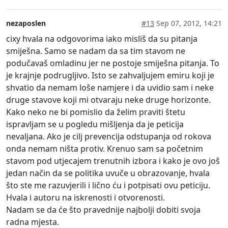
nezaposlen
#13
Sep 07, 2012, 14:21
cixy hvala na odgovorima iako misliš da su pitanja
smiješna. Samo se nadam da sa tim stavom ne
podučavaš omladinu jer ne postoje smiješna pitanja. To
je krajnje podrugljivo. Isto se zahvaljujem emiru koji je
shvatio da nemam loše namjere i da uvidio sam i neke
druge stavove koji mi otvaraju neke druge horizonte.
Kako neko ne bi pomislio da želim praviti štetu
ispravljam se u pogledu mišljenja da je peticija
nevaljana. Ako je cilj prevencija odstupanja od rokova
onda nemam ništa protiv. Krenuo sam sa početnim
stavom pod utjecajem trenutnih izbora i kako je ovo još
jedan način da se politika uvuče u obrazovanje, hvala
što ste me razuvjerili i lično ću i potpisati ovu peticiju.
Hvala i autoru na iskrenosti i otvorenosti.
Nadam se da će što pravednije najbolji dobiti svoja
radna mjesta.