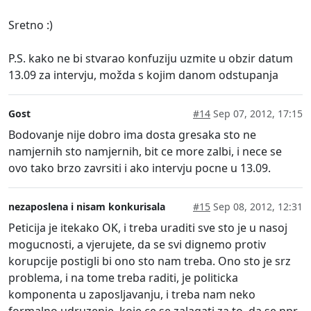
Sretno :)
P.S. kako ne bi stvarao konfuziju uzmite u obzir datum
13.09 za intervju, možda s kojim danom odstupanja
Gost
#14
Sep 07, 2012, 17:15
Bodovanje nije dobro ima dosta gresaka sto ne
namjernih sto namjernih, bit ce more zalbi, i nece se
ovo tako brzo zavrsiti i ako intervju pocne u 13.09.
nezaposlena i nisam konkurisala
#15
Sep 08, 2012, 12:31
Peticija je itekako OK, i treba uraditi sve sto je u nasoj
mogucnosti, a vjerujete, da se svi dignemo protiv
korupcije postigli bi ono sto nam treba. Ono sto je srz
problema, i na tome treba raditi, je politicka
komponenta u zaposljavanju, i treba nam neko