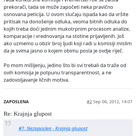
prekorači, tada se može započeti neka pravično
osnovana peticija. U ovom slučaju ispada kao da vršite
pritisak na donošenje odluka, veoma bitnih odluka do
kojih treba doći jednim mukotrpnim procesom analize,
komparacije i vrednovanja na stotine prijavljenih. Još
ako uzmemo u obzir broj ljudi koji radi u komisiji mislim
da je svima jasno o kojem obimu posla je ovdje riječ.
Po mom mišljenju, jedino što bi svi trebali da traže od
ovih komisija je potpunu transparentnost, a ne
zadovoljavanje ličnih motiva.
ZAPOSLENA
#2
Sep 06, 2012, 14:07
Re: Krajnja glupost
#1: Nezaposlen - Krajnja glupost