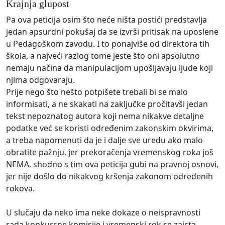
Krajnja glupost
Pa ova peticija osim što neće ništa postići predstavlja
jedan apsurdni pokušaj da se izvrši pritisak na uposlene
u Pedagoškom zavodu. I to ponajviše od direktora tih
škola, a najveći razlog tome jeste što oni apsolutno
nemaju načina da manipulacijom upošljavaju ljude koji
njima odgovaraju.
Prije nego što nešto potpišete trebali bi se malo
informisati, a ne skakati na zaključke pročitavši jedan
tekst nepoznatog autora koji nema nikakve detaljne
podatke već se koristi određenim zakonskim okvirima,
a treba napomenuti da je i dalje sve uredu ako malo
obratite pažnju, jer prekoračenja vremenskog roka još
NEMA, shodno s tim ova peticija gubi na pravnoj osnovi,
jer nije došlo do nikakvog kršenja zakonom određenih
rokova.
U slučaju da neko ima neke dokaze o neispravnosti
rada konkursne komisije i vremenski rok se zaista