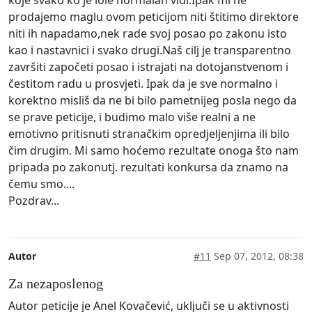
prodajemo maglu ovom peticijom niti štitimo direktore
niti ih napadamo,nek rade svoj posao po zakonu isto
kao i nastavnici i svako drugi.Naš cilj je transparentno
završiti započeti posao i istrajati na dotojanstvenom i
čestitom radu u prosvjeti. Ipak da je sve normalno i
korektno misliš da ne bi bilo pametnijeg posla nego da
se prave peticije, i budimo malo više realni a ne
emotivno pritisnuti stranačkim opredjeljenjima ili bilo
čim drugim. Mi samo hoćemo rezultate onoga što nam
pripada po zakonutj. rezultati konkursa da znamo na
čemu smo....
Pozdrav...
Autor
#11
Sep 07, 2012, 08:38
Za nezaposlenog
Autor peticije je Anel Kovačević, uključi se u aktivnosti