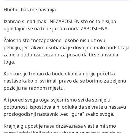
Hhehe,.bas me nasmija...
Izabrao si nadimak "NEZAPOSLEN,sto očito nisi,pa
ugledajuci se na tebe ja sam onda ZAPOSLENA.
Žalosno sto "nezaposlene" osobe nisu uz ovu
peticiju,.jer takvim osobama je dovoljno malo podsticaja
za neki poduhvat vezano za posao da bi se uhvatila
toga.
Konkurs je trebao da bude okoncan prije početka
nastave kako bi svi imali pravo da se borimo za zeljenu
poziciju na radnom mjestu.
A i pored svega toga svjesni smo svi da se nije u
potpunosti ispostovala ni odluka da se vrate u nastavu
proslogodisnji nastavnici,vec "gura" svako svoga.
Krajnja glupost je nasa drzava,nasa vlast a mi smo
samo jadnici koji pokusavaju sa punim pravom da se