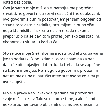
ostati bez posla.
Ovo je samo moje mišljenje, nemojte me pogrešno
shvatiti, ne govorim da ste vi nestručni i ne edukovani,
ovo govorim s punim poštovanjem jer sam odgojen od
strane prosvjetnih radnika, razumijem ih puno više
nego što mislite. I iskreno ne bih nikada nekome
preporučio da se bavi tom profesijom ako želi stabilnu
ekonomsku situaciju kod kuće.
Što se tiće moje (ne) informiranosti, podjeliti ću sa vama
jedan podatak. Iz pouzdanih izvora znam da za par
dana će biti objavljen datum kada treba da se započne
sa fazom intervjua. Ne mogu da govorim o preciznim
datumima da ne bi narušio integritet osobe koja mi je
ovo saopštila.
Moje je pravo kao i svakoga građana da prezentira
svoje mišljenje, sviđalo se nekome ili ne, a ako će mi
neko argumentovano objasniti u čemu sve griješim u