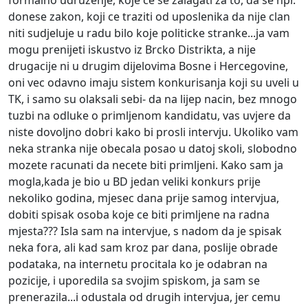
formalno udruzenje, koje ce se zalagati za to, da se npr.
donese zakon, koji ce traziti od uposlenika da nije clan
niti sudjeluje u radu bilo koje politicke stranke...ja vam
mogu prenijeti iskustvo iz Brcko Distrikta, a nije
drugacije ni u drugim dijelovima Bosne i Hercegovine,
oni vec odavno imaju sistem konkurisanja koji su uveli u
TK, i samo su olaksali sebi- da na lijep nacin, bez mnogo
tuzbi na odluke o primljenom kandidatu, vas uvjere da
niste dovoljno dobri kako bi prosli intervju. Ukoliko vam
neka stranka nije obecala posao u datoj skoli, slobodno
mozete racunati da necete biti primljeni. Kako sam ja
mogla,kada je bio u BD jedan veliki konkurs prije
nekoliko godina, mjesec dana prije samog intervjua,
dobiti spisak osoba koje ce biti primljene na radna
mjesta??? Isla sam na intervjue, s nadom da je spisak
neka fora, ali kad sam kroz par dana, poslije obrade
podataka, na internetu procitala ko je odabran na
pozicije, i uporedila sa svojim spiskom, ja sam se
prenerazila...i odustala od drugih intervjua, jer cemu