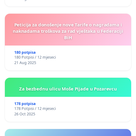
Peticija za donošenje nove Tarife o nagradama i
naknadama troškova za rad vještaka u Federaciji
BiH
180 potpisa
180 Potpisi / 12 mjeseci
21 Aug 2025
Za bezbednu ulicu Moše Pijade u Pozarevcu
178 potpisa
178 Potpisi / 12 mjeseci
26 Oct 2025