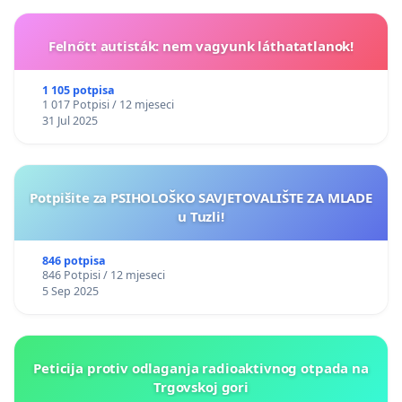
Felnőtt autisták: nem vagyunk láthatatlanok!
1 105 potpisa
1 017 Potpisi / 12 mjeseci
31 Jul 2025
Potpišite za PSIHOLOŠKO SAVJETOVALIŠTE ZA MLADE
u Tuzli!
846 potpisa
846 Potpisi / 12 mjeseci
5 Sep 2025
Peticija protiv odlaganja radioaktivnog otpada na
Trgovskoj gori