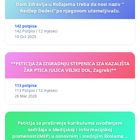
Dom Zdravlja u Rožajama treba da nosi naziv “
Redžep Dedeić”po njegovom utemeljivaču.
142 potpisa
142 Potpisi / 12 mjeseci
10 Oct 2025
**PETICIJA ZA IZGRADNJU STEPENICA IZA KAZALIŠTA
ŽAR PTICA (ULICA VELIKI DOL, Zagreb)**
113 potpisa
113 Potpisi / 12 mjeseci
26 Mar 2026
Peticija za proširenje kurikuluma uvođenjem
sadržaja o Medijskoj i informacijskoj
pismenosti(MIP) u osnovnim i srednjim školama u