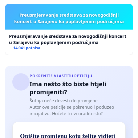
Preusmjeravanje sredstava za novogodišnji
koncert u Sarajevu ka poplavljenim područjima
Preusmjeravanje sredstava za novogodišnji koncert
u Sarajevu ka poplavljenim područjima
14 041 potpisa
POKRENITE VLASTITU PETICIJU
Ima nešto što biste htjeli
promijeniti?
Šutnja neće dovesti do promjene.
Autor ove peticije se pokrenuo i poduzeo
inicijativu. Hoćete li i vi uraditi isto?
Opišite promjenu koju želite vidjeti