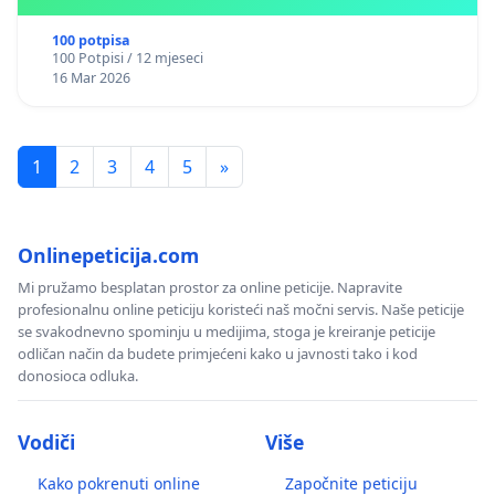
Kantonu Sarajevo po kros-kurikularnom modelu (u
okviru više predmeta)
100 potpisa
100 Potpisi / 12 mjeseci
16 Mar 2026
1
2
3
4
5
»
Onlinepeticija.com
Mi pružamo besplatan prostor za online peticije. Napravite
profesionalnu online peticiju koristeći naš močni servis. Naše peticije
se svakodnevno spominju u medijima, stoga je kreiranje peticije
odličan način da budete primjećeni kako u javnosti tako i kod
donosioca odluka.
Vodiči
Više
Kako pokrenuti online
Započnite peticiju