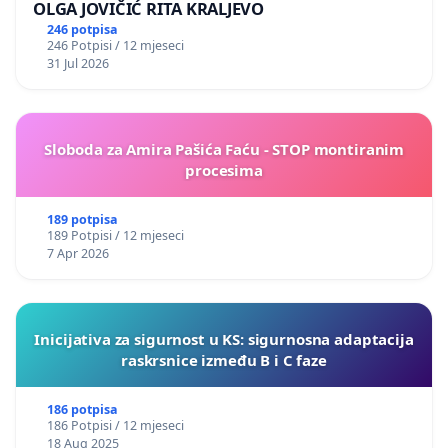
OLGA JOVIČIĆ RITA KRALJEVO
246 potpisa
246 Potpisi / 12 mjeseci
31 Jul 2026
Sloboda za Amira Pašića Faću - STOP montiranim
procesima
189 potpisa
189 Potpisi / 12 mjeseci
7 Apr 2026
Inicijativa za sigurnost u KS: sigurnosna adaptacija
raskrsnice između B i C faze
186 potpisa
186 Potpisi / 12 mjeseci
18 Aug 2025