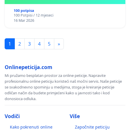
Kantonu Sarajevo po kros-kurikularnom modelu (u
okviru više predmeta)
100 potpisa
100 Potpisi / 12 mjeseci
16 Mar 2026
1
2
3
4
5
»
Onlinepeticija.com
Mi pružamo besplatan prostor za online peticije. Napravite
profesionalnu online peticiju koristeći naš močni servis. Naše peticije
se svakodnevno spominju u medijima, stoga je kreiranje peticije
odličan način da budete primjećeni kako u javnosti tako i kod
donosioca odluka.
Vodiči
Više
Kako pokrenuti online
Započnite peticiju