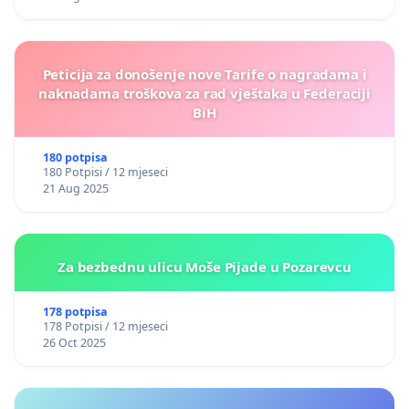
Peticija za donošenje nove Tarife o nagradama i
naknadama troškova za rad vještaka u Federaciji
BiH
180 potpisa
180 Potpisi / 12 mjeseci
21 Aug 2025
Za bezbednu ulicu Moše Pijade u Pozarevcu
178 potpisa
178 Potpisi / 12 mjeseci
26 Oct 2025