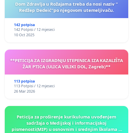
Dom Zdravlja u Rožajama treba da nosi naziv “
Redžep Dedeić”po njegovom utemeljivaču.
142 potpisa
142 Potpisi / 12 mjeseci
10 Oct 2025
**PETICIJA ZA IZGRADNJU STEPENICA IZA KAZALIŠTA
ŽAR PTICA (ULICA VELIKI DOL, Zagreb)**
113 potpisa
113 Potpisi / 12 mjeseci
26 Mar 2026
Peticija za proširenje kurikuluma uvođenjem
sadržaja o Medijskoj i informacijskoj
pismenosti(MIP) u osnovnim i srednjim školama u