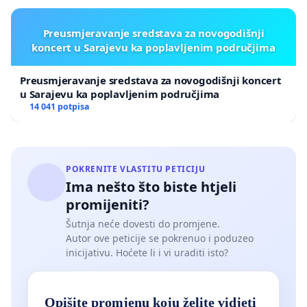
Preusmjeravanje sredstava za novogodišnji
koncert u Sarajevu ka poplavljenim područjima
Preusmjeravanje sredstava za novogodišnji koncert
u Sarajevu ka poplavljenim područjima
14 041 potpisa
POKRENITE VLASTITU PETICIJU
Ima nešto što biste htjeli
promijeniti?
Šutnja neće dovesti do promjene.
Autor ove peticije se pokrenuo i poduzeo
inicijativu. Hoćete li i vi uraditi isto?
Opišite promjenu koju želite vidjeti