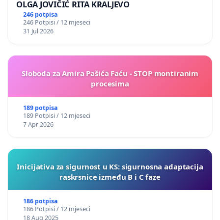
OLGA JOVIČIĆ RITA KRALJEVO
246 potpisa
246 Potpisi / 12 mjeseci
31 Jul 2026
Sloboda za Amira Pašića Faću - STOP montiranim
procesima
189 potpisa
189 Potpisi / 12 mjeseci
7 Apr 2026
Inicijativa za sigurnost u KS: sigurnosna adaptacija
raskrsnice između B i C faze
186 potpisa
186 Potpisi / 12 mjeseci
18 Aug 2025