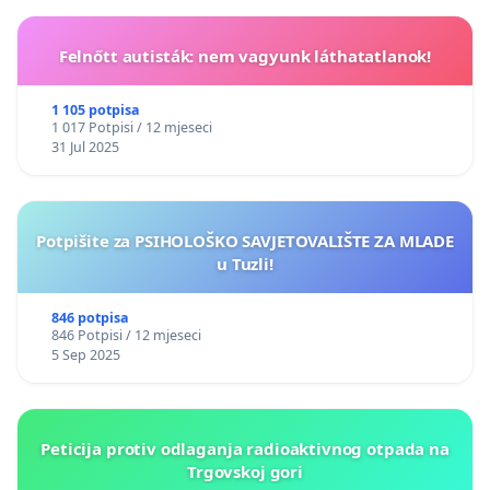
Felnőtt autisták: nem vagyunk láthatatlanok!
1 105 potpisa
1 017 Potpisi / 12 mjeseci
31 Jul 2025
Potpišite za PSIHOLOŠKO SAVJETOVALIŠTE ZA MLADE
u Tuzli!
846 potpisa
846 Potpisi / 12 mjeseci
5 Sep 2025
Peticija protiv odlaganja radioaktivnog otpada na
Trgovskoj gori