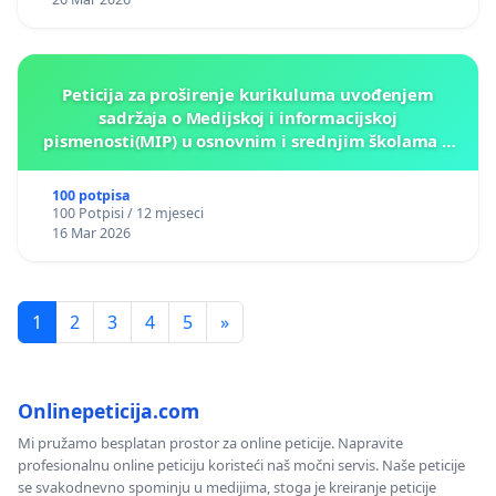
Peticija za proširenje kurikuluma uvođenjem
sadržaja o Medijskoj i informacijskoj
pismenosti(MIP) u osnovnim i srednjim školama u
Kantonu Sarajevo po kros-kurikularnom modelu (u
okviru više predmeta)
100 potpisa
100 Potpisi / 12 mjeseci
16 Mar 2026
1
2
3
4
5
»
Onlinepeticija.com
Mi pružamo besplatan prostor za online peticije. Napravite
profesionalnu online peticiju koristeći naš močni servis. Naše peticije
se svakodnevno spominju u medijima, stoga je kreiranje peticije