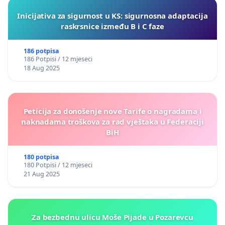
Inicijativa za sigurnost u KS: sigurnosna adaptacija
raskrsnice između B i C faze
186 potpisa
186 Potpisi / 12 mjeseci
18 Aug 2025
Peticija za donošenje nove Tarife o nagradama i
naknadama troškova za rad vještaka u Federaciji
BiH
180 potpisa
180 Potpisi / 12 mjeseci
21 Aug 2025
Za bezbednu ulicu Moše Pijade u Pozarevcu