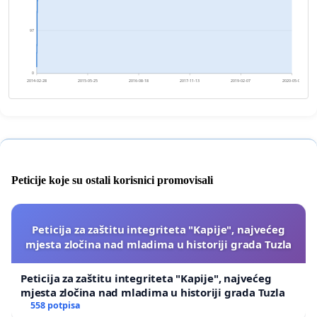
97
0
2014-02-28
2015-05-25
2016-08-18
2017-11-13
2019-02-07
2020-05-03
Peticije koje su ostali korisnici promovisali
Peticija za zaštitu integriteta "Kapije", najvećeg
mjesta zločina nad mladima u historiji grada Tuzla
Peticija za zaštitu integriteta "Kapije", najvećeg
mjesta zločina nad mladima u historiji grada Tuzla
558 potpisa