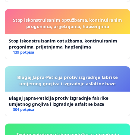
Stop iskonstruisanim optužbama, kontinuiranim
progonima, prijetnjama, hapšenjima
Stop iskonstruisanim optužbama, kontinuiranim
progonima, prijetnjama, hapšenjima
139 potpisa
Blagaj Japra-Peticija protiv izgradnje fabrike
umjetnog gnojiva i izgradnje asfaltne baze
Blagaj Japra-Peticija protiv izgradnje fabrike
umjetnog gnojiva i izgradnje asfaltne baze
304 potpisa
Svojim potpisom dajem podršku za donošenje