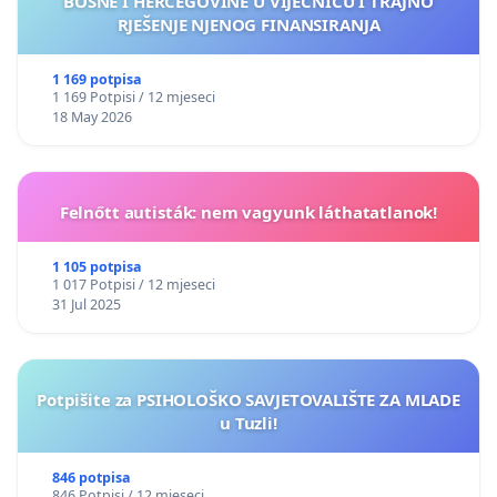
BOSNE I HERCEGOVINE U VIJEĆNICU I TRAJNO
RJEŠENJE NJENOG FINANSIRANJA
1 169 potpisa
1 169 Potpisi / 12 mjeseci
18 May 2026
Felnőtt autisták: nem vagyunk láthatatlanok!
1 105 potpisa
1 017 Potpisi / 12 mjeseci
31 Jul 2025
Potpišite za PSIHOLOŠKO SAVJETOVALIŠTE ZA MLADE
u Tuzli!
846 potpisa
846 Potpisi / 12 mjeseci