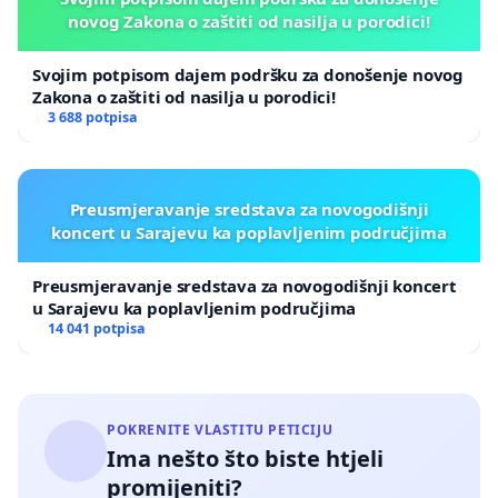
novog Zakona o zaštiti od nasilja u porodici!
Svojim potpisom dajem podršku za donošenje novog
Zakona o zaštiti od nasilja u porodici!
3 688 potpisa
Preusmjeravanje sredstava za novogodišnji
koncert u Sarajevu ka poplavljenim područjima
Preusmjeravanje sredstava za novogodišnji koncert
u Sarajevu ka poplavljenim područjima
14 041 potpisa
POKRENITE VLASTITU PETICIJU
Ima nešto što biste htjeli
promijeniti?