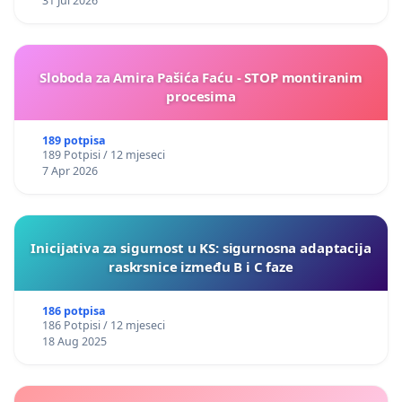
31 Jul 2026
Sloboda za Amira Pašića Faću - STOP montiranim
procesima
189 potpisa
189 Potpisi / 12 mjeseci
7 Apr 2026
Inicijativa za sigurnost u KS: sigurnosna adaptacija
raskrsnice između B i C faze
186 potpisa
186 Potpisi / 12 mjeseci
18 Aug 2025