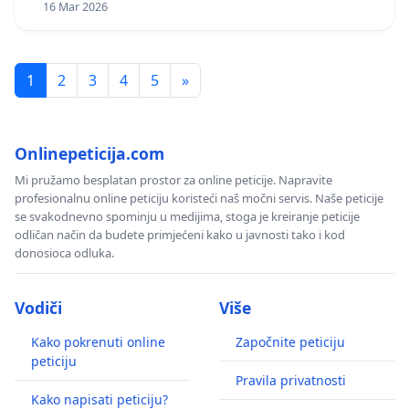
16 Mar 2026
1
2
3
4
5
»
Onlinepeticija.com
Mi pružamo besplatan prostor za online peticije. Napravite
profesionalnu online peticiju koristeći naš močni servis. Naše peticije
se svakodnevno spominju u medijima, stoga je kreiranje peticije
odličan način da budete primjećeni kako u javnosti tako i kod
donosioca odluka.
Vodiči
Više
Kako pokrenuti online
Započnite peticiju
peticiju
Pravila privatnosti
Kako napisati peticiju?