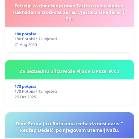
Peticija za donošenje nove Tarife o nagradama i
naknadama troškova za rad vještaka u Federaciji
BiH
180 potpisa
180 Potpisi / 12 mjeseci
21 Aug 2025
Za bezbednu ulicu Moše Pijade u Pozarevcu
178 potpisa
178 Potpisi / 12 mjeseci
26 Oct 2025
Dom Zdravlja u Rožajama treba da nosi naziv “
Redžep Dedeić”po njegovom utemeljivaču.