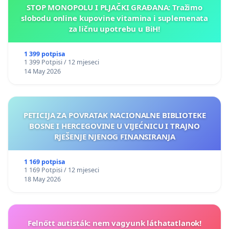
STOP MONOPOLU I PLJAČKI GRAĐANA: Tražimo
slobodu online kupovine vitamina i suplemenata
za ličnu upotrebu u BiH!
1 399 potpisa
1 399 Potpisi / 12 mjeseci
14 May 2026
PETICIJA ZA POVRATAK NACIONALNE BIBLIOTEKE
BOSNE I HERCEGOVINE U VIJEĆNICU I TRAJNO
RJEŠENJE NJENOG FINANSIRANJA
1 169 potpisa
1 169 Potpisi / 12 mjeseci
18 May 2026
Felnőtt autisták: nem vagyunk láthatatlanok!