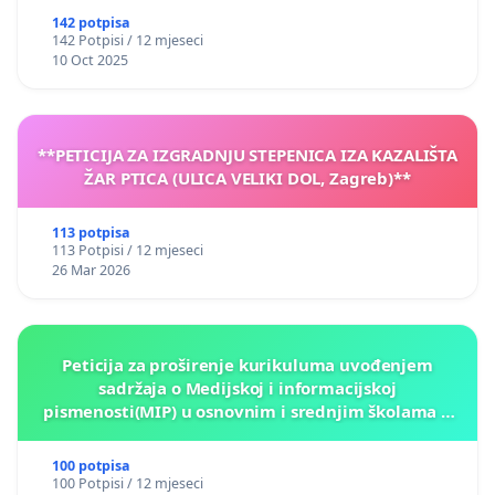
142 potpisa
142 Potpisi / 12 mjeseci
10 Oct 2025
**PETICIJA ZA IZGRADNJU STEPENICA IZA KAZALIŠTA
ŽAR PTICA (ULICA VELIKI DOL, Zagreb)**
113 potpisa
113 Potpisi / 12 mjeseci
26 Mar 2026
Peticija za proširenje kurikuluma uvođenjem
sadržaja o Medijskoj i informacijskoj
pismenosti(MIP) u osnovnim i srednjim školama u
Kantonu Sarajevo po kros-kurikularnom modelu (u
okviru više predmeta)
100 potpisa
100 Potpisi / 12 mjeseci