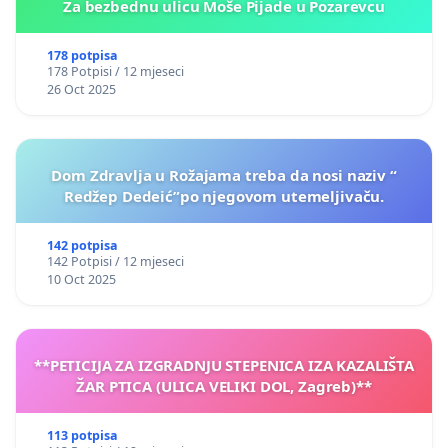
Za bezbednu ulicu Moše Pijade u Pozarevcu
178 potpisa
178 Potpisi / 12 mjeseci
26 Oct 2025
Dom Zdravlja u Rožajama treba da nosi naziv “
Redžep Dedeić”po njegovom utemeljivaču.
142 potpisa
142 Potpisi / 12 mjeseci
10 Oct 2025
**PETICIJA ZA IZGRADNJU STEPENICA IZA KAZALIŠTA
ŽAR PTICA (ULICA VELIKI DOL, Zagreb)**
113 potpisa