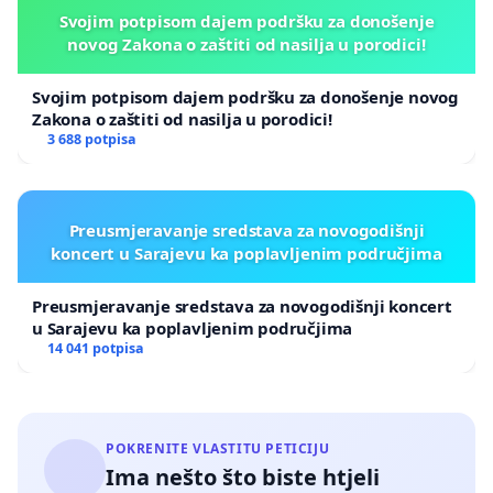
Svojim potpisom dajem podršku za donošenje
novog Zakona o zaštiti od nasilja u porodici!
Svojim potpisom dajem podršku za donošenje novog
Zakona o zaštiti od nasilja u porodici!
3 688 potpisa
Preusmjeravanje sredstava za novogodišnji
koncert u Sarajevu ka poplavljenim područjima
Preusmjeravanje sredstava za novogodišnji koncert
u Sarajevu ka poplavljenim područjima
14 041 potpisa
POKRENITE VLASTITU PETICIJU
Ima nešto što biste htjeli