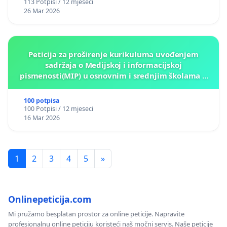
113 Potpisi / 12 mjeseci
26 Mar 2026
Peticija za proširenje kurikuluma uvođenjem
sadržaja o Medijskoj i informacijskoj
pismenosti(MIP) u osnovnim i srednjim školama u
Kantonu Sarajevo po kros-kurikularnom modelu (u
okviru više predmeta)
100 potpisa
100 Potpisi / 12 mjeseci
16 Mar 2026
1
2
3
4
5
»
Onlinepeticija.com
Mi pružamo besplatan prostor za online peticije. Napravite
profesionalnu online peticiju koristeći naš močni servis. Naše peticije