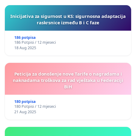
Inicijativa za sigurnost u KS: sigurnosna adaptacija
raskrsnice između B i C faze
186 potpisa
186 Potpisi / 12 mjeseci
18 Aug 2025
Peticija za donošenje nove Tarife o nagradama i
naknadama troškova za rad vještaka u Federaciji
BiH
180 potpisa
180 Potpisi / 12 mjeseci
21 Aug 2025