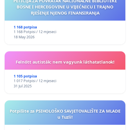
PETICIJA ZA POVRATAK NACIONALNE BIBLIOTEKE
BOSNE I HERCEGOVINE U VIJEĆNICU I TRAJNO
RJEŠENJE NJENOG FINANSIRANJA
1 168 potpisa
1 168 Potpisi / 12 mjeseci
18 May 2026
Felnőtt autisták: nem vagyunk láthatatlanok!
1 105 potpisa
1 017 Potpisi / 12 mjeseci
31 Jul 2025
Potpišite za PSIHOLOŠKO SAVJETOVALIŠTE ZA MLADE
u Tuzli!